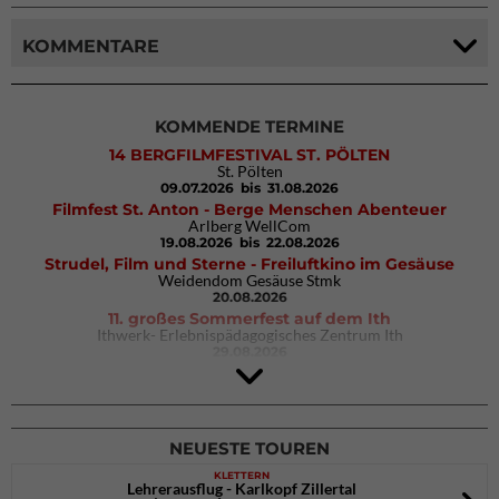
KOMMENTARE
KOMMENDE TERMINE
14 BERGFILMFESTIVAL ST. PÖLTEN
St. Pölten
09.07.2026
bis 31.08.2026
Filmfest St. Anton - Berge Menschen Abenteuer
Arlberg WellCom
19.08.2026
bis 22.08.2026
Strudel, Film und Sterne - Freiluftkino im Gesäuse
Weidendom Gesäuse Stmk
20.08.2026
11. großes Sommerfest auf dem Ith
Ithwerk- Erlebnispädagogisches Zentrum Ith
29.08.2026
4Blocs KIDS 2026
DAV Kletter- & Boulderzentrum München Süd (Thalkirchen)
26.09.2026
NEUESTE TOUREN
KLETTERN
Lehrerausflug - Karlkopf Zillertal