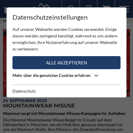
Datenschutzeinstellungen
Sollten Sie bereits ein Konto für unsere App haben, können Sie sich mit diesen Daten auch hier anmelden.
Produkte
Mountainwear Misuse
Auf unserer Webseite werden Cookies verwendet. Einige
davon werden zwingend benötigt, während es uns andere
ermöglichen, Ihre Nutzererfahrung auf unserer Webseite
zu verbessern.
ALLE AKZEPTIEREN
Mehr über die genutzten Cookies erfahren
Datenschutz
Mammut Mountainwear Misuse Team
24 SEPTEMBER 2025
MOUNTAINWEAR MISUSE
Mammut sorgt mit Mountainwear Misuse-Kampagne für Aufsehen
Die
Mammut
Mountainwear Misuse Ranger
im Einsatz auf dem
Oktoberfest in München, wo ein Maß Bier genauso überteuert ist,
wie die Mammut-Shells.
Ihre Mission: die Zweckentfremdung von