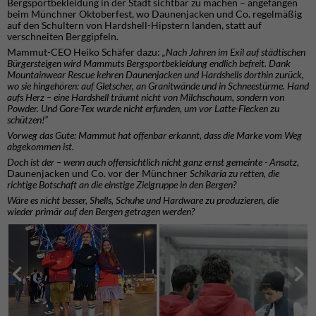
Bergsportbekleidung in der Stadt sichtbar zu machen – angefangen
beim Münchner Oktoberfest, wo Daunenjacken und Co. regelmäßig
auf den Schultern von Hardshell-Hipstern landen, statt auf
verschneiten Berggipfeln.
Mammut-CEO Heiko Schäfer dazu:
„Nach Jahren im Exil auf städtischen
Bürgersteigen wird Mammuts Bergsportbekleidung endlich befreit. Dank
Mountainwear Rescu
e
kehren Daunenjacken und Hardshells dorthin zurück,
wo sie hingehören: auf Gletscher, an Granitwände und in Schneestürme. Hand
aufs Herz – eine Hardshell träumt nicht von Milchschaum, sondern von
Powder. Und Gore-Tex wurde nicht erfunden, um vor Latte-Flecken zu
schützen!”
Vorweg das Gute: Mammut hat offenbar erkannt, dass die Marke vom Weg
abgekommen ist.
Doch ist der – wenn auch offensichtlich nicht ganz ernst gemeinte - Ansatz,
Daunenjacken und Co. vor der Münchner
Schikaria zu retten, die
richtige Botschaft an die einstige Zielgruppe in den Bergen?
Wäre es nicht besser, Shells, Schuhe und Hardware zu produzieren, die
wieder
primär
auf den Bergen getragen werden?