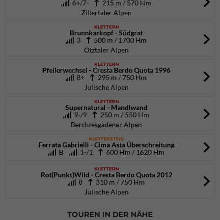
6+/7-
215 m / 570 Hm
Zillertaler Alpen
KLETTERN
Brunnkarkopf - Südgrat
3
500 m / 1700 Hm
Ötztaler Alpen
KLETTERN
Pfeilerwechsel - Cresta Berdo Quota 1996
8+
295 m / 750 Hm
Julische Alpen
KLETTERN
Supernatural - Mandlwand
9-/9
250 m / 550 Hm
Berchtesgadener Alpen
KLETTERSTEIG
Ferrata Gabrielli - Cima Asta Überschreitung
B
1-/1
600 Hm / 1620 Hm
KLETTERN
Rot(Punkt)Wild - Cresta Berdo Quota 2012
8
310 m / 750 Hm
Julische Alpen
TOUREN IN DER NÄHE