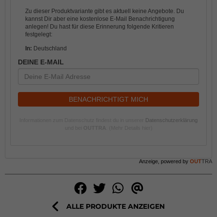
Zu dieser Produktvariante gibt es aktuell keine Angebote. Du
kannst Dir aber eine kostenlose E-Mail Benachrichtigung
anlegen! Du hast für diese Erinnerung folgende Kritieren
festgelegt:
In:
Deutschland
DEINE E-MAIL
BENACHRICHTIGT MICH
Informationen zum Datenschutz findest du in unserer
Datenschutzerklärung
und bei
OUTTRA
.
(Mehr Details hier)
Anzeige, powered by
OUT
TRA
ALLE PRODUKTE ANZEIGEN