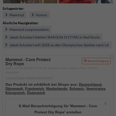
Schagwörter:
Mammut
Humor
Ähnliche Neuigkeiten:
Mammut Loopinsulation
Jakob Schubert klettert SHAOLIN (V17/9A) in Red Rocks
Jakob Schubert will 2028 zu den Olympischen Spielen nach LA
i
Mammut - Core Protect
Benachrichtigung
Dry Rope
Daten vom 09.08.2026 09:30 Uhr. Angebote ohne Gewähr, Preise können
abweichen.
Land wechseln
(Aktuell: Deutschland)
Das Produkt ist erhältlich bei Shops aus:
Deutschland
,
Dänemark
,
Frankreich
,
Niederlande
,
Schweiz
,
Vereinigtes
Königreich
,
Österreich
E-Mail Benachrichtigung für 'Mammut - Core
Protect Dry Rope' erstellen