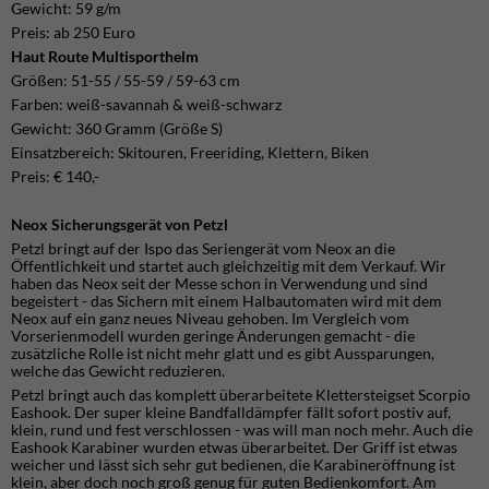
Gewicht: 59 g/m
Preis: ab 250 Euro
Haut Route Multisporthelm
Größen: 51-55 / 55-59 / 59-63 cm
Farben: weiß-savannah & weiß-schwarz
Gewicht: 360 Gramm (Größe S)
Einsatzbereich: Skitouren, Freeriding, Klettern, Biken
Preis: € 140,-
Neox Sicherungsgerät von Petzl
Petzl bringt auf der Ispo das Seriengerät vom Neox an die
Öffentlichkeit und startet auch gleichzeitig mit dem Verkauf. Wir
haben das Neox seit der Messe schon in Verwendung und sind
begeistert - das Sichern mit einem Halbautomaten wird mit dem
Neox auf ein ganz neues Niveau gehoben. Im Vergleich vom
Vorserienmodell wurden geringe Änderungen gemacht - die
zusätzliche Rolle ist nicht mehr glatt und es gibt Aussparungen,
welche das Gewicht reduzieren.
Petzl bringt auch das komplett überarbeitete Klettersteigset Scorpio
Eashook. Der super kleine Bandfalldämpfer fällt sofort postiv auf,
klein, rund und fest verschlossen - was will man noch mehr. Auch die
Eashook Karabiner wurden etwas überarbeitet. Der Griff ist etwas
weicher und lässt sich sehr gut bedienen, die Karabineröffnung ist
klein, aber doch noch groß genug für guten Bedienkomfort. Am