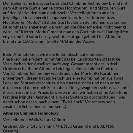
Der italienische Bergsportspezialist Climbing Technology bringt mit
dem Altimate Gurt einen leichten Hochtouren- und Skitouren Gurt
auf den Markt, den man dank zweier Verstelloptionen an den
jeweiligen Einsatzbereich anpassen kann. Im "Skitouren- bzw.
Hochtouren Modus" sitzt der Gurt locker an den Beinen, das Gehen
ist somit sehr angenehm, da man um die Oberschenkel nicht beengt
wird. Im "Kletter-Modus" macht man den Gurt mit zwei Handgriffen
enger und hat sofort das gewohnte Hüftgurtgefühl. Der Altimate
bringt nur 150 Gramm (Größe M/L) auf die Waage.
Beim Altimate Gurt wird die Einbindeschlaufe mit einer
Plastikschnalle fixiert, somit fällt das bei Leichtgurten oft lästige
Verrutschen der Anseilschlaufe weg. Gesamt macht der in drei
Größen erhältliche Altimate Leichtgurt einen soliden Eindruck.
Von Climbing Technology wurde auch der Morfo BG Karabiner
präsentiert - dieser hat als Verschluss eine Kombination aus Twist-
Lock und Schraubverschluss. Also zuerst drehen und nach unten
drücken und dann noch Schrauben. Eine gewagte Verschlussvariante,
die sich erst in der Praxis beweisen muss (wir haben ohne Anleitung
fast drei Minuten gebraucht, um das System zu durchschauen - wer
denkt schon daran, nach einem "Twist-Lock" Verschluss noch
zusätzlich Schrauben zu müssen....).
Altimate Climbing Technology
Verstellmodi: Walk/Ski und Climb
Größen: XS- S (145 Gramm), M-L (150 Gramm) und L-XL (160
Gramm)