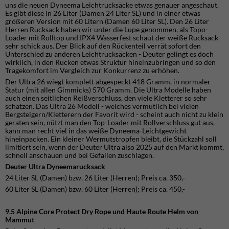
uns die neuen Dyneema Leichtrucksäcke etwas genauer angeschaut.
Es gibt diese in 26 Liter (Damen 24 Liter SL) und in einer etwas
größeren Version mit 60 Litern (Damen 60 Liter SL). Den 26 Liter
Herren Rucksack haben wir unter die Lupe genommen, als Topo-
Loader mit Rolltop und IPX4 Wasserfest schaut der weiße Rucksack
sehr schick aus. Der Blick auf den Rückenteil verrät sofort den
Unterschied zu anderen Leichtrucksäcken - Deuter gelingt es doch
wirklich, in den Rücken etwas Struktur hineinzubringen und so den
Tragekomfort im Vergleich zur Konkurrenz zu erhöhen.
Der Ultra 26 wiegt komplett abgespeckt 418 Gramm, in normaler
Statur (mit allen Gimmicks) 570 Gramm. Die Ultra Modelle haben
auch einen seitlichen Reißverschluss, den viele Kletterer so sehr
schätzen. Das Ultra 26 Modell - welches vermutlich bei vielen
Bergsteigern/Kletterern der Favorit wird - scheint auch nicht zu klein
geraten sein, nützt man den Top-Loader mit Rollverschluss gut aus,
kann man recht viel in das weiße Dyneema-Leichtgewicht
hineinpacken. Ein kleiner Wermutstropfen bleibt, die Stückzahl soll
limitiert sein, wenn der Deuter Ultra also 2025 auf den Markt kommt,
schnell anschauen und bei Gefallen zuschlagen.
Deuter Ultra Dyneemarucksack
24 Liter SL (Damen) bzw. 26 Liter (Herren); Preis ca. 350,-
60 Liter SL (Damen) bzw. 60 Liter (Herren); Preis ca. 450,-
9.5 Alpine Core Protect Dry Rope und Haute Route Helm von
Mammut