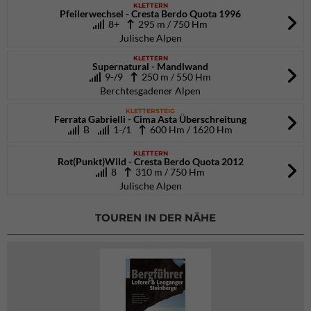
KLETTERN
Pfeilerwechsel - Cresta Berdo Quota 1996
8+
295 m / 750 Hm
Julische Alpen
KLETTERN
Supernatural - Mandlwand
9-/9
250 m / 550 Hm
Berchtesgadener Alpen
KLETTERSTEIG
Ferrata Gabrielli - Cima Asta Überschreitung
B
1-/1
600 Hm / 1620 Hm
KLETTERN
Rot(Punkt)Wild - Cresta Berdo Quota 2012
8
310 m / 750 Hm
Julische Alpen
TOUREN IN DER NÄHE