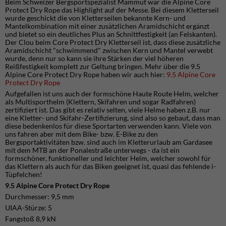
Beim Schweizer Bergsportspezialist Mammut war die Alpine Core
Protect Dry Rope das Highlight auf der Messe. Bei diesem Kletterseil
wurde geschickt die von Kletterseilen bekannte Kern- und
Mantelkombination mit einer zusätzlichen Aramidschicht ergänzt
und bietet so ein deutliches Plus an Schnittfestigkeit (an Felskanten).
Der Clou beim Core Protect Dry Kletterseil ist, dass diese zusätzliche
Aramidschicht "schwimmend" zwischen Kern und Mantel verwebt
wurde, denn nur so kann sie ihre Stärken der viel höheren
Reißfestigkeit komplett zur Geltung bringen. Mehr über die 9.5
Alpine Core Protect Dry Rope haben wir auch hier:
9.5 Alpine Core
Protect Dry Rope
Aufgefallen ist uns auch der formschöne Haute Route Helm, welcher
als Multisporthelm (Klettern, Skifahren und sogar Radfahren)
zertifiziert ist. Das gibt es relativ selten, viele Helme haben z.B. nur
eine Kletter- und Skifahr-Zertifizierung, sind also so gebaut, dass man
diese bedenkenlos für diese Sportarten verwenden kann. Viele von
uns fahren aber mit dem Bike- bzw. E-Bike zu den
Bergsportaktivitäten bzw. sind auch im Kletterurlaub am Gardasee
mit dem MTB an der Ponalestraße unterwegs - da ist ein
formschöner, funktioneller und leichter Helm, welcher sowohl für
das Klettern als auch für das Biken geeignet ist, quasi das fehlende i-
Tüpfelchen!
9.5 Alpine Core Protect Dry Rope
Durchmesser: 9,5 mm
UIAA-Stürze: 5
Fangstoß 8,9 kN