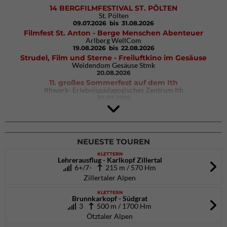
14 BERGFILMFESTIVAL ST. PÖLTEN
St. Pölten
09.07.2026
bis 31.08.2026
Filmfest St. Anton - Berge Menschen Abenteuer
Arlberg WellCom
19.08.2026
bis 22.08.2026
Strudel, Film und Sterne - Freiluftkino im Gesäuse
Weidendom Gesäuse Stmk
20.08.2026
11. großes Sommerfest auf dem Ith
Ithwerk- Erlebnispädagogisches Zentrum Ith
29.08.2026
4Blocs KIDS 2026
DAV Kletter- & Boulderzentrum München Süd (Thalkirchen)
26.09.2026
NEUESTE TOUREN
KLETTERN
Lehrerausflug - Karlkopf Zillertal
6+/7-
215 m / 570 Hm
Zillertaler Alpen
KLETTERN
Brunnkarkopf - Südgrat
3
500 m / 1700 Hm
Ötztaler Alpen