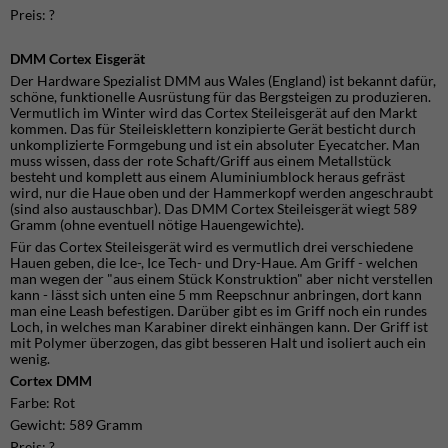
Preis: ?
DMM Cortex Eisgerät
Der Hardware Spezialist DMM aus Wales (England) ist bekannt dafür,
schöne, funktionelle Ausrüstung für das Bergsteigen zu produzieren.
Vermutlich im Winter wird das Cortex Steileisgerät auf den Markt
kommen. Das für Steileisklettern konzipierte Gerät besticht durch
unkomplizierte Formgebung und ist ein absoluter Eyecatcher. Man
muss wissen, dass der rote Schaft/Griff aus einem Metallstück
besteht und komplett aus einem Aluminiumblock heraus gefräst
wird, nur die Haue oben und der Hammerkopf werden angeschraubt
(sind also austauschbar). Das DMM Cortex Steileisgerät wiegt 589
Gramm (ohne eventuell nötige Hauengewichte).
Für das Cortex Steileisgerät wird es vermutlich drei verschiedene
Hauen geben, die Ice-, Ice Tech- und Dry-Haue. Am Griff - welchen
man wegen der "aus einem Stück Konstruktion" aber nicht verstellen
kann - lässt sich unten eine 5 mm Reepschnur anbringen, dort kann
man eine Leash befestigen. Darüber gibt es im Griff noch ein rundes
Loch, in welches man Karabiner direkt einhängen kann. Der Griff ist
mit Polymer überzogen, das gibt besseren Halt und isoliert auch ein
wenig.
Cortex DMM
Farbe: Rot
Gewicht: 589 Gramm
Preis: ?