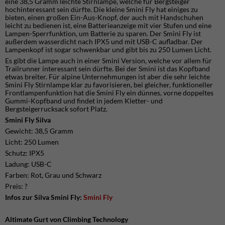
eine 38,5 Gramm leichte Stirnlampe, welche für Bergsteiger
hochinteressant sein dürfte. Die kleine Smini Fly hat einiges zu
bieten, einen großen Ein-Aus-Knopf, der auch mit Handschuhen
leicht zu bedienen ist, eine Batterieanzeige mit vier Stufen und eine
Lampen-Sperrfunktion, um Batterie zu sparen. Der Smini Fly ist
außerdem wasserdicht nach IPX5 und mit USB-C aufladbar. Der
Lampenkopf ist sogar schwenkbar und gibt bis zu 250 Lumen Licht.
Es gibt die Lampe auch in einer Smini Version, welche vor allem für
Trailrunner interessant sein dürfte. Bei der Smini ist das Kopfband
etwas breiter. Für alpine Unternehmungen ist aber die sehr leichte
Smini Fly Stirnlampe klar zu favorisieren, bei gleicher, funktioneller
Frontlampenfunktion hat die Smini Fly ein dünnes, vorne doppeltes
Gummi-Kopfband und findet in jedem Kletter- und
Bergsteigerrucksack sofort Platz.
Smini Fly Silva
Gewicht: 38,5 Gramm
Licht: 250 Lumen
Schutz: IPX5
Ladung: USB-C
Farben: Rot, Grau und Schwarz
Preis: ?
Infos zur Silva Smini Fly:
Smini Fly
Altimate Gurt von Climbing Technology