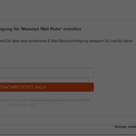
igung für 'Mammut Wall Rider' erstellen
nnst Dir aber eine kostenlose E-Mail Benachrichtigung anlegen! Du hast für diese
ENACHRICHTIGT MICH
indest du in unserer
Datenschutzerklärung
und bei
OUTTRA
.
(Mehr Details hier)
Anzeige, pow