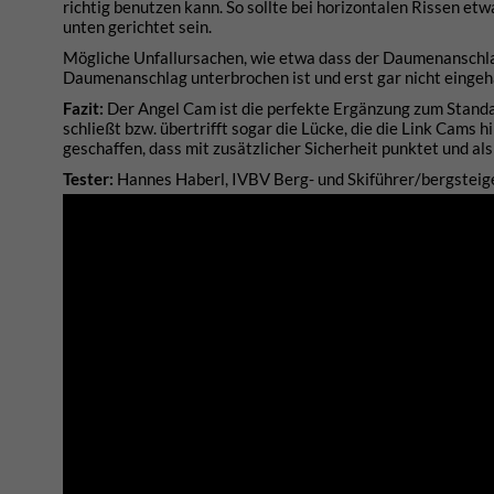
richtig benutzen kann. So sollte bei horizontalen Rissen et
unten gerichtet sein.
Mögliche Unfallursachen, wie etwa dass der Daumenanschla
Daumenanschlag unterbrochen ist und erst gar nicht einge
Fazit:
Der Angel Cam ist die perfekte Ergänzung zum Standa
schließt bzw. übertrifft sogar die Lücke, die die Link Cams
geschaffen, dass mit zusätzlicher Sicherheit punktet und al
Tester:
Hannes Haberl, IVBV Berg- und Skiführer/bergstei