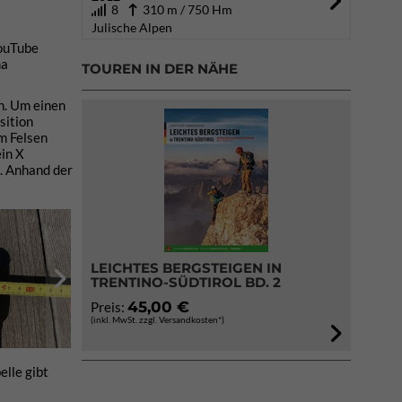
8
310 m / 750 Hm
Julische Alpen
YouTube
ma
TOUREN IN DER NÄHE
. Um einen
sition
m Felsen
ein X
t. Anhand der
LEICHTES BERGSTEIGEN IN
TRENTINO-SÜDTIROL BD. 2
45,00 €
Preis:
(inkl. MwSt. zzgl. Versandkosten*)
elle gibt