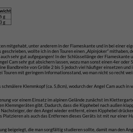
wicht
6 g
3 g
en mitgehabt, unter anderem in der Fiameskante und in bei einer ei
 geschrieben, wollte ich in den Touren einen „Alpinjoker“ mithaben, de
ir auch sehr gut aufgegangen! In der Schlüssellänge der Fiameskante 
 Angel Cam sehr gut absichern lassen, wozu man sonst einen 4er oder 
ne Bandbreite von Größe 2 bis 5 jedoch viel häufiger einsetzen und i
ei Touren mit geringem Informationsstand, wo man nicht so recht we
es schmälere Klemmkopf (ca. 5,8cm), wodurch der Angel Cam auch in 
enung vor einem Einsatz im alpinen Gelände zunächst im Klettergart
chen Klemmgeräten gibt. Dadurch, dass die Kipphebel nach außen klap
achsteiger, der den Angel wieder entfernt, einen Kipphebel drücken
 Platzieren als auch das Entfernen dieses Geräts ist mit nur einer H
ng beigelegt, die man sorgfältig studieren sollte, damit man den An