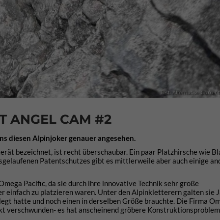
Test: Alternative Curre
T ANGEL CAM #2
uns diesen Alpinjoker genauer angesehen.
ät bezeichnet, ist recht überschaubar. Ein paar Platzhirsche wie Bl
elaufenen Patentschutzes gibt es mittlerweile aber auch einige an
Omega Pacific, da sie durch ihre innovative Technik sehr große
 einfach zu platzieren waren. Unter den Alpinkletterern galten sie 
gelegt hatte und noch einen in derselben Größe brauchte. Die Firma O
rkt verschwunden- es hat anscheinend gröbere Konstruktionsproblem