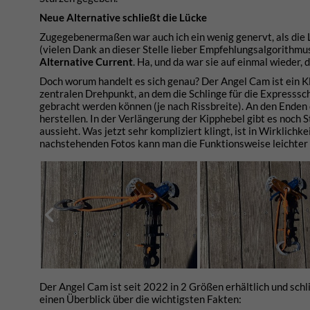
Neue Alternative schließt die Lücke
Zugegebenermaßen war auch ich ein wenig genervt, als die 
(vielen Dank an dieser Stelle lieber Empfehlungsalgorithmu
Alternative Current
. Ha, und da war sie auf einmal wieder
Doch worum handelt es sich genau? Der Angel Cam ist ein 
zentralen Drehpunkt, an dem die Schlinge für die Expressschli
gebracht werden können (je nach Rissbreite). An den Enden
herstellen. In der Verlängerung der Kipphebel gibt es noch 
aussieht. Was jetzt sehr kompliziert klingt, ist in Wirklichk
nachstehenden Fotos kann man die Funktionsweise leichter
Der Angel Cam ist seit 2022 in 2 Größen erhältlich und schl
einen Überblick über die wichtigsten Fakten: