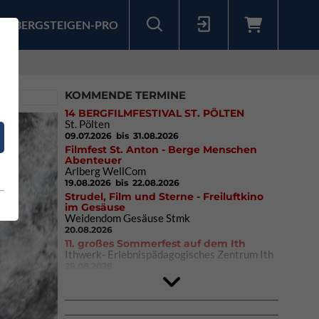
BERGSTEIGEN-PRO
Sollten Sie bereits ein Konto für unsere App haben, können Sie sich mit diesen Daten auch hier anmelden.
KOMMENDE TERMINE
14 BERGFILMFESTIVAL ST. PÖLTEN
St. Pölten
09.07.2026
bis 31.08.2026
Filmfest St. Anton - Berge Menschen
Abenteuer
Arlberg WellCom
19.08.2026
bis 22.08.2026
Strudel, Film und Sterne - Freiluftkino
im Gesäuse
Weidendom Gesäuse Stmk
20.08.2026
11. großes Sommerfest auf dem Ith
Ithwerk- Erlebnispädagogisches Zentrum Ith
29.08.2026
4Blocs KIDS 2026
DAV Kletter- & Boulderzentrum München
Süd (Thalkirchen)
26.09.2026