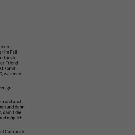
genen
r im Fall
und auch
5er Friend
st somit
iß, was man
weniger
en und auch
pen und dann
, damit die
and möglich,
gel Cam auch