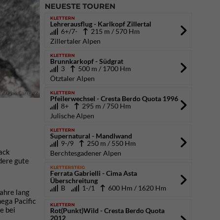
NEUESTE TOUREN
KLETTERN
Lehrerausflug - Karlkopf Zillertal
6+/7-
215 m / 570 Hm
Zillertaler Alpen
KLETTERN
Brunnkarkopf - Südgrat
3
500 m / 1700 Hm
Ötztaler Alpen
KLETTERN
nt Angel Cam #2
Pfeilerwechsel - Cresta Berdo Quota 1996
8+
295 m / 750 Hm
Julische Alpen
KLETTERN
Supernatural - Mandlwand
9-/9
250 m / 550 Hm
ack
Berchtesgadener Alpen
dere gute
KLETTERSTEIG
Ferrata Gabrielli - Cima Asta
Überschreitung
B
1-/1
600 Hm / 1620 Hm
Jahre lang
mega Pacific
KLETTERN
e bei
Rot(Punkt)Wild - Cresta Berdo Quota
2012