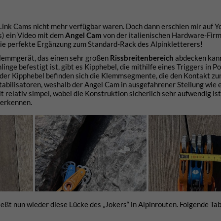
Link Cams nicht mehr verfügbar waren. Doch dann erschien mir auf 
s) ein Video mit dem
Angel Cam
von der italienischen Hardware-Fir
, die perfekte Ergänzung zum Standard-Rack des Alpinkletterers!
Klemmgerät, das einen sehr großen
Rissbreitenbereich
abdecken kann
nge befestigt ist, gibt es Kipphebel, die mithilfe eines Triggers in Po
 der Kipphebel befinden sich die Klemmsegmente, die den Kontakt zu
Stabilisatoren, weshalb der Angel Cam in ausgefahrener Stellung wie 
eit relativ simpel, wobei die Konstruktion sicherlich sehr aufwendig is
 erkennen.
ießt nun wieder diese Lücke des „Jokers“ in Alpinrouten. Folgende Tab