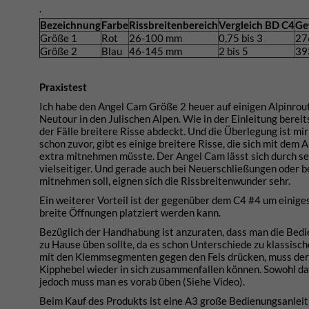
.
Bezeichnung
Farbe
Rissbreitenbereich
Vergleich BD C4
Ge
Größe 1
Rot
26-100 mm
0,75 bis 3
27
Größe 2
Blau
46-145 mm
2 bis 5
39
Praxistest
Ich habe den Angel Cam Größe 2 heuer auf einigen Alpinrout
Neutour in den Julischen Alpen. Wie in der Einleitung bereits
der Fälle breitere Risse abdeckt. Und die Überlegung ist m
schon zuvor, gibt es einige breitere Risse, die sich mit dem
extra mitnehmen müsste. Der Angel Cam lässt sich durch sei
vielseitiger. Und gerade auch bei Neuerschließungen oder b
mitnehmen soll, eignen sich die Rissbreitenwunder sehr.
Ein weiterer Vorteil ist der gegenüber dem C4 #4 um einig
breite Öffnungen platziert werden kann.
Bezüglich der Handhabung ist anzuraten, dass man die Bedi
zu Hause üben sollte, da es schon Unterschiede zu klassis
mit den Klemmsegmenten gegen den Fels drücken, muss der N
Kipphebel wieder in sich zusammenfallen können. Sowohl das
jedoch muss man es vorab üben (Siehe Video).
Beim Kauf des Produkts ist eine A3 große Bedienungsanleitu