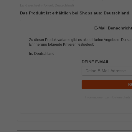
Land wechseln
(Aktuell: Deutschland)
Das Produkt ist erhältlich bei Shops aus:
Deutschland
,
E-Mail Benachricht
Zu dieser Produktvariante gibt es aktuell keine Angebote. Du ka
Erinnerung folgende Kritieren festgelegt:
In:
Deutschland
DEINE E-MAIL
B
Informationen zum Datenschutz f