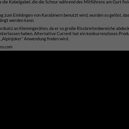
wa die Kabelgabel, die die Schnur während des Mitführens am Gurt fixi
g zum Einhängen von Karabinern benutzt wird, wurden so gelöst, das
hängt werden kann.
rdsatz an Klemmgeräten, da er so große Rissbreitenbereiche abdeck
 hinterlassen haben. Alternative Current hat ein konkurrenzloses Prod
s „Alpinjoker“ Anwendung finden wird.
gen.com