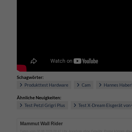
Schagwörter:
Produkttest Hardware
Cam
Hannes Haber
Ähnliche Neuigkeiten:
Test Petzl Grigri Plus
Test X-Dream Eisgerät von
Mammut Wall Rider
Daten vom 08.08.2026 00:42 Uhr. Angebote ohne Gewähr, Preise können abw