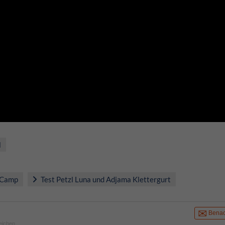
l
 Camp
Test Petzl Luna und Adjama Klettergurt
Benac
eichen.