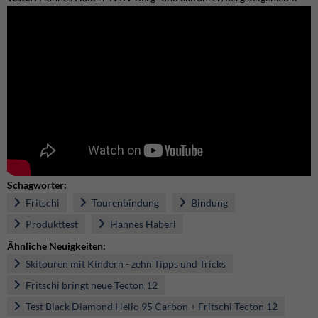
Schagwörter:
Fritschi
Tourenbindung
Bindung
Produkttest
Hannes Haberl
Ähnliche Neuigkeiten:
Skitouren mit Kindern - zehn Tipps und Tricks
Fritschi bringt neue Tecton 12
Test Black Diamond Helio 95 Carbon + Fritschi Tecton 12