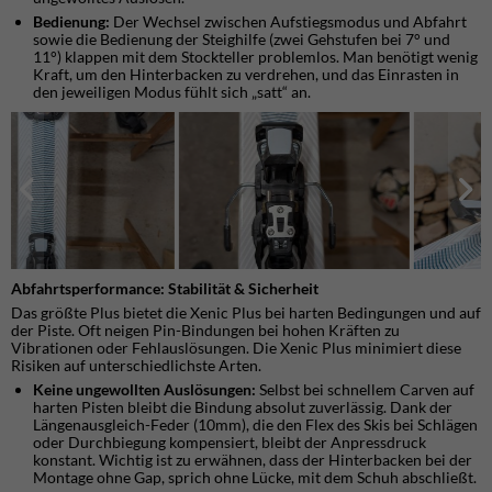
Bedienung:
Der Wechsel zwischen Aufstiegsmodus und Abfahrt
sowie die Bedienung der Steighilfe (zwei Gehstufen bei 7° und
11°) klappen mit dem Stockteller problemlos. Man benötigt wenig
Kraft, um den Hinterbacken zu verdrehen, und das Einrasten in
den jeweiligen Modus fühlt sich „satt“ an.
Abfahrtsperformance: Stabilit
ä
t & Sicherheit
​Das größte Plus bietet die Xenic Plus bei harten Bedingungen und auf
der Piste. Oft neigen Pin-Bindungen bei hohen Kräften zu
Vibrationen oder Fehlauslösungen. Die Xenic Plus minimiert diese
Risiken auf unterschiedlichste Arten.
Keine ungewollten Ausl
ö
sungen:
Selbst bei schnellem Carven auf
harten Pisten bleibt die Bindung absolut zuverlässig. Dank der
Längenausgleich-Feder (10mm), die den Flex des Skis bei Schlägen
oder Durchbiegung kompensiert, bleibt der Anpressdruck
konstant. Wichtig ist zu erwähnen, dass der Hinterbacken bei der
Montage ohne Gap, sprich ohne Lücke, mit dem Schuh abschließt.