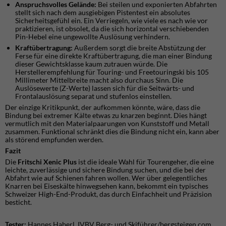
Anspruchsvolles Gelä
nde:
Bei steilen und exponierten Abfahrten
stellt sich nach dem ausgiebigen Pistentest ein absolutes
Sicherheitsgefühl ein. Ein Verriegeln, wie viele es nach wie vor
praktizieren, ist obsolet, da die sich horizontal verschiebenden
Pin-Hebel eine ungewollte Auslösung verhindern.
Kraft
ü
bertragung:
Außerdem sorgt die breite Abstützung der
Ferse für eine direkte Kraftübertragung, die man einer Bindung
dieser Gewichtsklasse kaum zutrauen würde. Die
Herstellerempfehlung für Touring- und Freetouringski bis 105
Millimeter Mittelbreite macht also durchaus Sinn. Die
Auslösewerte (Z-Werte) lassen sich für die Seitwärts- und
Frontalauslösung separat und stufenlos einstellen.
​Der einzige Kritikpunkt, der aufkommen könnte, wäre, dass die
Bindung bei extremer Kälte etwas zu knarzen beginnt. Dies hängt
vermutlich mit den Materialpaarungen von Kunststoff und Metall
zusammen. Funktional schränkt dies die Bindung nicht ein, kann aber
als störend empfunden werden.
Fazit
​Die
Fritschi Xenic Plus
ist die ideale Wahl für Tourengeher, die eine
leichte, zuverlässige und sichere Bindung suchen, und die bei der
Abfahrt wie auf Schienen fahren wollen. Wer über gelegentliches
Knarren bei Eiseskälte hinwegsehen kann, bekommt ein typisches
Schweizer High-End-Produkt, das durch Einfachheit und Präzision
besticht.
T
ester:
Hannes Haberl IVBV Berg- und Skiführer/bergsteigen.com