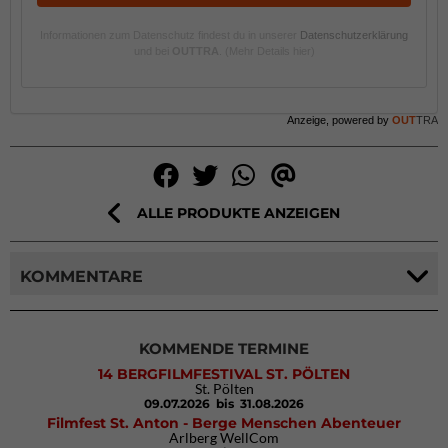
Informationen zum Datenschutz findest du in unserer
Datenschutzerklärung
und bei
OUTTRA
.
(Mehr Details hier)
Anzeige, powered by
OUT
TRA
ALLE PRODUKTE ANZEIGEN
KOMMENTARE
KOMMENDE TERMINE
14 BERGFILMFESTIVAL ST. PÖLTEN
St. Pölten
09.07.2026
bis 31.08.2026
Filmfest St. Anton - Berge Menschen Abenteuer
Arlberg WellCom