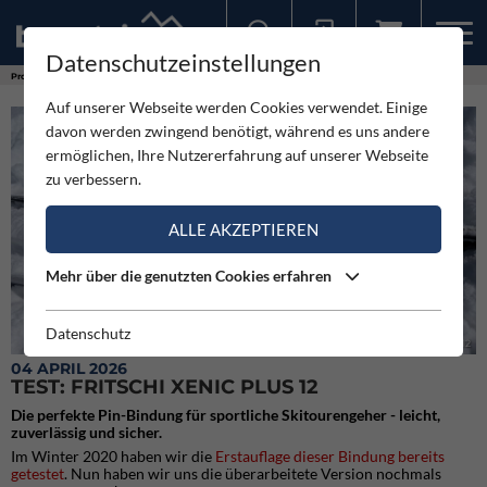
Datenschutzeinstellungen
Sollten Sie bereits ein Konto für unsere App haben, können Sie sich mit diesen Daten auch hier anmelden.
Produkte
Test: Fritschi Xenic Plus 12
Auf unserer Webseite werden Cookies verwendet. Einige
davon werden zwingend benötigt, während es uns andere
ermöglichen, Ihre Nutzererfahrung auf unserer Webseite
zu verbessern.
ALLE AKZEPTIEREN
Mehr über die genutzten Cookies erfahren
Datenschutz
Test: Fritschi Xenic Plus 12
04 APRIL 2026
TEST: FRITSCHI XENIC PLUS 12
Die perfekte Pin-Bindung für sportliche Skitourengeher - leicht,
zuverlässig und sicher.
Im Winter 2020 haben wir die
Erstauflage dieser Bindung bereits
getestet
. Nun haben wir uns die überarbeitete Version nochmals