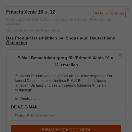
i
Fritschi Xenic 10 u. 12
Benachrichtigung
Daten vom 07.08.2026 21:00 Uhr. Angebote ohne Gewähr, Preise können
abweichen.
Land wechseln
(Aktuell: Deutschland)
Das Produkt ist erhältlich bei Shops aus:
Deutschland
,
Österreich
E-Mail Benachrichtigung für 'Fritschi Xenic 10 u.
12' erstellen
Zu dieser Produktvariante gibt es aktuell keine Angebote. Du
kannst Dir aber eine kostenlose E-Mail Benachrichtigung
anlegen! Du hast für diese Erinnerung folgende Kritieren
festgelegt:
In:
Deutschland
DEINE E-MAIL
BENACHRICHTIGT MICH