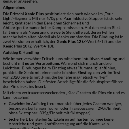
genauer angesehen.
Allgemeines
​Die
Fritschi Xenic P
lus
positioniert sich nach wie vor im „Tour-
Light"-Segment: Mit nur 670g pro Paar inklusive Stopper ist sie sehr
leicht, geht aber in den Bereichen Sicherheit und
Abfahrtperformance keine Kompromisse ein. Auf den ersten Blick
fällt einem als Neuerung die zweite Steighilfe auf, deren Fehlen
manche beim alten Modell als Manko empfanden. Die Bindung ist in
zwei Versionen erhältlich, der
Xenic Plus 12
(Z-Wert 6-12) und der
Xenic Plus 10
(Z-Wert 4-10).
Aufstieg & Handling
​Wie immer verwöhnt Fritschi uns mit einem
intuitive
n
Handling
und
besticht mit
guter Verarbeitung
. Während sich manch andere
Leichtbau-Bindungen beim Einstieg etwas "fummelig" anfühlen,
punktet die Xenic mit einem
sehr leichten Einstieg
, den wir im Test
von 2020 bereits mit „Pins, die beinahe magnetisch wirken“
beschrieben haben. Die festen Anschläge für die Schuhspitze führen
den Pin direkt ins Insert.
Mit einem vertrauenserweckenden „Klack“ rasten die Pins ein und es
kann losgehen!
Gewicht:
Im Aufstieg freut man sich über jedes Gramm weniger,
besonders bei langen Touren oder Tragepassagen (290g/Einheit
ohne Skistopper; 335g/Einheit mit Skistopper).
Sicherheit
: bei steilen Spitzkehren auf hartem Schnee keine
Abstriche und gute Kraftübertragung auf die Kante, kein
ungewolltes Auslösen.