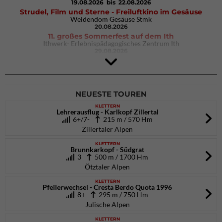
19.08.2026
bis 22.08.2026
Strudel, Film und Sterne - Freiluftkino im Gesäuse
Weidendom Gesäuse Stmk
20.08.2026
11. großes Sommerfest auf dem Ith
Ithwerk- Erlebnispädagogisches Zentrum Ith
29.08.2026
4Blocs KIDS 2026
DAV Kletter- & Boulderzentrum München Süd (Thalkirchen)
26.09.2026
NEUESTE TOUREN
KLETTERN
Lehrerausflug - Karlkopf Zillertal
6+/7-
215 m / 570 Hm
Zillertaler Alpen
KLETTERN
Brunnkarkopf - Südgrat
3
500 m / 1700 Hm
Ötztaler Alpen
KLETTERN
Pfeilerwechsel - Cresta Berdo Quota 1996
8+
295 m / 750 Hm
Julische Alpen
KLETTERN