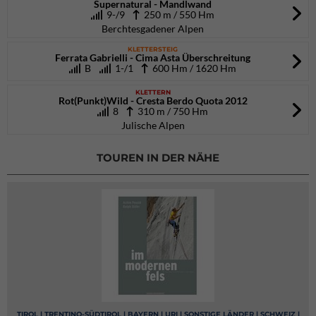
Supernatural - Mandlwand
9-/9
250 m / 550 Hm
Berchtesgadener Alpen
KLETTERSTEIG
Ferrata Gabrielli - Cima Asta Überschreitung
B
1-/1
600 Hm / 1620 Hm
KLETTERN
Rot(Punkt)Wild - Cresta Berdo Quota 2012
8
310 m / 750 Hm
Julische Alpen
TOUREN IN DER NÄHE
TIROL | TRENTINO-SÜDTIROL | BAYERN | URI | SONSTIGE LÄNDER | SCHWEIZ |