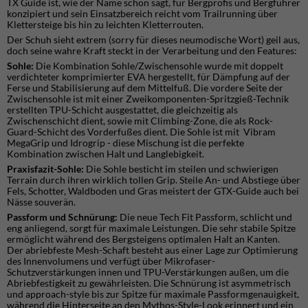
TX Guide ist, wie der Name schon sagt, für Bergprofis und Bergführer
konzipiert und sein Einsatzbereich reicht vom Trailrunning über
Klettersteige bis hin zu leichten Kletterrouten.
Der Schuh sieht extrem (sorry für dieses neumodische Wort) geil aus,
doch seine wahre Kraft steckt in der Verarbeitung und den Features:
Sohle:
Die Kombination Sohle/Zwischensohle wurde mit doppelt
verdichteter komprimierter EVA hergestellt, für Dämpfung auf der
Ferse und Stabilisierung auf dem Mittelfuß. Die vordere Seite der
Zwischensohle ist mit einer Zweikomponenten-Spritzgieß-Technik
erstellten TPU-Schicht ausgestattet, die gleichzeitig als
Zwischenschicht dient, sowie mit Climbing-Zone, die als Rock-
Guard-Schicht des Vorderfußes dient. Die Sohle ist mit Vibram
MegaGrip und Idrogrip - diese Mischung ist die perfekte
Kombination zwischen Halt und Langlebigkeit.
Praxisfazit-Sohle:
Die Sohle besticht im steilen und schwierigen
Terrain durch ihren wirklich tollen Grip. Steile An- und Abstiege über
Fels, Schotter, Waldboden und Gras meistert der GTX-Guide auch bei
Nässe souverän.
Passform und Schnürung:
Die neue Tech Fit Passform, schlicht und
eng anliegend, sorgt für maximale Leistungen. Die sehr stabile Spitze
ermöglicht während des Bergsteigens optimalen Halt an Kanten.
Der abriebfeste Mesh-Schaft besteht aus einer Lage zur Optimierung
des Innenvolumens und verfügt über Mikrofaser-
Schutzverstärkungen innen und TPU-Verstärkungen außen, um die
Abriebfestigkeit zu gewährleisten. Die Schnürung ist asymmetrisch
und approach-style bis zur Spitze für maximale Passformgenauigkeit,
während die Hinterseite an den Mythos-Style-Look erinnert und ein