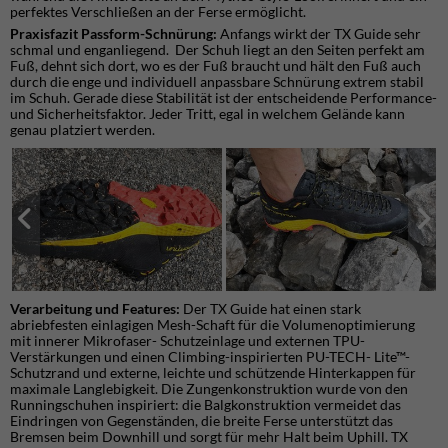
perfektes Verschließen an der Ferse ermöglicht.
Praxisfazit Passform-Schnürung:
Anfangs wirkt der TX Guide sehr
schmal und enganliegend. Der Schuh liegt an den Seiten perfekt am
Fuß, dehnt sich dort, wo es der Fuß braucht und hält den Fuß auch
durch die enge und individuell anpassbare Schnürung extrem stabil
im Schuh. Gerade diese Stabilität ist der entscheidende Performance-
und Sicherheitsfaktor. Jeder Tritt, egal in welchem Gelände kann
genau platziert werden.
Verarbeitung und Features:
Der TX Guide hat einen stark
abriebfesten einlagigen Mesh-Schaft für die Volumenoptimierung
mit innerer Mikrofaser- Schutzeinlage und externen TPU-
Verstärkungen und einen Climbing-inspirierten PU-TECH- Lite™-
Schutzrand und externe, leichte und schützende Hinterkappen für
maximale Langlebigkeit. Die Zungenkonstruktion wurde von den
Runningschuhen inspiriert: die Balgkonstruktion vermeidet das
Eindringen von Gegenständen, die breite Ferse unterstützt das
Bremsen beim Downhill und sorgt für mehr Halt beim Uphill. TX