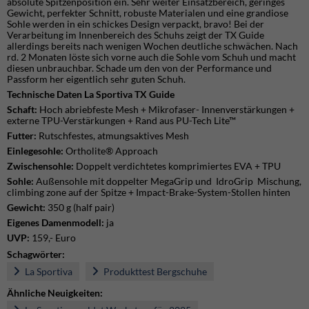
absolute Spitzenposition ein. Sehr weiter Einsatzbereich, geringes
Gewicht, perfekter Schnitt, robuste Materialen und eine grandiose
Sohle werden in ein schickes Design verpackt, bravo! Bei der
Verarbeitung im Innenbereich des Schuhs zeigt der TX Guide
allerdings bereits nach wenigen Wochen deutliche schwächen. Nach
rd. 2 Monaten löste sich vorne auch die Sohle vom Schuh und macht
diesen unbrauchbar. Schade um den von der Performance und
Passform her eigentlich sehr guten Schuh.
Technische Daten La Sportiva TX Guide
Schaft:
Hoch abriebfeste Mesh + Mikrofaser- Innenverstärkungen +
externe TPU-Verstärkungen + Rand aus PU-Tech Lite™
Futter:
Rutschfestes, atmungsaktives Mesh
Einlegesohle:
Ortholite® Approach
Zwischensohle:
Doppelt verdichtetes komprimiertes EVA + TPU
Sohle:
Außensohle mit doppelter MegaGrip und IdroGrip Mischung,
climbing zone auf der Spitze + Impact-Brake-System-Stollen hinten
Gewicht:
350 g (half pair)
Eigenes Damenmodell:
ja
UVP:
159,- Euro
Schagwörter:
La Sportiva
Produkttest Bergschuhe
Ähnliche Neuigkeiten: