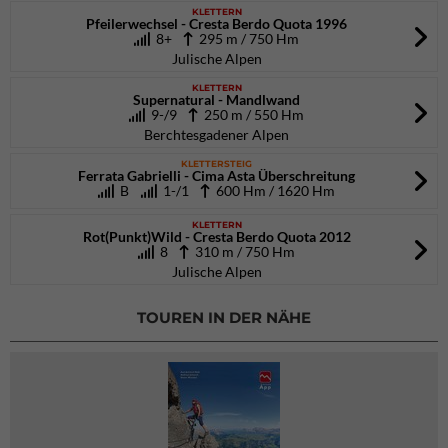
KLETTERN
Pfeilerwechsel - Cresta Berdo Quota 1996
8+
295 m / 750 Hm
Julische Alpen
KLETTERN
Supernatural - Mandlwand
9-/9
250 m / 550 Hm
Berchtesgadener Alpen
KLETTERSTEIG
Ferrata Gabrielli - Cima Asta Überschreitung
B
1-/1
600 Hm / 1620 Hm
KLETTERN
Rot(Punkt)Wild - Cresta Berdo Quota 2012
8
310 m / 750 Hm
Julische Alpen
TOUREN IN DER NÄHE