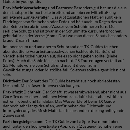
Guide: be your guide.
Praxisfazit Verarbeitung und Features:
Besonders gut hat uns die aus
dem Laufsport importierte breite und am oberen Mittelfuß eng
anliegende Zunge gefallen. Das gibt zusätzlichen Halt, erlaubt kein
Eindringen von Steinchen oder Erde und hält auch im Regen das an
den Beinen herabrinnende Wasser vom Schuhinneren fern. Der
seitliche Schutzrand ist zwar in der Schuhmitte kurz unterbrochen,
geht dafür an der Verse (Anm.: Dort wo man diesen Schutz besonders
braucht) ganz hinauf.
Im Innenraum und am oberen Schuhrand des TX-Guides tauchen
aber deutliche Verarbeitungsschwächen (schlechte Nähte) und
Verschleißerscheinungen auf, die es so nicht geben sollte! (siehe
Fotos)! Auch die Sohle löst sich nach rd. 25 Tourentagen verteilt auf
2,5 Monate vorne vom Schuh und macht diesen zum
Gewährleistungs- oder Mistkübelfall. So etwas sollte eigentlich nicht
sein.
Dichtheit:
Der Schaft des TX Guide besteht aus hoch abriebfesten
Mesh mit Mikrofaser- Innenverstärkungen.
Praxisfazit Dichtheit:
Der Schaft ist wasserabweisend, aber nicht aus
Gore-Tex oder einer ähnlichen Membran, dafür ist er aber wirklich
extrem robust und langlebig. Das Wasser bleibt beim TX Guide
dennoch sehr lange draußen, wofür neben der Dichtheit und
Imprägnierung des Mesh Materials insbesondere die eng anliegende
Zunge sorgt.
Fazit bergsteigen.com:
Der TX Guide von La Sportiva nimmt aber
auch unter den hochwertigsten Approach (Zustiegs-) Schuhen eine