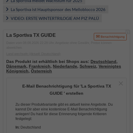
La Sportiva meldet Wachstum für 2025
La Sportiva ist Hauptsponsor des Melloblocco 2026
VIDEO: ERSTE WINTERTRILOGIE AM PIZ PALÜ
i
La Sportiva TX GUIDE
Benachrichtigung
Daten vom 08.08.2026 22:28 Uhr. Angebote ohne Gewähr, Preise können
abweichen.
Land wechseln
(Aktuell: Deutschland)
Das Produkt ist erhältlich bei Shops aus:
Deutschland
,
Dänemark
,
Frankreich
,
Niederlande
,
Schweiz
,
Vereinigtes
Königreich
,
Österreich
E-Mail Benachrichtigung für 'La Sportiva TX
GUIDE ' erstellen
Zu dieser Produktvariante gibt es aktuell keine Angebote. Du
kannst Dir aber eine kostenlose E-Mail Benachrichtigung
anlegen! Du hast für diese Erinnerung folgende Kritieren
festgelegt:
In:
Deutschland