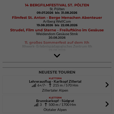
14 BERGFILMFESTIVAL ST. PÖLTEN
St. Pölten
09.07.2026
bis 31.08.2026
Filmfest St. Anton - Berge Menschen Abenteuer
Arlberg WellCom
19.08.2026
bis 22.08.2026
Strudel, Film und Sterne - Freiluftkino im Gesäuse
Weidendom Gesäuse Stmk
20.08.2026
11. großes Sommerfest auf dem Ith
Ithwerk- Erlebnispädagogisches Zentrum Ith
29.08.2026
4Blocs KIDS 2026
DAV Kletter- & Boulderzentrum München Süd (Thalkirchen)
26.09.2026
NEUESTE TOUREN
KLETTERN
Lehrerausflug - Karlkopf Zillertal
6+/7-
215 m / 570 Hm
Zillertaler Alpen
KLETTERN
Brunnkarkopf - Südgrat
3
500 m / 1700 Hm
Ötztaler Alpen