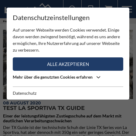
Datenschutzeinstellungen
Sollten Sie bereits ein Konto für unsere App haben, können Sie sich mit diesen Daten auch hier anmelden.
Produkte
Test La Sportiva TX Guide
Auf unserer Webseite werden Cookies verwendet. Einige
davon werden zwingend benötigt, während es uns andere
ermöglichen, Ihre Nutzererfahrung auf unserer Webseite
zu verbessern.
ALLE AKZEPTIEREN
Mehr über die genutzten Cookies erfahren
Datenschutz
Perfekte Passform des La Sportiva TX Guide
08 AUGUST 2020
TEST LA SPORTIVA TX GUIDE
Einer der leistungsfähigsten Zustiegsschuhe auf dem Markt mit
deutlichen Verarbeitungsschwächen
Der TX Guide ist der technischste Schuh der Linie TX Series von La
Sportiva, hat aber dennoch mit 350g ein sehr geringes Gewicht. Der