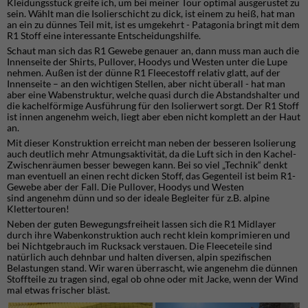
Kleidungsstück greife ich, um bei meiner Tour optimal ausgerüstet zu
sein. Wählt man die Isolierschicht zu dick, ist einem zu heiß, hat man
an ein zu dünnes Teil mit, ist es umgekehrt - Patagonia bringt mit dem
R1 Stoff eine interessante Entscheidungshilfe.
Schaut man sich das R1 Gewebe genauer an, dann muss man auch die
Innenseite der Shirts, Pullover, Hoodys und Westen unter die Lupe
nehmen. Außen ist der dünne R1 Fleecestoff relativ glatt, auf der
Innenseite – an den wichtigen Stellen, aber nicht überall - hat man
aber eine Wabenstruktur, welche quasi durch die Abstandshalter und
die kachelförmige Ausführung für den Isolierwert sorgt. Der R1 Stoff
ist innen angenehm weich, liegt aber eben nicht komplett an der Haut
an.
Mit dieser Konstruktion erreicht man neben der besseren Isolierung
auch deutlich mehr Atmungsaktivität, da die Luft sich in den Kachel-
Zwischenräumen besser bewegen kann. Bei so viel „Technik“ denkt
man eventuell an einen recht dicken Stoff, das Gegenteil ist beim R1-
Gewebe aber der Fall. Die Pullover, Hoodys und Westen
sind angenehm dünn und so der ideale Begleiter für z.B. alpine
Klettertouren!
Neben der guten Bewegungsfreiheit lassen sich die R1 Midlayer
durch ihre Wabenkonstruktion auch recht klein komprimieren und
bei Nichtgebrauch im Rucksack verstauen. Die Fleeceteile sind
natürlich auch dehnbar und halten diversen, alpin spezifischen
Belastungen stand. Wir waren überrascht, wie angenehm die dünnen
Stoffteile zu tragen sind, egal ob ohne oder mit Jacke, wenn der Wind
mal etwas frischer bläst.