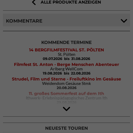
ALLE PRODUKTE ANZEIGEN
KOMMENTARE
KOMMENDE TERMINE
14 BERGFILMFESTIVAL ST. PÖLTEN
St. Pölten
09.07.2026
bis 31.08.2026
Filmfest St. Anton - Berge Menschen Abenteuer
Arlberg WellCom
19.08.2026
bis 22.08.2026
Strudel, Film und Sterne - Freiluftkino im Gesäuse
Weidendom Gesäuse Stmk
20.08.2026
11. großes Sommerfest auf dem Ith
Ithwerk- Erlebnispädagogisches Zentrum Ith
29.08.2026
4Blocs KIDS 2026
DAV Kletter- & Boulderzentrum München Süd (Thalkirchen)
26.09.2026
NEUESTE TOUREN