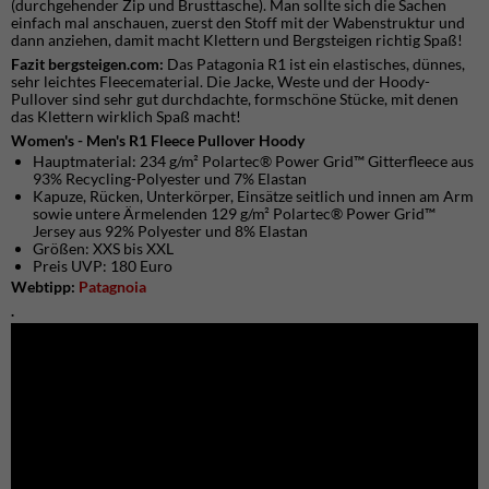
(durchgehender Zip und Brusttasche). Man sollte sich die Sachen
einfach mal anschauen, zuerst den Stoff mit der Wabenstruktur und
dann anziehen, damit macht Klettern und Bergsteigen richtig Spaß!
Fazit bergsteigen.com:
Das Patagonia R1 ist ein elastisches, dünnes,
sehr leichtes Fleecematerial. Die Jacke, Weste und der Hoody-
Pullover sind sehr gut durchdachte, formschöne Stücke, mit denen
das Klettern wirklich Spaß macht!
Women's - Men's R1 Fleece Pullover Hoody
Hauptmaterial: 234 g/m² Polartec® Power Grid™ Gitterfleece aus
93% Recycling-Polyester und 7% Elastan
Kapuze, Rücken, Unterkörper, Einsätze seitlich und innen am Arm
sowie untere Ärmelenden 129 g/m² Polartec® Power Grid™
Jersey aus 92% Polyester und 8% Elastan
Größen: XXS bis XXL
Preis UVP: 180 Euro
Webtipp:
Patagnoia
.