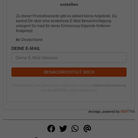
erstellen
Zu dieser Produktvariante gibt es aktuell keine Angebote. Du
kannst Dir aber eine kostenlose E-Mail Benachrichtigung
anlegen! Du hast für diese Erinnerung folgende Kritieren
festgelegt:
In:
Deutschland
DEINE E-MAIL
BENACHRICHTIGT MICH
Informationen zum Datenschutz findest du in unserer
Datenschutzerklärung
und bei
OUTTRA
.
(Mehr Details hier)
Anzeige, powered by
OUT
TRA