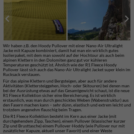
Wir haben z.B. den Hoody Pullover mit einer Nano-Air Ultralight
Jacke mit Kapuze kombiniert, damit hat man ein wirklich gutes
Isolierpaket, mit dem man sowohl auf der Hochtour als auch beim
alpinen Klettern in den Dolomiten ganz gut vor kühleren
Temperaturen geschützt ist. Ähnlich wie der R1 Fleece Hoody
Pullover lässt sich auch das Nano-Air Ultralight Jacket super klein im
Rucksack verstauen.
Für das alpine Klettern und Bergsteigen, aber auch für andere
Aktivitäten (Klettersteiggehen, Hoch- oder Skitouren) bei denen man
bei der Ausrüstung etwas auf das Gesamtgewicht schaut, ist die neue
R1 Fleece Kollektion sicher eine Bereicherung. Es ist wirklich
erstaunlich, was man durch geschicktes Weben (Wabenstruktur) aus
den Fasern machen kann – sehr dünn, elastisch und extrem leicht und
trotzdem angenehm flauschig beim Tragen.
Die R1 Fleece Kollektion besteht im Kern aus einer Jacke (mit
durchgehendem Zipp, Taschen), einem Pullover (klassischer kurzer
Zip und Brusttasche) einem Pullover-Hoddy (wie Pullover nur mit
zusätzlicher Kapuze, aktuell unser Favorit) und einer Weste