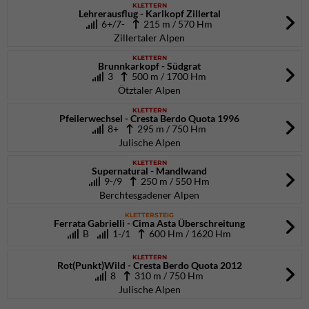
KLETTERN
Lehrerausflug - Karlkopf Zillertal
6+/7-
215 m / 570 Hm
Zillertaler Alpen
KLETTERN
Brunnkarkopf - Südgrat
3
500 m / 1700 Hm
Ötztaler Alpen
KLETTERN
Pfeilerwechsel - Cresta Berdo Quota 1996
8+
295 m / 750 Hm
Julische Alpen
KLETTERN
Supernatural - Mandlwand
9-/9
250 m / 550 Hm
Berchtesgadener Alpen
KLETTERSTEIG
Ferrata Gabrielli - Cima Asta Überschreitung
B
1-/1
600 Hm / 1620 Hm
KLETTERN
Rot(Punkt)Wild - Cresta Berdo Quota 2012
8
310 m / 750 Hm
Julische Alpen