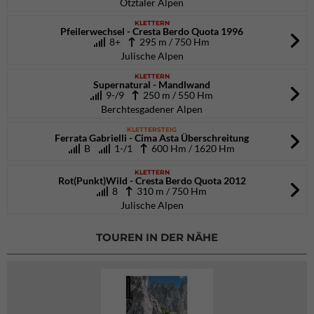
Ötztaler Alpen
KLETTERN
Pfeilerwechsel - Cresta Berdo Quota 1996
8+
295 m / 750 Hm
Julische Alpen
KLETTERN
Supernatural - Mandlwand
9-/9
250 m / 550 Hm
Berchtesgadener Alpen
KLETTERSTEIG
Ferrata Gabrielli - Cima Asta Überschreitung
B
1-/1
600 Hm / 1620 Hm
KLETTERN
Rot(Punkt)Wild - Cresta Berdo Quota 2012
8
310 m / 750 Hm
Julische Alpen
TOUREN IN DER NÄHE