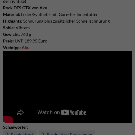
der richtige!
Rock DFS GTX von Aku
Material:
Leder/Synthetik mit Gore-Tex Innenfutter
Highights:
Schnürung plus zusätzlicher Schnellschnürung
Sohle:
Vibram
Gewicht:
760 g
Preis:
UVP 189,95 Euro
Webtipp:
Aku
Schagwörter:
Produkttest
Produkttest Bergschuhe