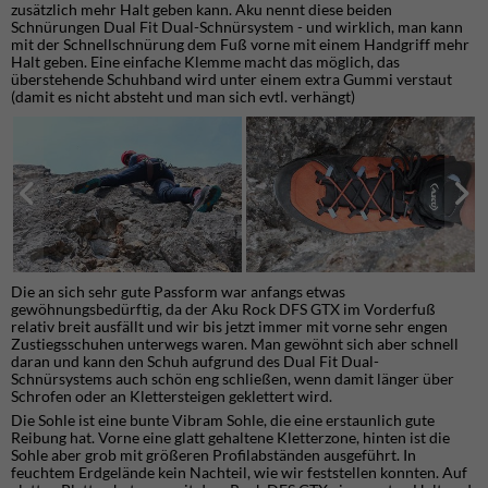
zusätzlich mehr Halt geben kann. Aku nennt diese beiden
Schnürungen Dual Fit Dual-Schnürsystem - und wirklich, man kann
mit der Schnellschnürung dem Fuß vorne mit einem Handgriff mehr
Halt geben. Eine einfache Klemme macht das möglich, das
überstehende Schuhband wird unter einem extra Gummi verstaut
(damit es nicht absteht und man sich evtl. verhängt)
Die an sich sehr gute Passform war anfangs etwas
gewöhnungsbedürftig, da der Aku Rock DFS GTX im Vorderfuß
relativ breit ausfällt und wir bis jetzt immer mit vorne sehr engen
Zustiegsschuhen unterwegs waren. Man gewöhnt sich aber schnell
daran und kann den Schuh aufgrund des Dual Fit Dual-
Schnürsystems auch schön eng schließen, wenn damit länger über
Schrofen oder an Klettersteigen geklettert wird.
Die Sohle ist eine bunte Vibram Sohle, die eine erstaunlich gute
Reibung hat. Vorne eine glatt gehaltene Kletterzone, hinten ist die
Sohle aber grob mit größeren Profilabständen ausgeführt. In
feuchtem Erdgelände kein Nachteil, wie wir feststellen konnten. Auf