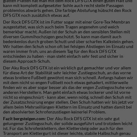
glatten Platten hat man mit dem Rock DFS GTX einen guten Halt und
kann mit komplett aufgesetzter Sohle auch recht steile Passagen
problemlos abwärts gehen. Die farbige Abstufung hübscht den Rock
DFS GTX noch zusätzlich etwas auf.
Der Rock DFS GTX ist im Futter sogar mit einer Gore-Tex Membran
ausgestattet, was sich auch beim Tragen angenehm und weich
bemerkbar macht. Außen ist der Schuh an den sensiblen Stellen mit
diversen Gummihochzügen geschützt. So kann man damit auch
bedenkenlos durch groben Schutt und über scharfen Kalkstein gehen.
Wir hatten den Schuh schon oft bei felsigen Abstiegen im Einsatz und
waren immer froh, uns an diesem Tag für den Rock DFS GTX
entschieden zu haben - man steht einfach sehr fest und sicher in
diesem Approach-Schuh.
Der Aku Rock DFS GTX ist ein wirklich gut gemachter und vor allem
für diese Art der Stabilität sehr leichter Zustiegsschuh, an das vorne
etwas breitere Fußbett gewöhnt man sich schnell. Anfangs haben wir
mit dem nicht so engen Fußbett noch etwas gehadert, mittlerweile
finden wir es aber sogar besser als das der engen Zustiegsschuhe von
anderen Herstellern. Man geht einfach etwas lockerer und ist vorne
nicht so eingeschnürt - kann aber, wenn nötig, schnell den Schuh mit
der Zusatzschnürung enger stellen. Den Schuh hatten wir bis jetzt vor
allem beim Mehrseillängen-Klettern im Einsatz und hatten damit bei
den absolvierten Schrofenzustiegen keinerlei Problem.
Fazit bergsteigen.com:
Der Aku Rock DFS GTX ist ein sehr gut
gelungener Zustiegsschuh, der solide ausgeführt und trotzdem leicht
ist. Für das Schrofenklettern, den Klettersteig oder auch für den
Transport am Klettergurt ist dieser leichte, stabile Halbschuh genau