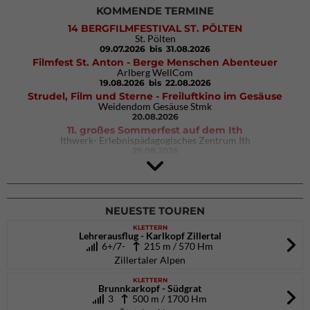
KOMMENDE TERMINE
14 BERGFILMFESTIVAL ST. PÖLTEN
St. Pölten
09.07.2026
bis 31.08.2026
Filmfest St. Anton - Berge Menschen Abenteuer
Arlberg WellCom
19.08.2026
bis 22.08.2026
Strudel, Film und Sterne - Freiluftkino im Gesäuse
Weidendom Gesäuse Stmk
20.08.2026
11. großes Sommerfest auf dem Ith
Ithwerk- Erlebnispädagogisches Zentrum Ith
29.08.2026
4Blocs KIDS 2026
DAV Kletter- & Boulderzentrum München Süd (Thalkirchen)
26.09.2026
NEUESTE TOUREN
KLETTERN
Lehrerausflug - Karlkopf Zillertal
6+/7-
215 m / 570 Hm
Zillertaler Alpen
KLETTERN
Brunnkarkopf - Südgrat
3
500 m / 1700 Hm