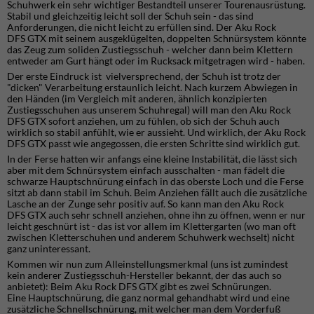
Schuhwerk ein sehr wichtiger Bestandteil unserer Tourenausrüstung.
Stabil und gleichzeitig leicht soll der Schuh sein - das sind
Anforderungen, die nicht leicht zu erfüllen sind. Der Aku Rock
DFS GTX mit seinem ausgeklügelten, doppelten Schnürsystem könnte
das Zeug zum soliden Zustiegsschuh - welcher dann beim Klettern
entweder am Gurt hängt oder im Rucksack mitgetragen wird - haben.
Der erste Eindruck ist vielversprechend, der Schuh ist trotz der
"dicken" Verarbeitung erstaunlich leicht. Nach kurzem Abwiegen in
den Händen (im Vergleich mit anderen, ähnlich konzipierten
Zustiegsschuhen aus unserem Schuhregal) will man den Aku Rock
DFS GTX sofort anziehen, um zu fühlen, ob sich der Schuh auch
wirklich so stabil anfühlt, wie er aussieht. Und wirklich, der Aku Rock
DFS GTX passt wie angegossen, die ersten Schritte sind wirklich gut.
In der Ferse hatten wir anfangs eine kleine Instabilität, die lässt sich
aber mit dem Schnürsystem einfach ausschalten - man fädelt die
schwarze Hauptschnürung einfach in das oberste Loch und die Ferse
sitzt ab dann stabil im Schuh. Beim Anziehen fällt auch die zusätzliche
Lasche an der Zunge sehr positiv auf. So kann man den Aku Rock
DFS GTX auch sehr schnell anziehen, ohne ihn zu öffnen, wenn er nur
leicht geschnürt ist - das ist vor allem im Klettergarten (wo man oft
zwischen Kletterschuhen und anderem Schuhwerk wechselt) nicht
ganz uninteressant.
Kommen wir nun zum Alleinstellungsmerkmal (uns ist zumindest
kein anderer Zustiegsschuh-Hersteller bekannt, der das auch so
anbietet): Beim Aku Rock DFS GTX gibt es zwei Schnürungen.
Eine Hauptschnürung, die ganz normal gehandhabt wird und eine
zusätzliche Schnellschnürung, mit welcher man dem Vorderfuß