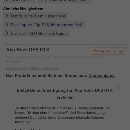
Ähnliche Neuigkeiten:
Test Blue Ice Blast Kletterhelm
Test Hopper Flip 12 Kühltasche von Yeti
Test Laser ADJ Stock von Camp
i
Aku Rock DFS GTX
Benachrichtigung
Daten vom 09.08.2026 17:21 Uhr. Angebote ohne Gewähr, Preise können
abweichen.
Land wechseln
(Aktuell: Deutschland)
Das Produkt ist erhältlich bei Shops aus:
Deutschland
,
E-Mail Benachrichtigung für 'Aku Rock DFS GTX'
erstellen
Zu dieser Produktvariante gibt es aktuell keine Angebote. Du
kannst Dir aber eine kostenlose E-Mail Benachrichtigung
anlegen! Du hast für diese Erinnerung folgende Kritieren
festgelegt: