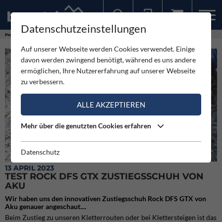
Datenschutzeinstellungen
Sollten Sie bereits ein Konto für unsere App haben, können Sie sich mit diesen Daten auch hier anmelden.
Produkte
Test Rock DFS GTX Zustiegsschuh von Aku
Auf unserer Webseite werden Cookies verwendet. Einige
davon werden zwingend benötigt, während es uns andere
ermöglichen, Ihre Nutzererfahrung auf unserer Webseite
zu verbessern.
ALLE AKZEPTIEREN
Mehr über die genutzten Cookies erfahren
Datenschutz
Die Vibram-Sohle des Aku Rock DFS GTX im Detail.
13 APRIL 2023
TEST ROCK DFS GTX ZUSTIEGSSCHUH VON
AKU
Wir haben uns den innovativen Zustiegsschuh Rock DFS GTX von
Aku genauer angeschaut....
Beim Zustieg zu unseren Kletterrouten oder bei Klettersteigen ist das