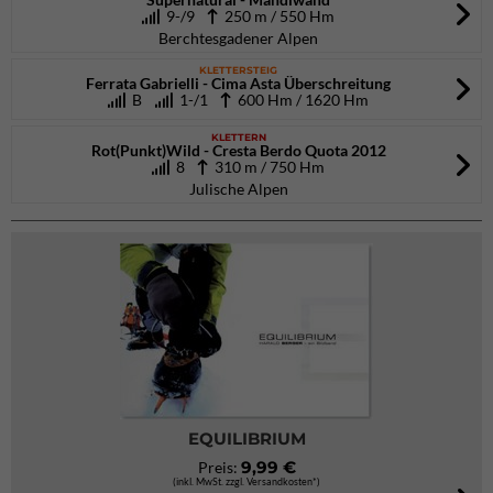
9-/9
250 m / 550 Hm
Berchtesgadener Alpen
KLETTERSTEIG
Ferrata Gabrielli - Cima Asta Überschreitung
B
1-/1
600 Hm / 1620 Hm
KLETTERN
Rot(Punkt)Wild - Cresta Berdo Quota 2012
8
310 m / 750 Hm
Julische Alpen
EQUILIBRIUM
9,99 €
Preis:
(inkl. MwSt. zzgl. Versandkosten*)