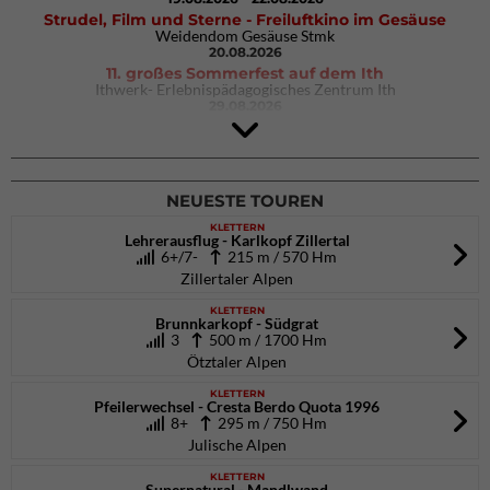
Strudel, Film und Sterne - Freiluftkino im Gesäuse
Weidendom Gesäuse Stmk
20.08.2026
11. großes Sommerfest auf dem Ith
Ithwerk- Erlebnispädagogisches Zentrum Ith
29.08.2026
4Blocs KIDS 2026
DAV Kletter- & Boulderzentrum München Süd (Thalkirchen)
26.09.2026
NEUESTE TOUREN
KLETTERN
Lehrerausflug - Karlkopf Zillertal
6+/7-
215 m / 570 Hm
Zillertaler Alpen
KLETTERN
Brunnkarkopf - Südgrat
3
500 m / 1700 Hm
Ötztaler Alpen
KLETTERN
Pfeilerwechsel - Cresta Berdo Quota 1996
8+
295 m / 750 Hm
Julische Alpen
KLETTERN
Supernatural - Mandlwand