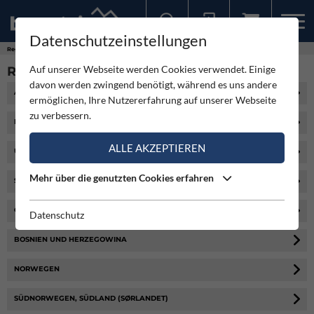
Datenschutzeinstellungen
Sollten Sie bereits ein Konto für unsere App haben, können Sie sich mit diesen Daten auch hier anmelden.
Regionen
Griechenland
Auf unserer Webseite werden Cookies verwendet. Einige
REGIONEN
davon werden zwingend benötigt, während es uns andere
ÄGÄISCHE INSELN
ermöglichen, Ihre Nutzererfahrung auf unserer Webseite
zu verbessern.
KVARNER
ALLE AKZEPTIEREN
UNGARN
Mehr über die genutzten Cookies erfahren
SCHOTTLAND
GROSSBRITANNIEN
Datenschutz
BOSNIEN UND HERZEGOWINA
NORWEGEN
SÜDNORWEGEN, SÜDLAND (SØRLANDET)