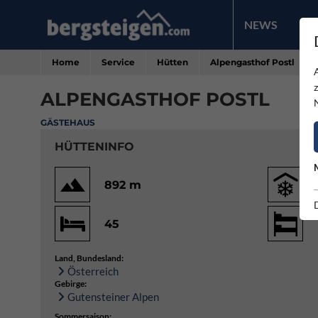
NEWS
PR
Home
Service
Hütten
Alpengasthof Postl
ALPENGASTHOF POSTL
GÄSTEHAUS
HÜTTENINFO
892 m
45
Land, Bundesland:
Österreich
Gebirge:
Gutensteiner Alpen
Sommersaison: