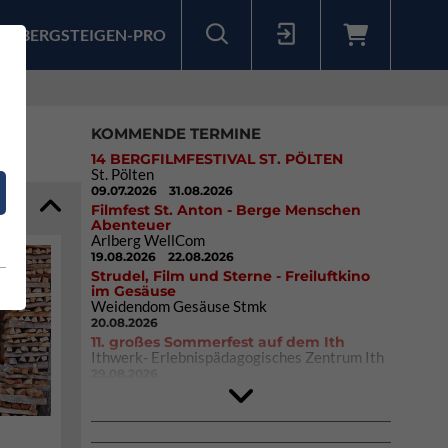
BERGSTEIGEN-PRO
Sollten Sie bereits ein Konto für unsere App haben, können Sie sich mit diesen Daten auch hier anmelden.
KOMMENDE TERMINE
14 BERGFILMFESTIVAL ST. PÖLTEN
St. Pölten
09.07.2026
31.08.2026
Filmfest St. Anton - Berge Menschen
Abenteuer
Arlberg WellCom
19.08.2026
22.08.2026
Strudel, Film und Sterne - Freiluftkino
im Gesäuse
Weidendom Gesäuse Stmk
20.08.2026
11. großes Sommerfest auf dem Ith
Ithwerk- Erlebnispädagogisches Zentrum Ith
29.08.2026
4Blocs KIDS 2026
DAV Kletter- & Boulderzentrum München
Süd (Thalkirchen)
26.09.2026