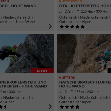
ARTEN
KLETTERSTEIG
OCH - HOHE WAND
ÖTK - KLETTERSTEIG HO
-
D/E /
210 Hm / 300 Hm
 / Niederösterreich /
Österreich / Niederösterreich /
ner Alpen, Hohe Wand
Gutensteiner Alpen
MITTEL
KLETTERN
NNERKOFLERSTEIG UND
HATSCHI BRATSCHI LUFTB
TREIFEN - HOHE WAND
HOHE WAND
0 m / 300 Hm
9-
155 m / 200 Hm
 / Niederösterreich /
Österreich / Niederösterreich /
ner Alpen
Gutensteiner Alpen