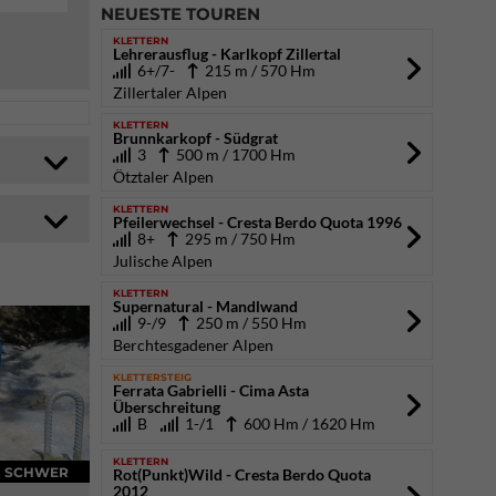
NEUESTE TOUREN
KLETTERN
Lehrerausflug - Karlkopf Zillertal
6+/7-
215 m / 570 Hm
Zillertaler Alpen
KLETTERN
Brunnkarkopf - Südgrat
3
500 m / 1700 Hm
Ötztaler Alpen
KLETTERN
Pfeilerwechsel - Cresta Berdo Quota 1996
8+
295 m / 750 Hm
Julische Alpen
KLETTERN
Supernatural - Mandlwand
9-/9
250 m / 550 Hm
Berchtesgadener Alpen
KLETTERSTEIG
Ferrata Gabrielli - Cima Asta
Überschreitung
B
1-/1
600 Hm / 1620 Hm
KLETTERN
SCHWER
Rot(Punkt)Wild - Cresta Berdo Quota
2012