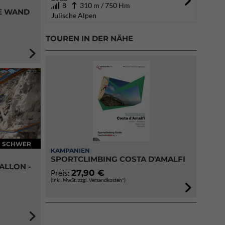
8
310 m / 750 Hm
HE WAND
Julische Alpen
TOUREN IN DER NÄHE
SCHWER
KAMPANIEN
SPORTCLIMBING COSTA D'AMALFI
ALLON -
27,90 €
Preis:
(inkl. MwSt. zzgl. Versandkosten*)