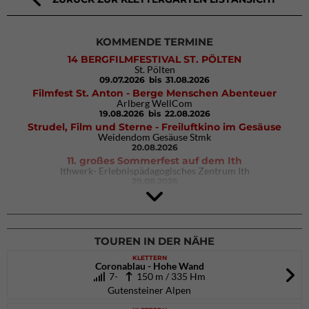
KOMMENDE TERMINE
14 BERGFILMFESTIVAL ST. PÖLTEN
St. Pölten
09.07.2026
bis 31.08.2026
Filmfest St. Anton - Berge Menschen Abenteuer
Arlberg WellCom
19.08.2026
bis 22.08.2026
Strudel, Film und Sterne - Freiluftkino im Gesäuse
Weidendom Gesäuse Stmk
20.08.2026
11. großes Sommerfest auf dem Ith
Ithwerk- Erlebnispädagogisches Zentrum Ith
29.08.2026
4Blocs KIDS 2026
DAV Kletter- & Boulderzentrum München Süd (Thalkirchen)
26.09.2026
TOUREN IN DER NÄHE
KLETTERN
Coronablau - Hohe Wand
7-
150 m / 335 Hm
Gutensteiner Alpen