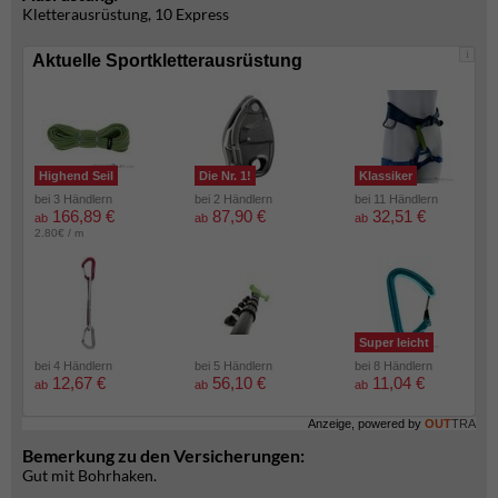
Kletterausrüstung, 10 Express
i
Aktuelle Sportkletterausrüstung
Highend Seil
Die Nr. 1!
Klassiker
bei 3 Händlern
bei 2 Händlern
bei 11 Händlern
166,89 €
87,90 €
32,51 €
ab
ab
ab
2.80€ / m
Super leicht
bei 4 Händlern
bei 5 Händlern
bei 8 Händlern
12,67 €
56,10 €
11,04 €
ab
ab
ab
Anzeige, powered by
OUT
TRA
Bemerkung zu den Versicherungen:
Gut mit Bohrhaken.