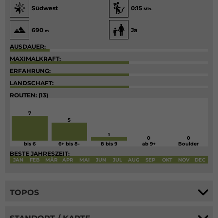
Südwest
0:15
Min.
690
Ja
m
AUSDAUER:
MAXIMALKRAFT:
ERFAHRUNG:
LANDSCHAFT:
ROUTEN: (13)
7
5
1
0
0
bis 6
6+ bis 8-
8 bis 9
ab 9+
Boulder
BESTE JAHRESZEIT:
JAN
FEB
MÄR
APR
MAI
JUN
JUL
AUG
SEP
OKT
NOV
DEC
TOPOS