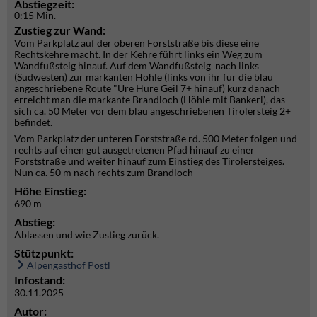
Abstiegzeit:
0:15 Min.
Zustieg zur Wand:
Vom Parkplatz auf der oberen Forststraße bis diese eine
Rechtskehre macht. In der Kehre führt links ein Weg zum
Wandfußsteig hinauf. Auf dem Wandfußsteig nach links
(Südwesten) zur markanten Höhle (links von ihr für die blau
angeschriebene Route "Ure Hure Geil 7+ hinauf) kurz danach
erreicht man die markante Brandloch (Höhle mit Bankerl), das
sich ca. 50 Meter vor dem blau angeschriebenen Tirolersteig 2+
befindet.
Vom Parkplatz der unteren Forststraße rd. 500 Meter folgen und
rechts auf einen gut ausgetretenen Pfad hinauf zu einer
Forststraße und weiter hinauf zum Einstieg des Tirolersteiges.
Nun ca. 50 m nach rechts zum Brandloch
Höhe Einstieg:
690 m
Abstieg:
Ablassen und wie Zustieg zurück.
Stützpunkt:
Alpengasthof Postl
Infostand:
30.11.2025
Autor: