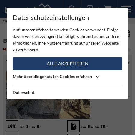
Datenschutzeinstellungen
Sollten Sie bereits ein Konto für unsere App haben, können Sie sich mit diesen Daten auch hier anmelden.
Touren
Klettergarten
Brandloch - Hohe Wand
Auf unserer Webseite werden Cookies verwendet. Einige
davon werden zwingend benötigt, während es uns andere
BRANDLOCH - HOHE WAND
ermöglichen, Ihre Nutzererfahrung auf unserer Webseite
zu verbessern.
KLETTERGARTEN
(1)
LEICHT
TOURENINFO
ALLE AKZEPTIEREN
Mehr über die genutzten Cookies erfahren
Datenschutz
Diff.
3-
9-
8
35
von
bis
von
m
bis
m