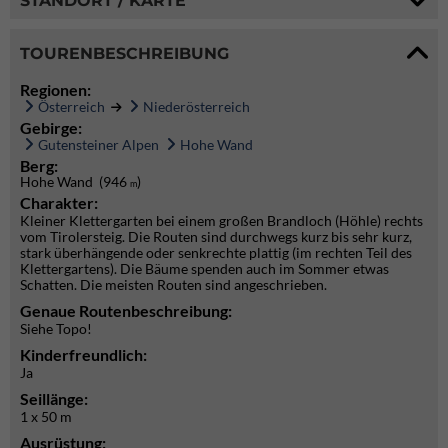
STANDORT / KARTE
TOURENBESCHREIBUNG
Regionen:
Österreich
Niederösterreich
Gebirge:
Gutensteiner Alpen
Hohe Wand
Berg:
Hohe Wand (946
)
m
Charakter:
Kleiner Klettergarten bei einem großen Brandloch (Höhle) rechts
vom Tirolersteig. Die Routen sind durchwegs kurz bis sehr kurz,
stark überhängende oder senkrechte plattig (im rechten Teil des
Klettergartens). Die Bäume spenden auch im Sommer etwas
Schatten. Die meisten Routen sind angeschrieben.
Genaue Routenbeschreibung:
Siehe Topo!
Kinderfreundlich:
Ja
Seillänge:
1 x 50 m
Ausrüstung: