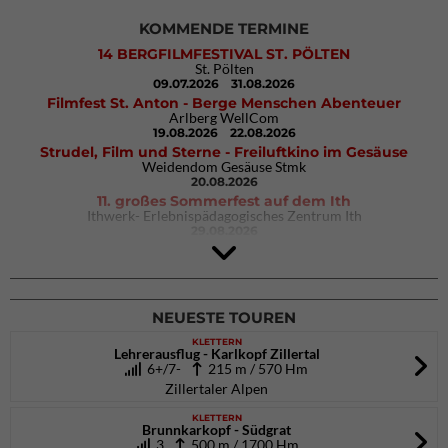
KOMMENDE TERMINE
14 BERGFILMFESTIVAL ST. PÖLTEN
St. Pölten
09.07.2026
31.08.2026
Filmfest St. Anton - Berge Menschen Abenteuer
Arlberg WellCom
19.08.2026
22.08.2026
Strudel, Film und Sterne - Freiluftkino im Gesäuse
Weidendom Gesäuse Stmk
20.08.2026
11. großes Sommerfest auf dem Ith
Ithwerk- Erlebnispädagogisches Zentrum Ith
29.08.2026
4Blocs KIDS 2026
DAV Kletter- & Boulderzentrum München Süd (Thalkirchen)
26.09.2026
NEUESTE TOUREN
KLETTERN
Lehrerausflug - Karlkopf Zillertal
6+/7-
215 m / 570 Hm
Zillertaler Alpen
KLETTERN
Brunnkarkopf - Südgrat
3
500 m / 1700 Hm