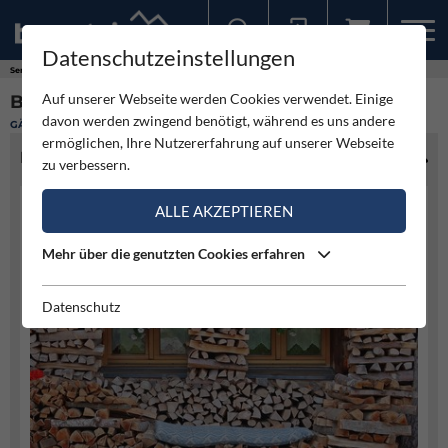
Datenschutzeinstellungen
Sollten Sie bereits ein Konto für unsere App haben, können Sie sich mit diesen Daten auch hier anmelden.
Service
Hütten
Brandstetterkogelhütte
Auf unserer Webseite werden Cookies verwendet. Einige
BRANDSTETTERKOGELHÜTTE
davon werden zwingend benötigt, während es uns andere
GÄSTEHAUS
ermöglichen, Ihre Nutzererfahrung auf unserer Webseite
HÜTTENINFO
zu verbessern.
ALLE AKZEPTIEREN
Mehr über die genutzten Cookies erfahren
Datenschutz