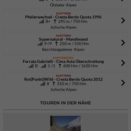
Ötztaler Alpen
KLETTERN
Pfeilerwechsel - Cresta Berdo Quota 1996
8+
295 m / 750 Hm
Julische Alpen
KLETTERN
Supernatural - Mandlwand
9-/9
250 m / 550 Hm
Berchtesgadener Alpen
KLETTERSTEIG
Ferrata Gabrielli - Cima Asta Überschreitung
B
1-/1
600 Hm / 1620 Hm
KLETTERN
Rot(Punkt)Wild - Cresta Berdo Quota 2012
8
310 m / 750 Hm
Julische Alpen
TOUREN IN DER NÄHE