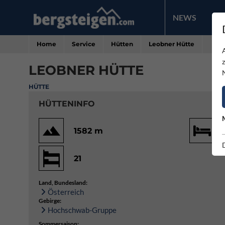
NEWS
PR
Home
Service
Hütten
Leobner Hütte
LEOBNER HÜTTE
HÜTTE
HÜTTENINFO
1582 m
21
Land, Bundesland:
Österreich
Gebirge:
Hochschwab-Gruppe
Sommersaison: