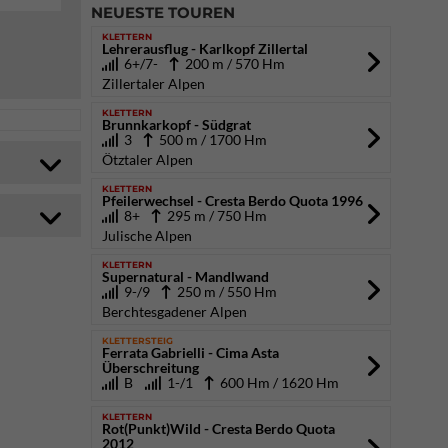
NEUESTE TOUREN
KLETTERN
Lehrerausflug - Karlkopf Zillertal
6+/7-
200 m / 570 Hm
Zillertaler Alpen
KLETTERN
Brunnkarkopf - Südgrat
3
500 m / 1700 Hm
Ötztaler Alpen
KLETTERN
Pfeilerwechsel - Cresta Berdo Quota 1996
8+
295 m / 750 Hm
Julische Alpen
KLETTERN
Supernatural - Mandlwand
9-/9
250 m / 550 Hm
Berchtesgadener Alpen
KLETTERSTEIG
Ferrata Gabrielli - Cima Asta
Überschreitung
B
1-/1
600 Hm / 1620 Hm
KLETTERN
Rot(Punkt)Wild - Cresta Berdo Quota
2012