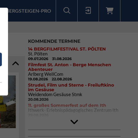
BERGSTEIGEN-PRO
Sollten Sie bereits ein Konto für unsere App haben, können Sie sich mit diesen Daten auch hier anmelden.
KOMMENDE TERMINE
14 BERGFILMFESTIVAL ST. PÖLTEN
St. Pölten
09.07.2026
31.08.2026
Filmfest St. Anton - Berge Menschen
Abenteuer
Arlberg WellCom
19.08.2026
22.08.2026
Strudel, Film und Sterne - Freiluftkino
im Gesäuse
Weidendom Gesäuse Stmk
20.08.2026
11. großes Sommerfest auf dem Ith
Ithwerk- Erlebnispädagogisches Zentrum Ith
29.08.2026
Rock Master Arco
Arco (IT)
02.10.2026
04.10.2026