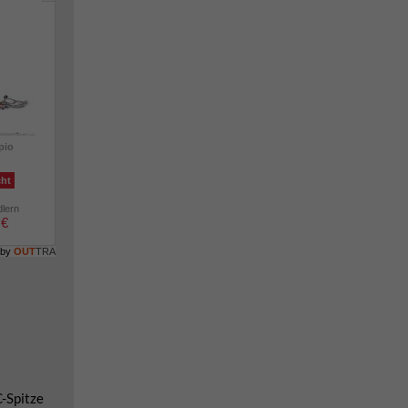
pio
cht
dlern
 €
 by
OUT
TRA
-Spitze