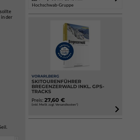
Hochschwab-Gruppe
sollte
in der
VORARLBERG
SKITOURENFÜHRER
BREGENZERWALD INKL. GPS-
TRACKS
27,60 €
Preis:
(inkl. MwSt. zzgl. Versandkosten*)
eil.
i