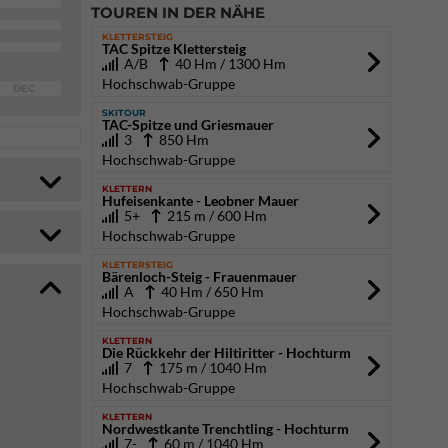
TOUREN IN DER NÄHE
KLETTERSTEIG
TAC Spitze Klettersteig
A/B
40 Hm / 1300 Hm
Hochschwab-Gruppe
DEC
SKITOUR
TAC-Spitze und Griesmauer
3
850 Hm
Hochschwab-Gruppe
KLETTERN
Hufeisenkante - Leobner Mauer
5+
215 m / 600 Hm
Hochschwab-Gruppe
KLETTERSTEIG
Bärenloch-Steig - Frauenmauer
A
40 Hm / 650 Hm
Hochschwab-Gruppe
KLETTERN
Die Rückkehr der Hiltiritter - Hochturm
7
175 m / 1040 Hm
Hochschwab-Gruppe
KLETTERN
Nordwestkante Trenchtling - Hochturm
7-
60 m / 1040 Hm