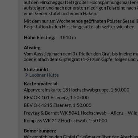
auf den Hirscheggsattel (großer Hochspannungsmasten).
aufsteigen und nach der ersten niedrigen Felsreihe nach 
einer Gedenktafel und einem Haken.
Mit dem nur am Wochenende geöffneten Polster Sessellif
Bergstation in den Hirscheggsattel ab, weiter wie oben.
Höhe Einstieg:
1810 m
Abstieg:
Vom Ausstieg nach dem 3+ Pfeiler den Grat bis in eine m
oder einfach dem Gipfelgrat (1-2) zum Gipfel folgen und
Stützpunkt:
Leobner Hütte
Kartenmaterial:
Alpenvereinskarte 18 Hochschwabgruppe, 1:50.000
BEV ÖK 101 Eisenerz, 1:50.000
BEV ÖK 4215 Eisenerz, 1:50.000
Freytag & Berndt WK 5041 Hochschwab – Aflenz – Wildal
Kompass WK 212 Hochschwab, 1:50.000
Bemerkungen:
Wir empfehlen den Gipfel Grießmauer über den Abschluss