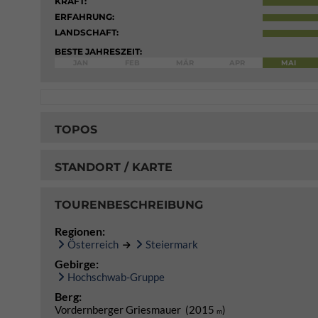
KRAFT:
ERFAHRUNG:
LANDSCHAFT:
BESTE JAHRESZEIT:
JAN
FEB
MÄR
APR
MAI
TOPOS
STANDORT / KARTE
TOURENBESCHREIBUNG
Regionen:
Österreich
Steiermark
Gebirge:
Hochschwab-Gruppe
Berg:
Vordernberger Griesmauer (2015
)
m