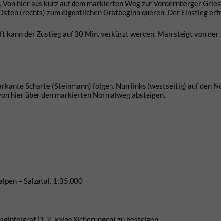
 Von hier aus kurz auf dem markierten Weg zur Vordernberger Grie
Osten (rechts) zum eigentlichen Gratbeginn queren. Der Einstieg erfo
t kann der Zustieg auf 30 Min. verkürzt werden. Man steigt von der
arkante Scharte (Steinmann) folgen. Nun links (westseitig) auf den 
 von hier über den markierten Normalweg absteigen.
pen – Salzatal, 1:35.000
gipfelgrat (1-2, keine Sicherungen) zu besteigen.