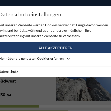
ODUKTE
TOUREN
SERVICE
SHOP
MAGAZINE
Datenschutzeinstellungen
smauer Südwestgrat
Auf unserer Webseite werden Cookies verwendet. Einige davon werden
zwingend benötigt, während es uns andere ermöglichen, Ihre
MAUER SÜDWESTGRAT
Nutzererfahrung auf unserer Webseite zu verbessern.
(6)
ALLE AKZEPTIEREN
Mehr über die genutzten Cookies erfahren
Gut
Datenschutz
Südwest
1:30
Std.