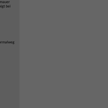
smauer
lgt bei
Normalweg