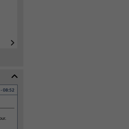
- 08:52
our.