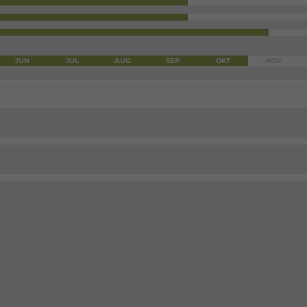
JUN
JUL
AUG
SEP
OKT
NOV