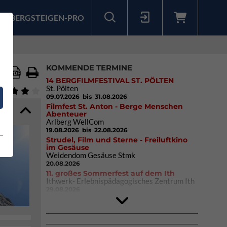
BERGSTEIGEN-PRO
Sollten Sie bereits ein Konto für unsere App haben, können Sie sich mit diesen Daten auch hier anmelden.
KOMMENDE TERMINE
14 BERGFILMFESTIVAL ST. PÖLTEN
St. Pölten
09.07.2026
bis 31.08.2026
Filmfest St. Anton - Berge Menschen
Abenteuer
Arlberg WellCom
19.08.2026
bis 22.08.2026
Strudel, Film und Sterne - Freiluftkino
im Gesäuse
Weidendom Gesäuse Stmk
20.08.2026
11. großes Sommerfest auf dem Ith
Ithwerk- Erlebnispädagogisches Zentrum Ith
29.08.2026
4Blocs KIDS 2026
DAV Kletter- & Boulderzentrum München
Süd (Thalkirchen)
26.09.2026