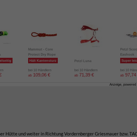
Mammut - Core
Petzl Scor
a
Protect Dry Rope
Eashook
elseitig
Hält Kantensturz
Super lei
Petzl Luna
ern
bei 10 Händlern
bei 10 Händlern
bei 10 Hän
€
109,06 €
71,39 €
97,74
ab
ab
ab
Anzeige, powered
r Hütte und weiter in Richtung Vordernberger Griesmauer bzw. TAC