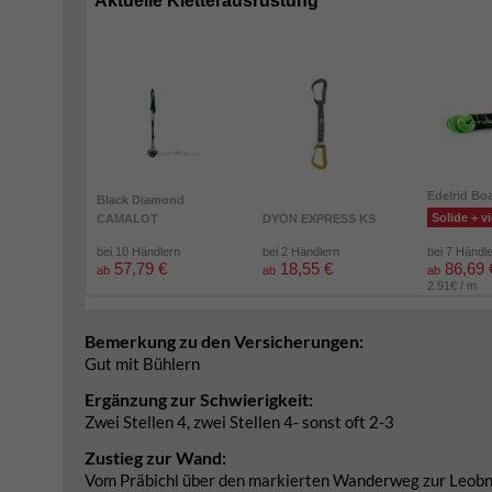
Aktuelle Kletterausrüstung
Edelrid Bo
Black Diamond
Solide + vi
CAMALOT
DYON EXPRESS KS
bei 10 Händlern
bei 2 Händlern
bei 7 Händl
57,79 €
18,55 €
86,69 
ab
ab
ab
2.91€ / m
Bemerkung zu den Versicherungen:
Gut mit Bühlern
Ergänzung zur Schwierigkeit:
Zwei Stellen 4, zwei Stellen 4- sonst oft 2-3
Zustieg zur Wand:
Vom Präbichl über den markierten Wanderweg zur Leobne