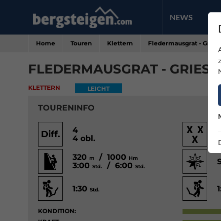
NEWS
PR
Home
Touren
Klettern
Fledermausgrat - Grie
FLEDERMAUSGRAT - GRIES
KLETTERN
LEICHT
TOURENINFO
4
Diff.
4 obl.
320
/ 1000
m
Hm
3:00
/ 6:00
Std.
Std.
1:30
Std.
KONDITION: