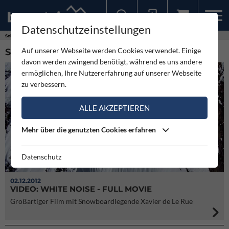
Datenschutzeinstellungen
Sollten Sie bereits ein Konto für unsere App haben, können Sie sich mit diesen Daten auch hier anmelden.
Schlagworte
Victor de Le Rue
Auf unserer Webseite werden Cookies verwendet. Einige
SCHLAGWORT: VICTOR DE LE RUE (1)
davon werden zwingend benötigt, während es uns andere
ermöglichen, Ihre Nutzererfahrung auf unserer Webseite
zu verbessern.
ALLE AKZEPTIEREN
Mehr über die genutzten Cookies erfahren
Datenschutz
02.12.2012
VIDEO: WHITE NOISE - FULL MOVIE
Großartiger Film mit Snowboardlegende Xavier de Le Rue