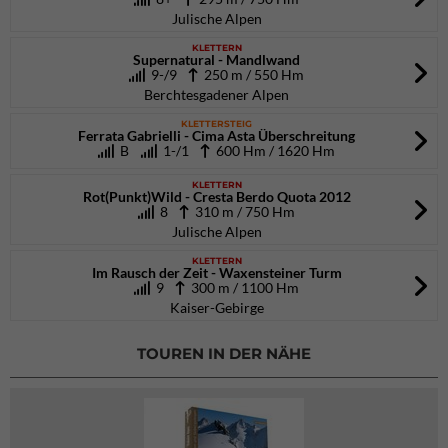
Julische Alpen
KLETTERN
Supernatural - Mandlwand
9-/9
250 m / 550 Hm
Berchtesgadener Alpen
KLETTERSTEIG
Ferrata Gabrielli - Cima Asta Überschreitung
B
1-/1
600 Hm / 1620 Hm
KLETTERN
Rot(Punkt)Wild - Cresta Berdo Quota 2012
8
310 m / 750 Hm
Julische Alpen
KLETTERN
Im Rausch der Zeit - Waxensteiner Turm
9
300 m / 1100 Hm
Kaiser-Gebirge
TOUREN IN DER NÄHE