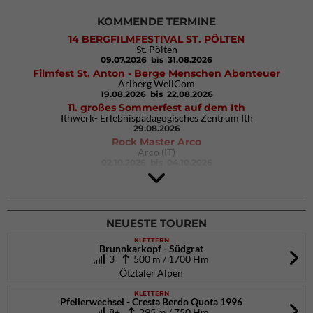
KOMMENDE TERMINE
14 BERGFILMFESTIVAL ST. PÖLTEN
St. Pölten
09.07.2026
bis 31.08.2026
Filmfest St. Anton - Berge Menschen Abenteuer
Arlberg WellCom
19.08.2026
bis 22.08.2026
11. großes Sommerfest auf dem Ith
Ithwerk- Erlebnispädagogisches Zentrum Ith
29.08.2026
Rock Master Arco
Arco (IT)
02.10.2026
bis 04.10.2026
9. Eiskletter Festival Osttirol
Eisparkt Osttirol
08.01.2027
bis 10.01.2027
NEUESTE TOUREN
KLETTERN
Brunnkarkopf - Südgrat
3
500 m / 1700 Hm
Ötztaler Alpen
KLETTERN
Pfeilerwechsel - Cresta Berdo Quota 1996
8+
295 m / 750 Hm