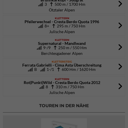
3
500 m / 1700 Hm
Ötztaler Alpen
KLETTERN
Pfeilerwechsel - Cresta Berdo Quota 1996
8+
295 m / 750 Hm
Julische Alpen
KLETTERN
Supernatural - Mandlwand
9-/9
250 m / 550 Hm
Berchtesgadener Alpen
KLETTERSTEIG
Ferrata Gabrielli - Cima Asta Überschreitung
B
1-/1
600 Hm / 1620 Hm
KLETTERN
Rot(Punkt)Wild - Cresta Berdo Quota 2012
8
310 m / 750 Hm
Julische Alpen
TOUREN IN DER NÄHE