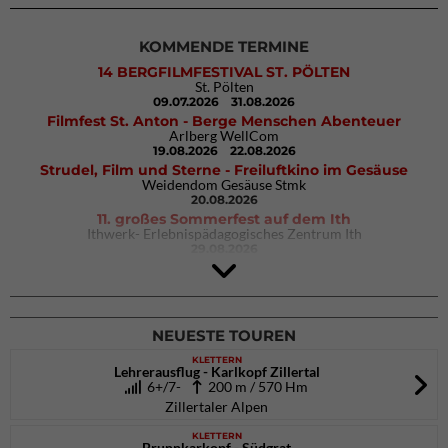
KOMMENDE TERMINE
14 BERGFILMFESTIVAL ST. PÖLTEN
St. Pölten
09.07.2026
31.08.2026
Filmfest St. Anton - Berge Menschen Abenteuer
Arlberg WellCom
19.08.2026
22.08.2026
Strudel, Film und Sterne - Freiluftkino im Gesäuse
Weidendom Gesäuse Stmk
20.08.2026
11. großes Sommerfest auf dem Ith
Ithwerk- Erlebnispädagogisches Zentrum Ith
29.08.2026
Rock Master Arco
Arco (IT)
02.10.2026
04.10.2026
NEUESTE TOUREN
KLETTERN
Lehrerausflug - Karlkopf Zillertal
6+/7-
200 m / 570 Hm
Zillertaler Alpen
KLETTERN
Brunnkarkopf - Südgrat