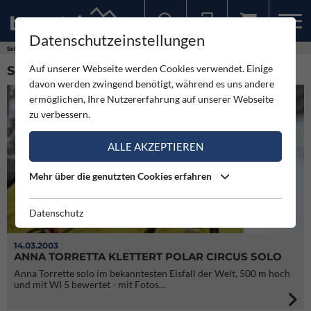
Datenschutzeinstellungen
Sollten Sie bereits ein Konto für unsere App haben, können Sie sich mit diesen Daten auch hier anmelden.
Schlagworte
Polar Circus
Auf unserer Webseite werden Cookies verwendet. Einige
SCHLAGWORT: POLAR CIRCUS (1)
davon werden zwingend benötigt, während es uns andere
ermöglichen, Ihre Nutzererfahrung auf unserer Webseite
zu verbessern.
ALLE AKZEPTIEREN
Mehr über die genutzten Cookies erfahren
Datenschutz
14.03.2003
ANNA TORRETTA KLETTERT POLAR CIRCUS SOLO
Anna Torrette solo im bekanntesten Eisfall der Welt, 500 m hoch
und mit WI 5 bewertet - mit Fotos…