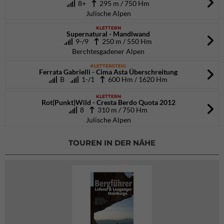
8+
295 m / 750 Hm
Julische Alpen
KLETTERN
Supernatural - Mandlwand
9-/9
250 m / 550 Hm
Berchtesgadener Alpen
KLETTERSTEIG
Ferrata Gabrielli - Cima Asta Überschreitung
B
1-/1
600 Hm / 1620 Hm
KLETTERN
Rot(Punkt)Wild - Cresta Berdo Quota 2012
8
310 m / 750 Hm
Julische Alpen
TOUREN IN DER NÄHE