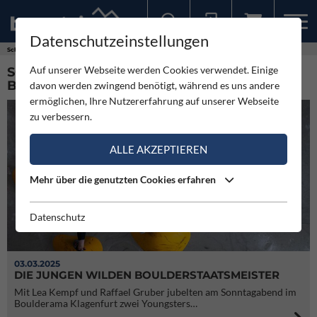
Datenschutzeinstellungen
Sollten Sie bereits ein Konto für unsere App haben, können Sie sich mit diesen Daten auch hier anmelden.
Schlagworte
Österreichische Boulderstaatsmeisterschaft
Auf unserer Webseite werden Cookies verwendet. Einige
SCHLAGWORT: ÖSTERREICHISCHE
BOULDERSTAATSMEISTERSCHAFT (2)
davon werden zwingend benötigt, während es uns andere
ermöglichen, Ihre Nutzererfahrung auf unserer Webseite
zu verbessern.
ALLE AKZEPTIEREN
Mehr über die genutzten Cookies erfahren
Datenschutz
03.03.2025
DIE JUNGEN WILDEN BOULDERSTAATSMEISTER
Mit Lea Kempf und Raffael Gruber jubelten am Sonntagabend im
Boulderama Klagenfurt zwei Youngsters…