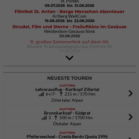
St. Pölten
09.07.2026
bis 31.08.2026
Filmfest St. Anton - Berge Menschen Abenteuer
Arlberg WellCom
19.08.2026
bis 22.08.2026
Strudel, Film und Sterne - Freiluftkino im Gesäuse
Weidendom Gesäuse Stmk
20.08.2026
11. großes Sommerfest auf dem Ith
Ithwerk- Erlebnispädagogisches Zentrum Ith
29.08.2026
4Blocs KIDS 2026
DAV Kletter- & Boulderzentrum München Süd (Thalkirchen)
26.09.2026
NEUESTE TOUREN
KLETTERN
Lehrerausflug - Karlkopf Zillertal
6+/7-
215 m / 570 Hm
Zillertaler Alpen
KLETTERN
Brunnkarkopf - Südgrat
3
500 m / 1700 Hm
Ötztaler Alpen
KLETTERN
Pfeilerwechsel - Cresta Berdo Quota 1996