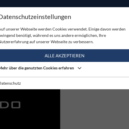
ODUKTE
TOUREN
SERVICE
SHOP
MAGAZINE
Datenschutzeinstellungen
Auf unserer Webseite werden Cookies verwendet. Einige davon werden
zwingend benötigt, während es uns andere ermöglichen, Ihre
(1)
Nutzererfahrung auf unserer Webseite zu verbessern.
ALLE AKZEPTIEREN
16.01.2012
Mehr über die genutzten Cookies erfahren
VIDEO: ENZO ODDO IN LA 
9A+
Der jünge Franzose wiederholt d
Datenschutz
Klassiker in Siurana....