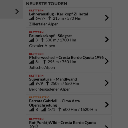
NEUESTE TOUREN
KLETTERN
Lehrerausflug - Karlkopf Zillertal
6+/7-
215 m / 570 Hm
Zillertaler Alpen
KLETTERN
Brunnkarkopf - Südgrat
3
500 m / 1700 Hm
Ötztaler Alpen
KLETTERN
Pfeilerwechsel - Cresta Berdo Quota 1996
8+
295 m / 750 Hm
Julische Alpen
KLETTERN
Supernatural - Mandlwand
9-/9
250 m / 550 Hm
Berchtesgadener Alpen
KLETTERSTEIG
Ferrata Gabrielli - Cima Asta
Überschreitung
B
1-/1
600 Hm / 1620 Hm
KLETTERN
Rot(Punkt)Wild - Cresta Berdo Quota
2012