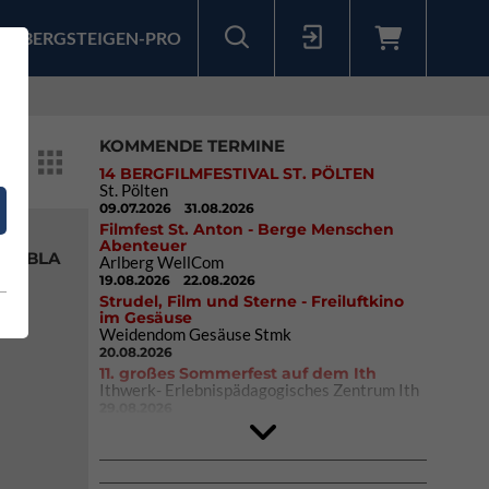
BERGSTEIGEN-PRO
Sollten Sie bereits ein Konto für unsere App haben, können Sie sich mit diesen Daten auch hier anmelden.
KOMMENDE TERMINE
14 BERGFILMFESTIVAL ST. PÖLTEN
St. Pölten
09.07.2026
31.08.2026
Filmfest St. Anton - Berge Menschen
Abenteuer
RAMBLA
Arlberg WellCom
19.08.2026
22.08.2026
Strudel, Film und Sterne - Freiluftkino
en
im Gesäuse
Weidendom Gesäuse Stmk
20.08.2026
11. großes Sommerfest auf dem Ith
Ithwerk- Erlebnispädagogisches Zentrum Ith
29.08.2026
4Blocs KIDS 2026
DAV Kletter- & Boulderzentrum München
Süd (Thalkirchen)
26.09.2026