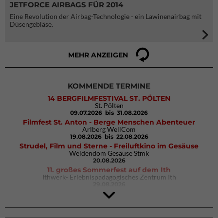
JETFORCE AIRBAGS FÜR 2014
Eine Revolution der Airbag-Technologie - ein Lawinenairbag mit
Düsengebläse.
MEHR ANZEIGEN
KOMMENDE TERMINE
14 BERGFILMFESTIVAL ST. PÖLTEN
St. Pölten
09.07.2026
bis 31.08.2026
Filmfest St. Anton - Berge Menschen Abenteuer
Arlberg WellCom
19.08.2026
bis 22.08.2026
Strudel, Film und Sterne - Freiluftkino im Gesäuse
Weidendom Gesäuse Stmk
20.08.2026
11. großes Sommerfest auf dem Ith
Ithwerk- Erlebnispädagogisches Zentrum Ith
29.08.2026
4Blocs KIDS 2026
DAV Kletter- & Boulderzentrum München Süd (Thalkirchen)
26.09.2026