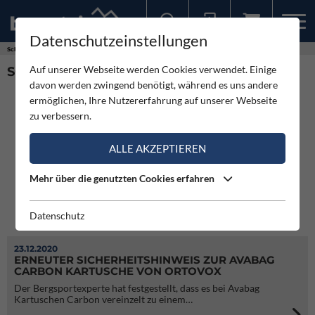
Datenschutzeinstellungen
Sollten Sie bereits ein Konto für unsere App haben, können Sie sich mit diesen Daten auch hier anmelden.
Schlagworte
ABS
Auf unserer Webseite werden Cookies verwendet. Einige
SCHLAGWORT: ABS (14)
davon werden zwingend benötigt, während es uns andere
ermöglichen, Ihre Nutzererfahrung auf unserer Webseite
zu verbessern.
ALLE AKZEPTIEREN
Mehr über die genutzten Cookies erfahren
Datenschutz
23.12.2020
ERNEUTER SICHERHEITSHINWEIS ZUR AVABAG
CARBON KARTUSCHE VON ORTOVOX
Der Bergsportexperte hat festgestellt, dass es bei Avabag
Kartuschen Carbon vereinzelt zu einem…