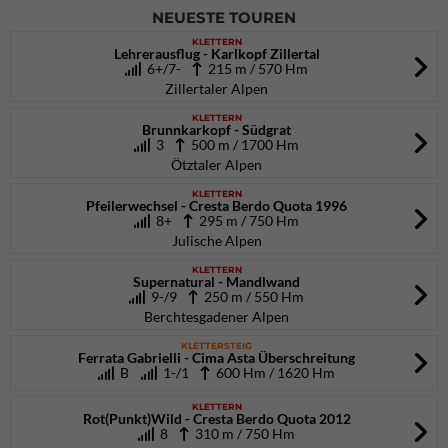
NEUESTE TOUREN
KLETTERN
Lehrerausflug - Karlkopf Zillertal
6+/7-
215 m / 570 Hm
Zillertaler Alpen
KLETTERN
Brunnkarkopf - Südgrat
3
500 m / 1700 Hm
Ötztaler Alpen
KLETTERN
Pfeilerwechsel - Cresta Berdo Quota 1996
8+
295 m / 750 Hm
Julische Alpen
KLETTERN
Supernatural - Mandlwand
9-/9
250 m / 550 Hm
Berchtesgadener Alpen
KLETTERSTEIG
Ferrata Gabrielli - Cima Asta Überschreitung
B
1-/1
600 Hm / 1620 Hm
KLETTERN
Rot(Punkt)Wild - Cresta Berdo Quota 2012
8
310 m / 750 Hm