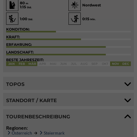
80
m
Nordwest
1:15
Std.
1:00
0:15
Std.
Min.
KONDITION:
KRAFT:
ERFAHRUNG:
LANDSCHAFT:
BESTE JAHRESZEIT:
JAN
FEB
MÄR
APR
MAI
JUN
JUL
AUG
SEP
OKT
NOV
DEC
TOPOS
STANDORT / KARTE
TOURENBESCHREIBUNG
Regionen:
Österreich
Steiermark