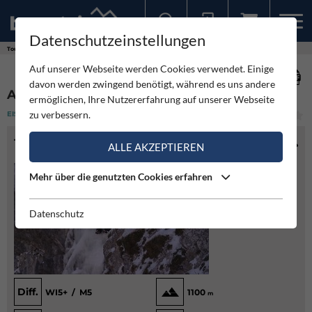
Datenschutzeinstellungen
Sollten Sie bereits ein Konto für unsere App haben, können Sie sich mit diesen Daten auch hier anmelden.
Touren
Eisklettern
A-Vitamin - Altenberg
Auf unserer Webseite werden Cookies verwendet. Einige
davon werden zwingend benötigt, während es uns andere
A-VITAMIN - ALTENBERG
ermöglichen, Ihre Nutzererfahrung auf unserer Webseite
zu verbessern.
EISKLETTERN
(1)
MITTEL
TOURENINFO
ALLE AKZEPTIEREN
Mehr über die genutzten Cookies erfahren
Datenschutz
Diff.
WI5+ / M5
1100
m