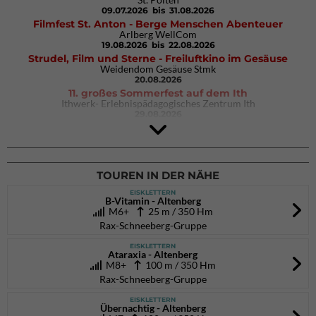
09.07.2026
bis 31.08.2026
Filmfest St. Anton - Berge Menschen Abenteuer
Arlberg WellCom
19.08.2026
bis 22.08.2026
Strudel, Film und Sterne - Freiluftkino im Gesäuse
Weidendom Gesäuse Stmk
20.08.2026
11. großes Sommerfest auf dem Ith
Ithwerk- Erlebnispädagogisches Zentrum Ith
29.08.2026
4Blocs KIDS 2026
DAV Kletter- & Boulderzentrum München Süd (Thalkirchen)
26.09.2026
TOUREN IN DER NÄHE
EISKLETTERN
B-Vitamin - Altenberg
M6+
25 m / 350 Hm
Rax-Schneeberg-Gruppe
EISKLETTERN
Ataraxia - Altenberg
M8+
100 m / 350 Hm
Rax-Schneeberg-Gruppe
EISKLETTERN
Übernachtig - Altenberg