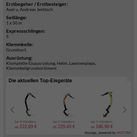
Erstbegeher / Erstbesteiger:
Axel u. Andreas Jentzsch
Seillänge:
1 x 50 m
Expressschlingen:
5
Klemmkeile:
Grundsort.
Ausrüstung:
Klomplette Eisausrüstung, Helm, Lawinenpieps,
Klemmkeilgrundsortiment
i
Die aktuellen Top-Eisgeräte
bei 6 Händlern
bei 2 Händlern
bei 4 Händlern
bei 2
222,69 €
229,49 €
186,90 €
5
ab
ab
ab
ab
Anzeige, powered by
OUT
TRA