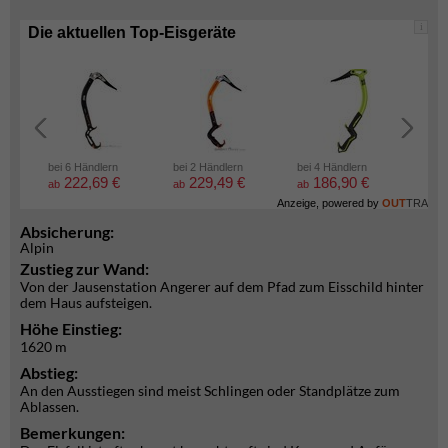
i
Die aktuellen Top-Eisgeräte
bei 6 Händlern
bei 2 Händlern
bei 4 Händlern
bei 2
222,69 €
229,49 €
186,90 €
5
ab
ab
ab
ab
Anzeige, powered by
OUT
TRA
Absicherung:
Alpin
Zustieg zur Wand:
Von der Jausenstation Angerer auf dem Pfad zum Eisschild hinter
dem Haus aufsteigen.
Höhe Einstieg:
1620 m
Abstieg:
An den Ausstiegen sind meist Schlingen oder Standplätze zum
Ablassen.
Bemerkungen: