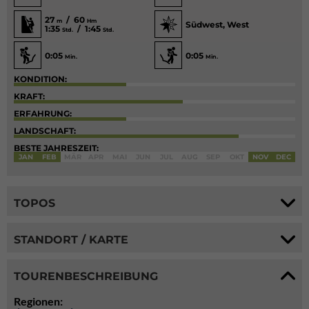
27
/ 60
m
Hm
Südwest, West
1:35
/ 1:45
Std.
Std.
0:05
0:05
Min.
Min.
KONDITION:
KRAFT:
ERFAHRUNG:
LANDSCHAFT:
BESTE JAHRESZEIT:
JAN
FEB
MÄR
APR
MAI
JUN
JUL
AUG
SEP
OKT
NOV
DEC
TOPOS
STANDORT / KARTE
TOURENBESCHREIBUNG
Regionen: