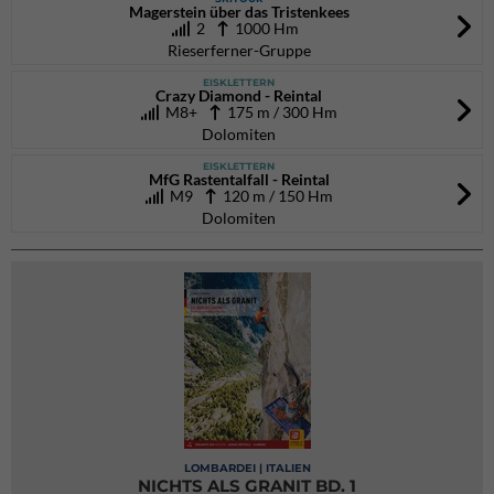
Magerstein über das Tristenkees
2
1000 Hm
Rieserferner-Gruppe
EISKLETTERN
Crazy Diamond - Reintal
M8+
175 m / 300 Hm
Dolomiten
EISKLETTERN
MfG Rastentalfall - Reintal
M9
120 m / 150 Hm
Dolomiten
LOMBARDEI | ITALIEN
NICHTS ALS GRANIT BD. 1