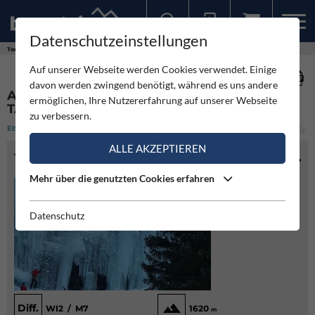
Datenschutzeinstellungen
Sollten Sie bereits ein Konto für unsere App haben, können Sie sich mit diesen Daten auch hier anmelden.
Touren
Eisklettern
Angerer Eisklettergarten - Reintal / Taufers
Auf unserer Webseite werden Cookies verwendet. Einige
davon werden zwingend benötigt, während es uns andere
ANGERER EISKLETTERGARTEN - REINTAL /
ermöglichen, Ihre Nutzererfahrung auf unserer Webseite
TAUFERS
zu verbessern.
EISKLETTERN
(1)
LEICHT
ALLE AKZEPTIEREN
TOURENINFO
Mehr über die genutzten Cookies erfahren
Datenschutz
Diff.
WI2 / M7
1620
m