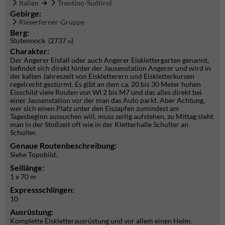
Italien
Trentino-Südtirol
Gebirge:
Rieserferner-Gruppe
Berg:
Stutennock (2737
)
m
Charakter:
Der Angerer Eisfall oder auch Angerer Eisklettergarten genannt,
befindet sich direkt hinter der Jausenstation Angerer und wird in
der kalten Jahreszeit von Eiskletterern und Eiskletterkursen
regelrecht gestürmt. Es gibt an dem ca. 20 bis 30 Meter hohen
Eisschild viele Routen von WI 2 bis M7 und das alles direkt bei
einer Jausenstation vor der man das Auto parkt. Aber Achtung,
wer sich einen Platz unter den Eiszapfen zumindest am
Tagesbeginn aussuchen will, muss zeitig aufstehen, zu Mittag steht
man in der Stoßzeit oft wie in der Kletterhalle Schulter an
Schulter.
Genaue Routenbeschreibung:
Siehe Topobild.
Seillänge:
1 x 70 m
Expressschlingen:
10
Ausrüstung:
Komplette Eiskletterausrüstung und vor allem einen Helm.