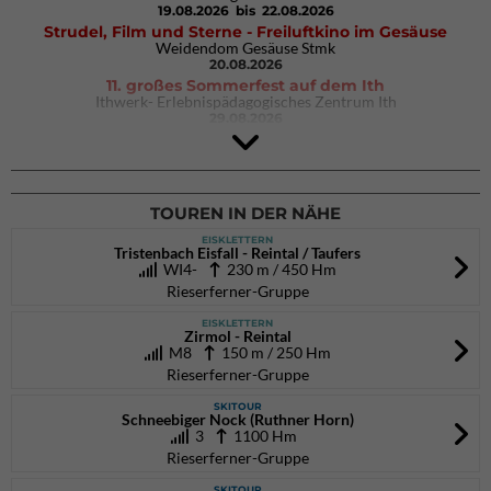
19.08.2026
bis 22.08.2026
Strudel, Film und Sterne - Freiluftkino im Gesäuse
Weidendom Gesäuse Stmk
20.08.2026
11. großes Sommerfest auf dem Ith
Ithwerk- Erlebnispädagogisches Zentrum Ith
29.08.2026
4Blocs KIDS 2026
DAV Kletter- & Boulderzentrum München Süd (Thalkirchen)
26.09.2026
TOUREN IN DER NÄHE
EISKLETTERN
Tristenbach Eisfall - Reintal / Taufers
WI4-
230 m / 450 Hm
Rieserferner-Gruppe
EISKLETTERN
Zirmol - Reintal
M8
150 m / 250 Hm
Rieserferner-Gruppe
SKITOUR
Schneebiger Nock (Ruthner Horn)
3
1100 Hm
Rieserferner-Gruppe
SKITOUR