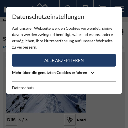
Datenschutzeinstellungen
Sollten Sie bereits ein Konto für unsere App haben, können Sie sich mit diesen Daten auch hier anmelden.
Touren
Skitour
Schneebiger Nock (Ruthner Horn)
Auf unserer Webseite werden Cookies verwendet. Einige
davon werden zwingend benötigt, während es uns andere
SCHNEEBIGER NOCK (RUTHNER HORN)
ermöglichen, Ihre Nutzererfahrung auf unserer Webseite
zu verbessern.
SKITOUR
(1)
MITTEL
TOURENINFO
ALLE AKZEPTIEREN
Mehr über die genutzten Cookies erfahren
Datenschutz
Diff.
3 / 3
Nord