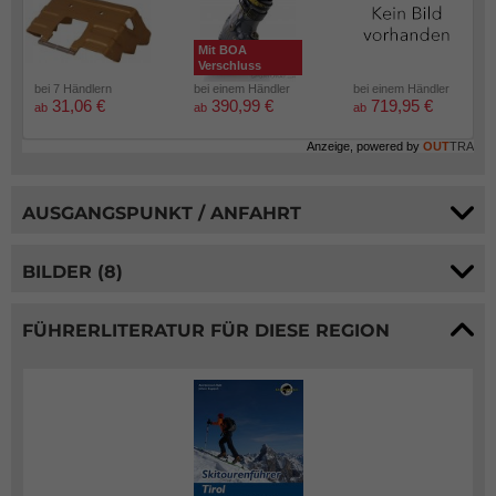
Mit BOA
Verschluss
bei 7 Händlern
bei einem Händler
bei einem Händler
31,06 €
390,99 €
719,95 €
ab
ab
ab
Anzeige, powered by
OUT
TRA
AUSGANGSPUNKT / ANFAHRT
BILDER (8)
FÜHRERLITERATUR FÜR DIESE REGION