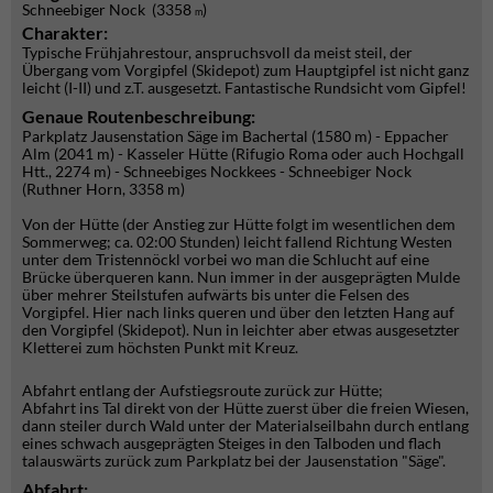
Schneebiger Nock (3358
)
m
Charakter:
Typische Frühjahrestour, anspruchsvoll da meist steil, der
Übergang vom Vorgipfel (Skidepot) zum Hauptgipfel ist nicht ganz
leicht (I-II) und z.T. ausgesetzt. Fantastische Rundsicht vom Gipfel!
Genaue Routenbeschreibung:
Parkplatz Jausenstation Säge im Bachertal (1580 m) - Eppacher
Alm (2041 m) - Kasseler Hütte (Rifugio Roma oder auch Hochgall
Htt., 2274 m) - Schneebiges Nockkees - Schneebiger Nock
(Ruthner Horn, 3358 m)
Von der Hütte (der Anstieg zur Hütte folgt im wesentlichen dem
Sommerweg; ca. 02:00 Stunden) leicht fallend Richtung Westen
unter dem Tristennöckl vorbei wo man die Schlucht auf eine
Brücke überqueren kann. Nun immer in der ausgeprägten Mulde
über mehrer Steilstufen aufwärts bis unter die Felsen des
Vorgipfel. Hier nach links queren und über den letzten Hang auf
den Vorgipfel (Skidepot). Nun in leichter aber etwas ausgesetzter
Kletterei zum höchsten Punkt mit Kreuz.
Abfahrt entlang der Aufstiegsroute zurück zur Hütte;
Abfahrt ins Tal direkt von der Hütte zuerst über die freien Wiesen,
dann steiler durch Wald unter der Materialseilbahn durch entlang
eines schwach ausgeprägten Steiges in den Talboden und flach
talauswärts zurück zum Parkplatz bei der Jausenstation "Säge".
Abfahrt: