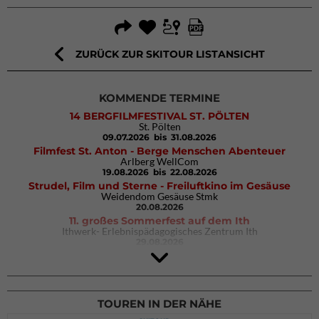
ZURÜCK ZUR SKITOUR LISTANSICHT
KOMMENDE TERMINE
14 BERGFILMFESTIVAL ST. PÖLTEN
St. Pölten
09.07.2026
bis 31.08.2026
Filmfest St. Anton - Berge Menschen Abenteuer
Arlberg WellCom
19.08.2026
bis 22.08.2026
Strudel, Film und Sterne - Freiluftkino im Gesäuse
Weidendom Gesäuse Stmk
20.08.2026
11. großes Sommerfest auf dem Ith
Ithwerk- Erlebnispädagogisches Zentrum Ith
29.08.2026
4Blocs KIDS 2026
DAV Kletter- & Boulderzentrum München Süd (Thalkirchen)
26.09.2026
TOUREN IN DER NÄHE