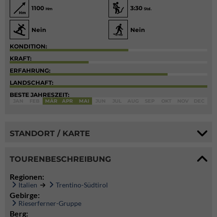
1100
3:30
Hm
Std.
Nein
Nein
KONDITION:
KRAFT:
ERFAHRUNG:
LANDSCHAFT:
BESTE JAHRESZEIT:
JAN
FEB
MÄR
APR
MAI
JUN
JUL
AUG
SEP
OKT
NOV
DEC
STANDORT / KARTE
TOURENBESCHREIBUNG
Regionen:
Italien
Trentino-Südtirol
Gebirge:
Rieserferner-Gruppe
Berg: