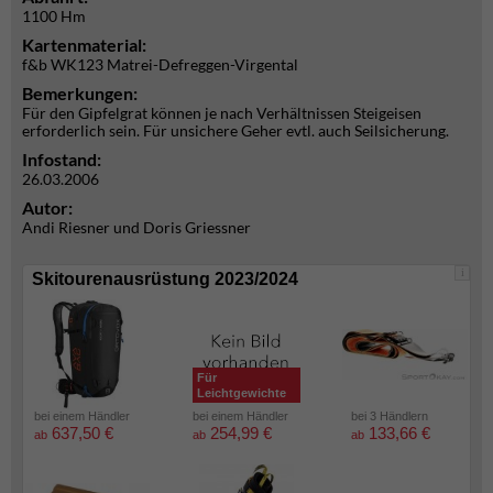
1100 Hm
Kartenmaterial:
f&b WK123 Matrei-Defreggen-Virgental
Bemerkungen:
Für den Gipfelgrat können je nach Verhältnissen Steigeisen
erforderlich sein. Für unsichere Geher evtl. auch Seilsicherung.
Infostand:
26.03.2006
Autor:
Andi Riesner und Doris Griessner
i
Skitourenausrüstung 2023/2024
Für
Leichtgewichte
bei einem Händler
bei einem Händler
bei 3 Händlern
637,50 €
254,99 €
133,66 €
ab
ab
ab