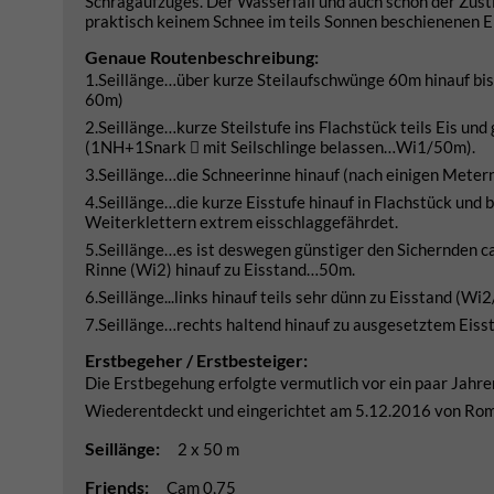
Schrägaufzuges. Der Wasserfall und auch schon der Zusti
praktisch keinem Schnee im teils Sonnen beschienenen Ei
Genaue Routenbeschreibung:
1.Seillänge…über kurze Steilaufschwünge 60m hinauf bis 
60m)
2.Seillänge…kurze Steilstufe ins Flachstück teils Eis und
(1NH+1Snark  mit Seilschlinge belassen…Wi1/50m).
3.Seillänge…die Schneerinne hinauf (nach einigen Metern
4.Seillänge…die kurze Eisstufe hinauf in Flachstück und 
Weiterklettern extrem eisschlaggefährdet.
5.Seillänge…es ist deswegen günstiger den Sichernden c
Rinne (Wi2) hinauf zu Eisstand…50m.
6.Seillänge...links hinauf teils sehr dünn zu Eisstand (W
7.Seillänge…rechts haltend hinauf zu ausgesetztem Eiss
Erstbegeher / Erstbesteiger:
Die Erstbegehung erfolgte vermutlich vor ein paar Jahren
Wiederentdeckt und eingerichtet am 5.12.2016 von Rom
Seillänge:
2 x 50 m
Friends:
Cam 0,75