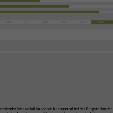
JUN
JUL
AUG
SEP
OKT
NOV
tehender Wasserfall im oberen Kaprunertal bei der Bergstation des