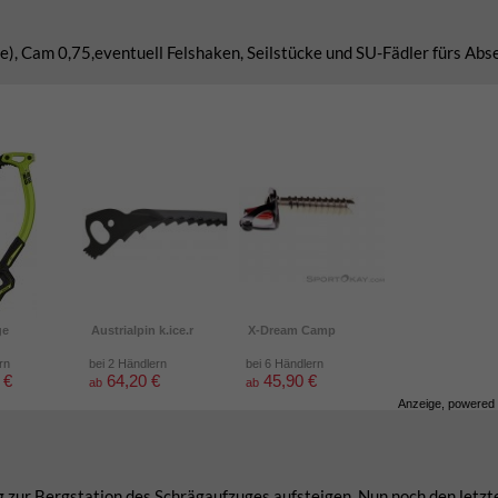
), Cam 0,75,eventuell Felshaken, Seilstücke und SU-Fädler fürs Abs
ge
Austrialpin k.ice.r
X-Dream Camp
rn
bei 2 Händlern
bei 6 Händlern
 €
64,20 €
45,90 €
ab
ab
Anzeige, powered
zur Bergstation des Schrägaufzuges aufsteigen. Nun noch den letzte