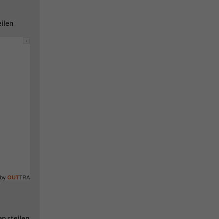
eilen
i
 by
OUT
TRA
n steilen