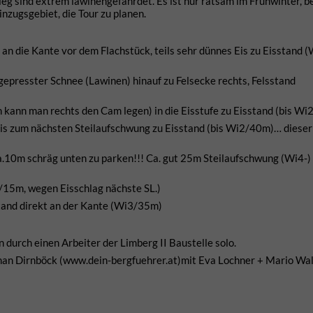
eg sind extrem lawinengefährdet. Es ist nur ratsam im Frühwinter, b
nzugsgebiet, die Tour zu planen.
an die Kante vor dem Flachstück, teils sehr dünnes Eis zu Eisstand (
 gepresster Schnee (Lawinen) hinauf zu Felsecke rechts, Felsstand
 kann man rechts den Cam legen) in die Eisstufe zu Eisstand (bis Wi
bis zum nächsten Steilaufschwung zu Eisstand (bis Wi2/40m)… dieser 
a.10m schräg unten zu parken!!! Ca. gut 25m Steilaufschwung (Wi4-)
i2/15m, wegen Eisschlag nächste SL.)
tand direkt an der Kante (Wi3/35m)
 durch einen Arbeiter der Limberg II Baustelle solo.
an Dirnböck (www.dein-bergfuehrer.at)mit Eva Lochner + Mario Wal