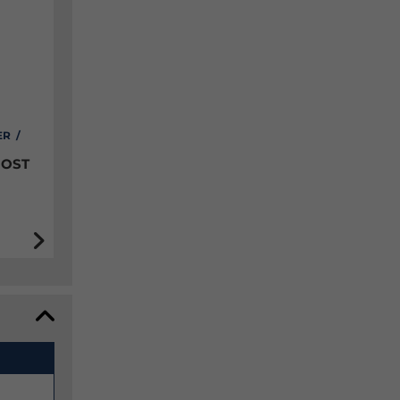
ER /
 OST