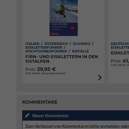
ITALIEN / ÖSTERREICH / SCHWEIZ /
DEUTSCH
EISKLETTERFÜHRER /
EISKLETT
HOCHTOURENFÜHRER / EISFÄLLE
EISKLE
FIRN- UND EISKLETTERN IN DEN
41
Preis:
OSTALPEN
(inkl. MwSt., 
29,95 €
Preis:
(inkl. MwSt., Versandkostenfrei)
KOMMENTARE
Neuer Kommentar
Zum Verfassen von Kommentaren bitte
anmelden
ode