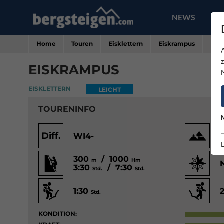
NEWS
PR
Home
Touren
Eisklettern
Eiskrampus
EISKRAMPUS
EISKLETTERN
LEICHT
TOURENINFO
Diff.
WI4-
300
/ 1000
m
Hm
3:30
/ 7:30
Std.
Std.
1:30
Std.
KONDITION: