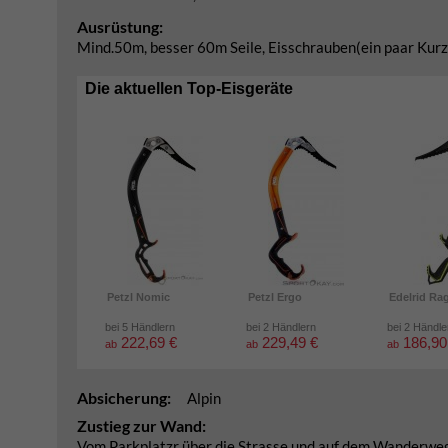
Ausrüstung:
Mind.50m, besser 60m Seile, Eisschrauben(ein paar Kurze
Die aktuellen Top-Eisgeräte
Petzl Nomic
Petzl Ergo
Edelrid Ra
bei 5 Händlern
bei 2 Händlern
bei 2 Händle
222,69 €
229,49 €
186,90
ab
ab
ab
Absicherung:
Alpin
Zustieg zur Wand:
Vom Parkplatzr über die Strasse und auf dem Wanderweg 