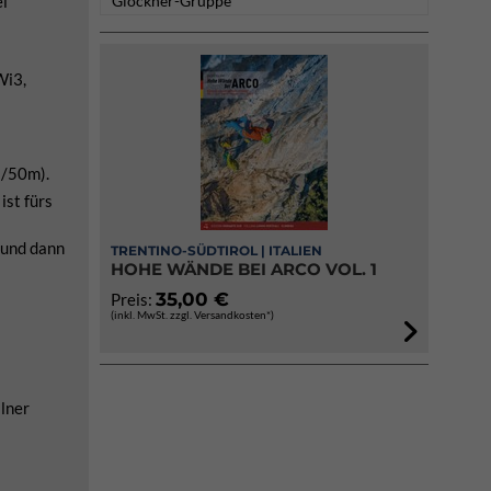
ei
Glockner-Gruppe
Wi3,
2/50m).
ist fürs
 und dann
TRENTINO-SÜDTIROL | ITALIEN
HOHE WÄNDE BEI ARCO VOL. 1
35,00 €
Preis:
(inkl. MwSt. zzgl. Versandkosten*)
lner