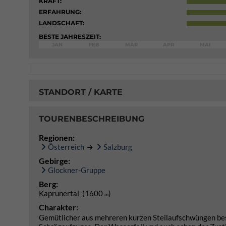
KRAFT:
ERFAHRUNG:
LANDSCHAFT:
BESTE JAHRESZEIT:
JAN
FEB
MÄR
APR
MAI
STANDORT / KARTE
TOURENBESCHREIBUNG
Regionen:
Österreich
Salzburg
Gebirge:
Glockner-Gruppe
Berg:
Kaprunertal (1600
)
m
Charakter:
Gemütlicher aus mehreren kurzen Steilaufschwüngen bes