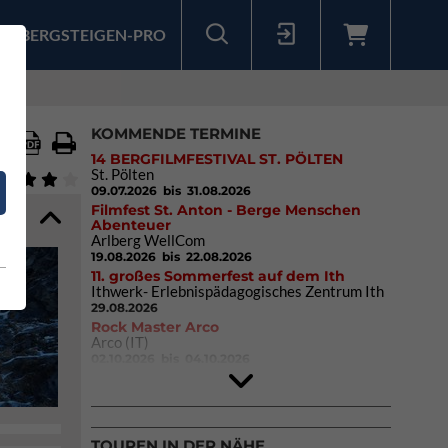
BERGSTEIGEN-PRO
Sollten Sie bereits ein Konto für unsere App haben, können Sie sich mit diesen Daten auch hier anmelden.
KOMMENDE TERMINE
14 BERGFILMFESTIVAL ST. PÖLTEN
St. Pölten
09.07.2026
bis 31.08.2026
Filmfest St. Anton - Berge Menschen
Abenteuer
Arlberg WellCom
19.08.2026
bis 22.08.2026
11. großes Sommerfest auf dem Ith
Ithwerk- Erlebnispädagogisches Zentrum Ith
29.08.2026
Rock Master Arco
Arco (IT)
02.10.2026
bis 04.10.2026
9. Eiskletter Festival Osttirol
Eisparkt Osttirol
08.01.2027
bis 10.01.2027
TOUREN IN DER NÄHE