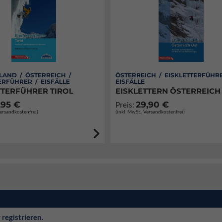
LAND / ÖSTERREICH /
ÖSTERREICH / EISKLETTERFÜHR
ERFÜHRER / EISFÄLLE
EISFÄLLE
TTERFÜHRER TIROL
EISKLETTERN ÖSTERREICH
,95 €
29,90 €
Preis:
Versandkostenfrei)
(inkl. MwSt., Versandkostenfrei)
r
registrieren
.