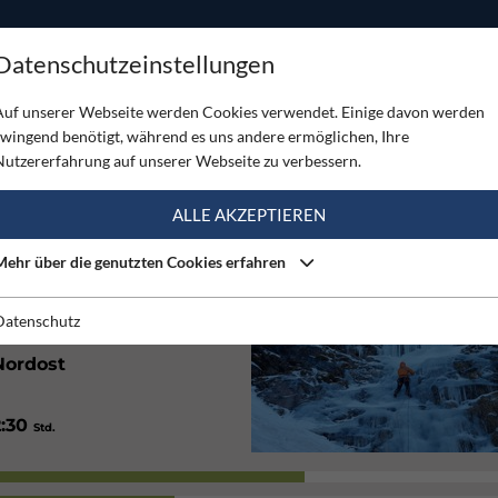
ODUKTE
TOUREN
SERVICE
SHOP
MAGAZINE
Datenschutzeinstellungen
Auf unserer Webseite werden Cookies verwendet. Einige davon werden
zwingend benötigt, während es uns andere ermöglichen, Ihre
Nutzererfahrung auf unserer Webseite zu verbessern.
(1)
ALLE AKZEPTIEREN
Mehr über die genutzten Cookies erfahren
1750
m
Datenschutz
Nordost
2:30
Std.