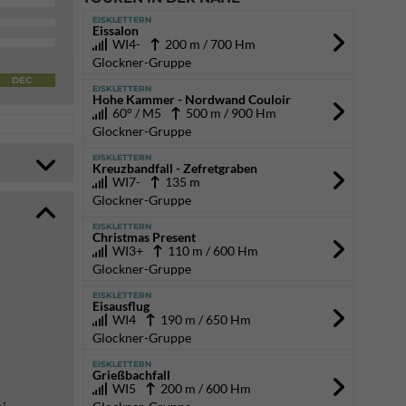
EISKLETTERN
Eissalon
WI4-
200 m / 700 Hm
Glockner-Gruppe
DEC
EISKLETTERN
Hohe Kammer - Nordwand Couloir
60° / M5
500 m / 900 Hm
Glockner-Gruppe
EISKLETTERN
Kreuzbandfall - Zefretgraben
WI7-
135 m
Glockner-Gruppe
EISKLETTERN
Christmas Present
WI3+
110 m / 600 Hm
Glockner-Gruppe
EISKLETTERN
Eisausflug
WI4
190 m / 650 Hm
Glockner-Gruppe
EISKLETTERN
Grießbachfall
WI5
200 m / 600 Hm