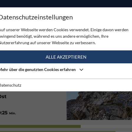
ODUKTE
TOUREN
SERVICE
SHOP
MAGAZINE
Datenschutzeinstellungen
rn Nord
Auf unserer Webseite werden Cookies verwendet. Einige davon werden
zwingend benötigt, während es uns andere ermöglichen, Ihre
NORD
Nutzererfahrung auf unserer Webseite zu verbessern.
(1)
ALLE AKZEPTIEREN
Mehr über die genutzten Cookies erfahren
1600
m
Datenschutz
Ost
0:25
Min.