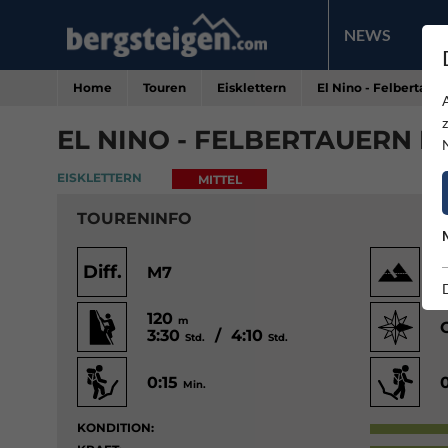
NEWS
PR
Home
Touren
Eisklettern
El Nino - Felbertaue
EL NINO - FELBERTAUERN 
EISKLETTERN
MITTEL
TOURENINFO
Diff.
M7
120
m
3:30
/ 4:10
Std.
Std.
0:15
Min.
KONDITION: