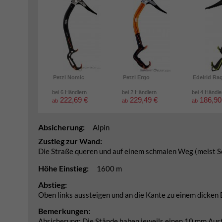
Petzl Nomic
Petzl Ergo
Edelrid Ra
bei 6 Händlern
bei 2 Händlern
bei 4 Händle
222,69 €
229,49 €
186,90
ab
ab
ab
Absicherung:
Alpin
Zustieg zur Wand:
Die Straße queren und auf einem schmalen Weg (meist Schn
Höhe Einstieg:
1600 m
Abstieg:
Oben links aussteigen und an die Kante zu einem dicken Ba
Bemerkungen:
Absicherung: Die Stände haben jeweils einen 10 mm Austr