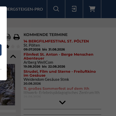
BERGSTEIGEN-PRO
Sollten Sie bereits ein Konto für unsere App haben, können Sie sich mit diesen Daten auch hier anmelden.
KOMMENDE TERMINE
14 BERGFILMFESTIVAL ST. PÖLTEN
St. Pölten
09.07.2026
bis 31.08.2026
Filmfest St. Anton - Berge Menschen
Abenteuer
Arlberg WellCom
19.08.2026
bis 22.08.2026
Strudel, Film und Sterne - Freiluftkino
im Gesäuse
Weidendom Gesäuse Stmk
20.08.2026
11. großes Sommerfest auf dem Ith
Ithwerk- Erlebnispädagogisches Zentrum Ith
29.08.2026
4Blocs KIDS 2026
DAV Kletter- & Boulderzentrum München
Süd (Thalkirchen)
26.09.2026