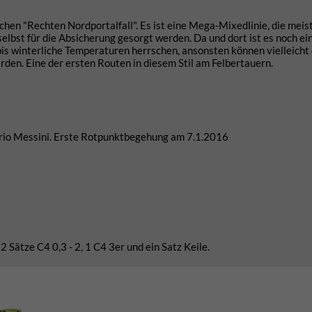
hen "Rechten Nordportalfall". Es ist eine Mega-Mixedlinie, die meist
elbst für die Absicherung gesorgt werden. Da und dort ist es noch ei
 bis winterliche Temperaturen herrschen, ansonsten können vielleicht
rden. Eine der ersten Routen in diesem Stil am Felbertauern.
orio Messini. Erste Rotpunktbegehung am 7.1.2016
 Sätze C4 0,3 - 2, 1 C4 3er und ein Satz Keile.