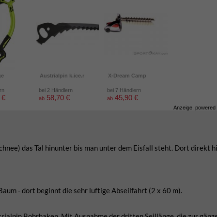
ge
Austrialpin k.ice.r
X-Dream Camp
rn
bei 2 Händlern
bei 7 Händlern
 €
58,70 €
45,90 €
ab
ab
Anzeige, powered
ee) das Tal hinunter bis man unter dem Eisfall steht. Dort direkt hi
um - dort beginnt die sehr luftige Abseilfahrt (2 x 60 m).
ialpin Bohrhaken. Mit Ausnahme der dritten Seillänge, die zur gänz