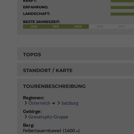
KRAFT:
ERFAHRUNG:
LANDSCHAFT:
BESTE JAHRESZEIT:
JAN
FEB
MÄR
APR
MAI
TOPOS
STANDORT / KARTE
TOURENBESCHREIBUNG
Regionen:
Österreich
Salzburg
Gebirge:
Granatspitz-Gruppe
Berg:
Felbertauerntunnel (1600
)
m