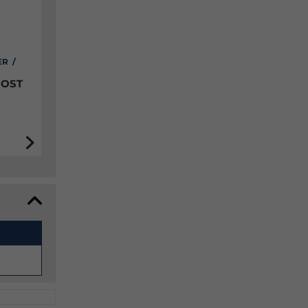
ER /
 OST