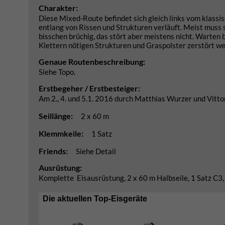
Charakter:
Diese Mixed-Route befindet sich gleich links vom klassisc
entlang von Rissen und Strukturen verläuft. Meist muss s
bisschen brüchig, das stört aber meistens nicht. Warten
Klettern nötigen Strukturen und Graspolster zerstört we
Genaue Routenbeschreibung:
Siehe Topo.
Erstbegeher / Erstbesteiger:
Am 2., 4. und 5.1. 2016 durch Matthias Wurzer und Vitt
Seillänge:
2 x 60 m
Klemmkeile:
1 Satz
Friends:
Siehe Detail
Ausrüstung:
Komplette Eisausrüstung, 2 x 60 m Halbseile, 1 Satz C3, 2
Die aktuellen Top-Eisgeräte