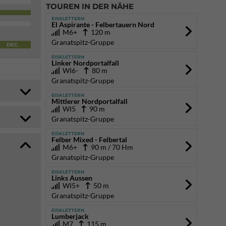
TOUREN IN DER NÄHE
EISKLETTERN
El Aspirante - Felbertauern Nord
M6+
120 m
Granatspitz-Gruppe
DEC
EISKLETTERN
Linker Nordportalfall
WI6-
80 m
Granatspitz-Gruppe
EISKLETTERN
Mittlerer Nordportalfall
WI5
90 m
Granatspitz-Gruppe
EISKLETTERN
Felber Mixed - Felbertal
M6+
90 m / 70 Hm
Granatspitz-Gruppe
EISKLETTERN
Links Aussen
WI5+
50 m
Granatspitz-Gruppe
EISKLETTERN
Lumberjack
M7
115 m