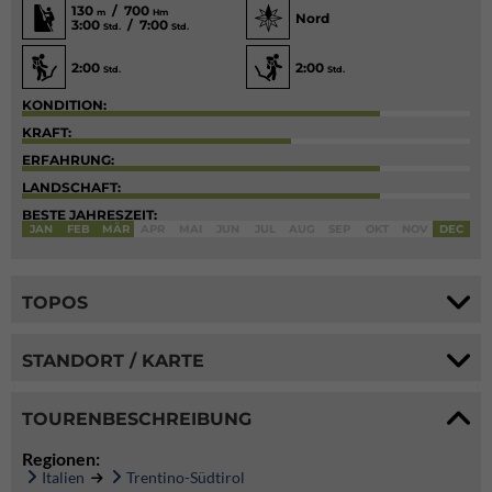
130
/ 700
m
Hm
Nord
3:00
/ 7:00
Std.
Std.
2:00
2:00
Std.
Std.
KONDITION:
KRAFT:
ERFAHRUNG:
LANDSCHAFT:
BESTE JAHRESZEIT:
JAN
FEB
MÄR
APR
MAI
JUN
JUL
AUG
SEP
OKT
NOV
DEC
TOPOS
STANDORT / KARTE
TOURENBESCHREIBUNG
Regionen:
Italien
Trentino-Südtirol