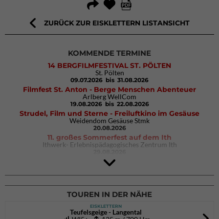
ZURÜCK ZUR EISKLETTERN LISTANSICHT
KOMMENDE TERMINE
14 BERGFILMFESTIVAL ST. PÖLTEN
St. Pölten
09.07.2026
bis 31.08.2026
Filmfest St. Anton - Berge Menschen Abenteuer
Arlberg WellCom
19.08.2026
bis 22.08.2026
Strudel, Film und Sterne - Freiluftkino im Gesäuse
Weidendom Gesäuse Stmk
20.08.2026
11. großes Sommerfest auf dem Ith
Ithwerk- Erlebnispädagogisches Zentrum Ith
29.08.2026
4Blocs KIDS 2026
DAV Kletter- & Boulderzentrum München Süd (Thalkirchen)
26.09.2026
TOUREN IN DER NÄHE
EISKLETTERN
Teufelsgeige - Langental