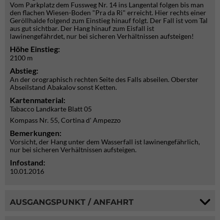
Vom Parkplatz dem Fussweg Nr. 14 ins Langental folgen bis man
den flachen Wiesen-Boden "Pra da Ri" erreicht. Hier rechts einer
Geröllhalde folgend zum Einstieg hinauf folgt. Der Fall ist vom Tal
aus gut sichtbar. Der Hang hinauf zum Eisfall ist
lawinengefährdet, nur bei sicheren Verhältnissen aufsteigen!
Höhe Einstieg:
2100 m
Abstieg:
An der orographisch rechten Seite des Falls abseilen. Oberster
Abseilstand Abakalov sonst Ketten.
Kartenmaterial:
Tabacco Landkarte Blatt 05
Kompass Nr. 55, Cortina d' Ampezzo
Bemerkungen:
Vorsicht, der Hang unter dem Wasserfall ist lawinengefährlich,
nur bei sicheren Verhältnissen aufsteigen.
Infostand:
10.01.2016
AUSGANGSPUNKT / ANFAHRT