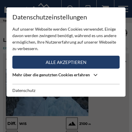
Datenschutzeinstellungen
Sollten Sie bereits ein Konto für unsere App haben, können Sie sich mit diesen Daten auch hier anmelden.
Touren
Eisklettern
La Piovra - Langental
Auf unserer Webseite werden Cookies verwendet. Einige
davon werden zwingend benötigt, während es uns andere
LA PIOVRA - LANGENTAL
ermöglichen, Ihre Nutzererfahrung auf unserer Webseite
zu verbessern.
EISKLETTERN
(1)
MITTEL
TOURENINFO
ALLE AKZEPTIEREN
Mehr über die genutzten Cookies erfahren
Datenschutz
Diff.
WI5
2100
m