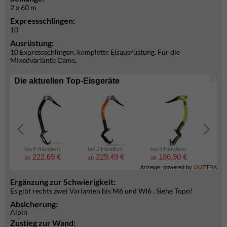
2 x 60 m
Expressschlingen:
10
Ausrüstung:
10 Expressschlingen, komplette Eisausrüstung. Für die
Mixedvariante Cams.
i
Die aktuellen Top-Eisgeräte
bei 6 Händlern
bei 2 Händlern
bei 4 Händlern
bei 2
222,69 €
229,49 €
186,90 €
5
ab
ab
ab
ab
Anzeige, powered by
OUT
TRA
Ergänzung zur Schwierigkeit:
Es gibt rechts zwei Varianten bis M6 und WI6 . Siehe Topo!
Absicherung:
Alpin
Zustieg zur Wand: