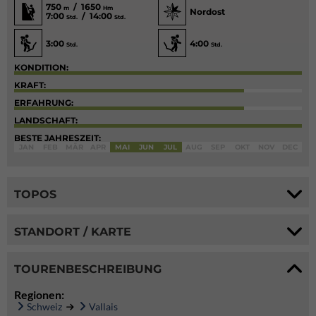
750
/ 1650
m
Hm
Nordost
7:00
/ 14:00
Std.
Std.
3:00
4:00
Std.
Std.
KONDITION:
KRAFT:
ERFAHRUNG:
LANDSCHAFT:
BESTE JAHRESZEIT:
JAN
FEB
MÄR
APR
MAI
JUN
JUL
AUG
SEP
OKT
NOV
DEC
TOPOS
STANDORT / KARTE
TOURENBESCHREIBUNG
Regionen:
Schweiz
Vallais