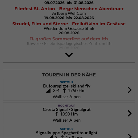
09.07.2026
bis 31.08.2026
Filmfest St. Anton - Berge Menschen Abenteuer
Arlberg WellCom
19.08.2026
bis 22.08.2026
Strudel, Film und Sterne - Freiluftkino im Gesäuse
Weidendom Gesäuse Stmk
20.08.2026
11. großes Sommerfest auf dem Ith
Ithwerk- Erlebnispädagogisches Zentrum Ith
29.08.2026
4Blocs KIDS 2026
DAV Kletter- & Boulderzentrum München Süd (Thalkirchen)
26.09.2026
TOUREN IN DER NÄHE
SKITOUR
Dufourspitze- ski and fly
3-4
1750 Hm
Walliser Alpen
HOCHTOUR
Cresta Signal - Signalgrat
1050 Hm
Walliser Alpen
SKITOUR
Signalkuppe-Spaghettitour light
2
1700 Hm