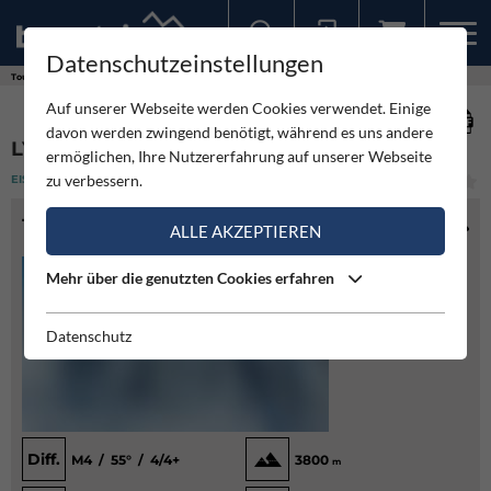
Datenschutzeinstellungen
Sollten Sie bereits ein Konto für unsere App haben, können Sie sich mit diesen Daten auch hier anmelden.
Touren
Eisklettern
Lyskamm Nordwand
Auf unserer Webseite werden Cookies verwendet. Einige
davon werden zwingend benötigt, während es uns andere
LYSKAMM NORDWAND
ermöglichen, Ihre Nutzererfahrung auf unserer Webseite
zu verbessern.
EISKLETTERN
(4)
LEICHT
TOURENINFO
ALLE AKZEPTIEREN
Mehr über die genutzten Cookies erfahren
Datenschutz
Diff.
M4 / 55° / 4/4+
3800
m