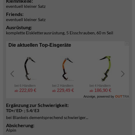
Klemmkeile:
eventuell kleiner Satz
Friends:
eventuell kleiner Satz
Ausrüstung:
komplette Eiskletterausrüstung, 5 Eisschrauben, 60 m Seil
i
Die aktuellen Top-Eisgeräte
bei 6 Händlern
bei 2 Händlern
bei 4 Händlern
bei 2
222,69 €
229,49 €
186,90 €
5
ab
ab
ab
ab
Anzeige, powered by
OUT
TRA
Ergänzung zur Schwierigkeit:
TD+/ ED- ; 5.4/ E3
bei Blankeis dementsprechend schwieriger...
Absicherung:
Alpin