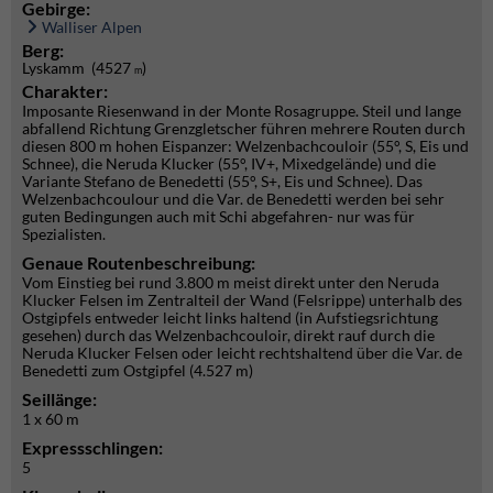
Gebirge:
Walliser Alpen
Berg:
Lyskamm (4527
)
m
Charakter:
Imposante Riesenwand in der Monte Rosagruppe. Steil und lange
abfallend Richtung Grenzgletscher führen mehrere Routen durch
diesen 800 m hohen Eispanzer: Welzenbachcouloir (55°, S, Eis und
Schnee), die Neruda Klucker (55°, IV+, Mixedgelände) und die
Variante Stefano de Benedetti (55°, S+, Eis und Schnee). Das
Welzenbachcoulour und die Var. de Benedetti werden bei sehr
guten Bedingungen auch mit Schi abgefahren- nur was für
Spezialisten.
Genaue Routenbeschreibung:
Vom Einstieg bei rund 3.800 m meist direkt unter den Neruda
Klucker Felsen im Zentralteil der Wand (Felsrippe) unterhalb des
Ostgipfels entweder leicht links haltend (in Aufstiegsrichtung
gesehen) durch das Welzenbachcouloir, direkt rauf durch die
Neruda Klucker Felsen oder leicht rechtshaltend über die Var. de
Benedetti zum Ostgipfel (4.527 m)
Seillänge:
1 x 60 m
Expressschlingen:
5