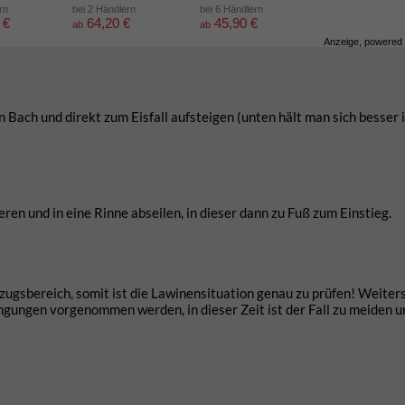
rn
bei 2 Händlern
bei 6 Händlern
 €
64,20 €
45,90 €
ab
ab
Anzeige, powered
 Bach und direkt zum Eisfall aufsteigen (unten hält man sich besser 
eren und in eine Rinne abseilen, in dieser dann zu Fuß zum Einstieg.
inzugsbereich, somit ist die Lawinensituation genau zu prüfen! Weite
ngungen vorgenommen werden, in dieser Zeit ist der Fall zu meiden u