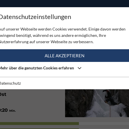
ODUKTE
TOUREN
SERVICE
SHOP
MAGAZINE
Datenschutzeinstellungen
Auf unserer Webseite werden Cookies verwendet. Einige davon werden
zwingend benötigt, während es uns andere ermöglichen, Ihre
Nutzererfahrung auf unserer Webseite zu verbessern.
(1)
ALLE AKZEPTIEREN
Mehr über die genutzten Cookies erfahren
1600
m
Datenschutz
Ost
0:20
Min.