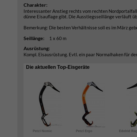
Charakter:
Interessanter Anstieg rechts vom rechten Nordportalfall.
dünne Eisauflage gibt. Die Ausstiegsseillänge verläuft übe
Bemerkung: Die besten Verhältnisse soll es im März gebe
Seillänge:
1 x 60 m
Ausrüstung:
Kompl. Eisausrüstung. Evtl. ein paar Normalhaken für den
Die aktuellen Top-Eisgeräte
Petzl Nomic
Petzl Ergo
Edelrid Ra