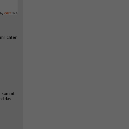
 by
OUT
TRA
im lichten
rs kommt
nd das