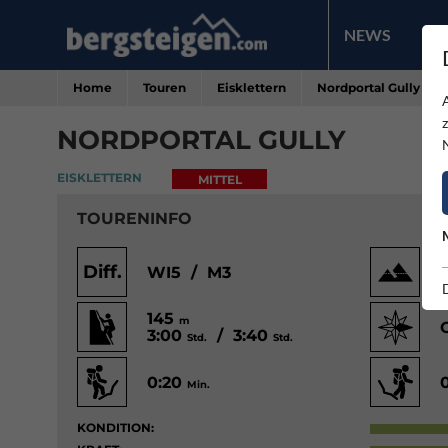
NEWS
PR
Home
Touren
Eisklettern
Nordportal Gully
NORDPORTAL GULLY
EISKLETTERN
MITTEL
TOURENINFO
Diff.
WI5 / M3
145
m
3:00
/ 3:40
Std.
Std.
0:20
Min.
KONDITION: