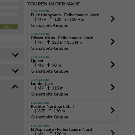
TOUREN IN DER NÄHE
EISKLETTERN
Fuck the system - Felbertauern Nord
M7+
120 m / 150 Hm
Granatspitz-Gruppe
DEC
EISKLETTERN
Gösser Virus - Felbertauern Nord
M7
120 m / 150 Hm
Granatspitz-Gruppe
EISKLETTERN
Queen
M6
90 m
Granatspitz-Gruppe
EISKLETTERN
Lumberjack
M7
115 m
Granatspitz-Gruppe
EISKLETTERN
Rechter Nordportalfall
WI5
130 m
Granatspitz-Gruppe
EISKLETTERN
El Aspirante - Felbertauern Nord
M6+
120 m