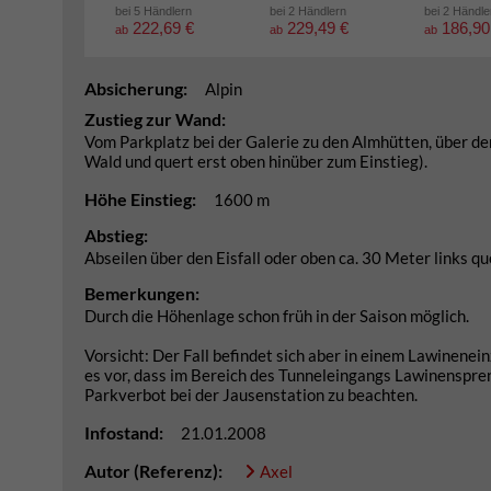
bei 5 Händlern
bei 2 Händlern
bei 2 Händle
222,69 €
229,49 €
186,90
ab
ab
ab
Absicherung:
Alpin
Zustieg zur Wand:
Vom Parkplatz bei der Galerie zu den Almhütten, über den
Wald und quert erst oben hinüber zum Einstieg).
Höhe Einstieg:
1600 m
Abstieg:
Abseilen über den Eisfall oder oben ca. 30 Meter links qu
Bemerkungen:
Durch die Höhenlage schon früh in der Saison möglich.
Vorsicht: Der Fall befindet sich aber in einem Lawinene
es vor, dass im Bereich des Tunneleingangs Lawinenspre
Parkverbot bei der Jausenstation zu beachten.
Infostand:
21.01.2008
Autor (Referenz):
Axel