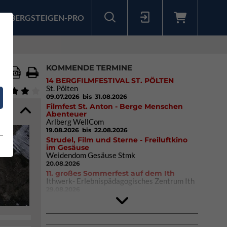
BERGSTEIGEN-PRO
Sollten Sie bereits ein Konto für unsere App haben, können Sie sich mit diesen Daten auch hier anmelden.
KOMMENDE TERMINE
14 BERGFILMFESTIVAL ST. PÖLTEN
St. Pölten
09.07.2026
bis 31.08.2026
Filmfest St. Anton - Berge Menschen
Abenteuer
Arlberg WellCom
19.08.2026
bis 22.08.2026
Strudel, Film und Sterne - Freiluftkino
im Gesäuse
Weidendom Gesäuse Stmk
20.08.2026
11. großes Sommerfest auf dem Ith
Ithwerk- Erlebnispädagogisches Zentrum Ith
29.08.2026
Rock Master Arco
Arco (IT)
02.10.2026
bis 04.10.2026