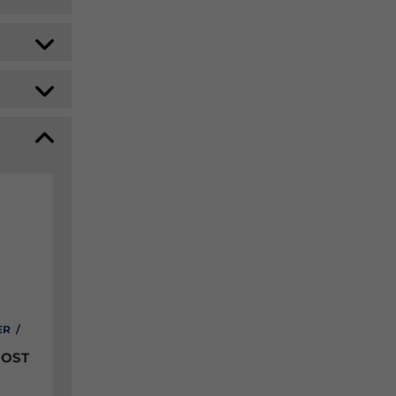
ER /
 OST