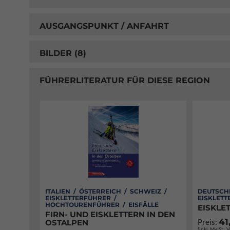
AUSGANGSPUNKT / ANFAHRT
BILDER (8)
FÜHRERLITERATUR FÜR DIESE REGION
ITALIEN / ÖSTERREICH / SCHWEIZ /
DEUTSCH
EISKLETTERFÜHRER /
EISKLETT
HOCHTOURENFÜHRER / EISFÄLLE
EISKLE
FIRN- UND EISKLETTERN IN DEN
41
Preis:
OSTALPEN
(inkl. MwSt., 