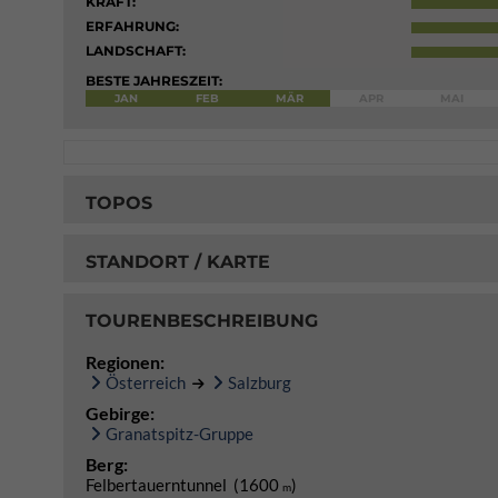
KRAFT:
ERFAHRUNG:
LANDSCHAFT:
BESTE JAHRESZEIT:
JAN
FEB
MÄR
APR
MAI
TOPOS
STANDORT / KARTE
TOURENBESCHREIBUNG
Regionen:
Österreich
Salzburg
Gebirge:
Granatspitz-Gruppe
Berg:
Felbertauerntunnel (1600
)
m