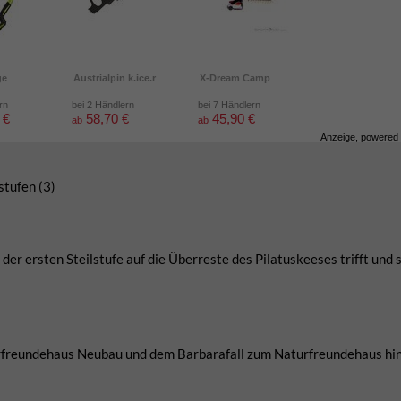
ge
Austrialpin k.ice.r
X-Dream Camp
rn
bei 2 Händlern
bei 7 Händlern
 €
58,70 €
45,90 €
ab
ab
Anzeige, powered
stufen (3)
er ersten Steilstufe auf die Überreste des Pilatuskeeses trifft und 
urfreundehaus Neubau und dem Barbarafall zum Naturfreundehaus hi