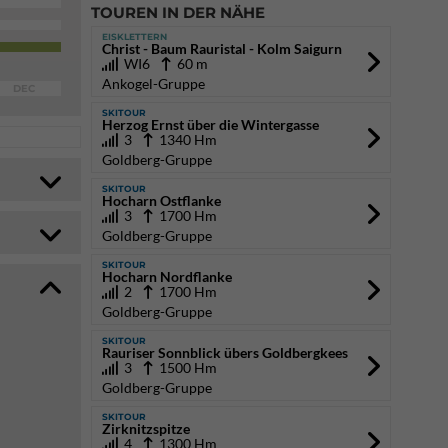
TOUREN IN DER NÄHE
EISKLETTERN
Christ - Baum Rauristal - Kolm Saigurn
WI6
60 m
Ankogel-Gruppe
DEC
SKITOUR
Herzog Ernst über die Wintergasse
3
1340 Hm
Goldberg-Gruppe
SKITOUR
Hocharn Ostflanke
3
1700 Hm
Goldberg-Gruppe
SKITOUR
Hocharn Nordflanke
2
1700 Hm
Goldberg-Gruppe
SKITOUR
Rauriser Sonnblick übers Goldbergkees
3
1500 Hm
Goldberg-Gruppe
SKITOUR
Zirknitzspitze
4
1300 Hm