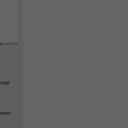
 by
OUT
TRA
steigt
nunter