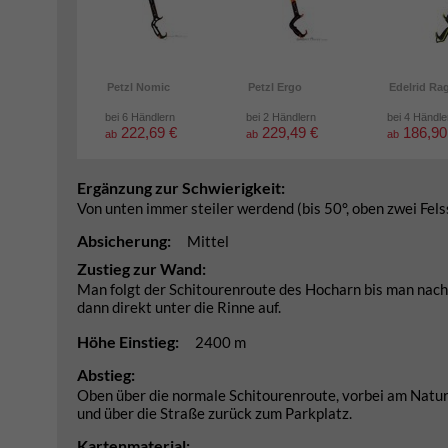
Petzl Nomic
Petzl Ergo
Edelrid Ra
bei 6 Händlern
bei 2 Händlern
bei 4 Händle
222,69 €
229,49 €
186,90
ab
ab
ab
Ergänzung zur Schwierigkeit:
Von unten immer steiler werdend (bis 50°, oben zwei Fels
Absicherung:
Mittel
Zustieg zur Wand:
Man folgt der Schitourenroute des Hocharn bis man nach d
dann direkt unter die Rinne auf.
Höhe Einstieg:
2400 m
Abstieg:
Oben über die normale Schitourenroute, vorbei am Nat
und über die Straße zurück zum Parkplatz.
Kartenmaterial: