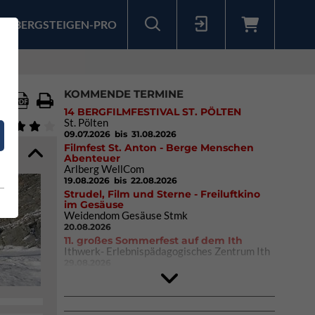
BERGSTEIGEN-PRO
Sollten Sie bereits ein Konto für unsere App haben, können Sie sich mit diesen Daten auch hier anmelden.
KOMMENDE TERMINE
14 BERGFILMFESTIVAL ST. PÖLTEN
St. Pölten
09.07.2026
bis 31.08.2026
Filmfest St. Anton - Berge Menschen
Abenteuer
Arlberg WellCom
19.08.2026
bis 22.08.2026
Strudel, Film und Sterne - Freiluftkino
im Gesäuse
Weidendom Gesäuse Stmk
20.08.2026
11. großes Sommerfest auf dem Ith
Ithwerk- Erlebnispädagogisches Zentrum Ith
29.08.2026
4Blocs KIDS 2026
DAV Kletter- & Boulderzentrum München
Süd (Thalkirchen)
26.09.2026