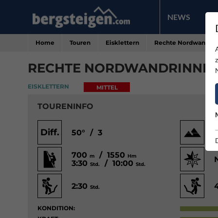
NEWS
PR
Home
Touren
Eisklettern
Rechte Nordwandrinn
RECHTE NORDWANDRINNE -
EISKLETTERN
MITTEL
TOURENINFO
Diff.
50° / 3
700
/ 1550
m
Hm
3:30
/ 10:00
Std.
Std.
2:30
Std.
KONDITION: