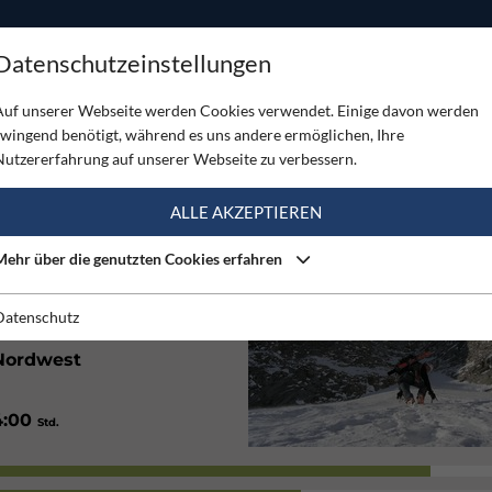
ODUKTE
TOUREN
SERVICE
SHOP
MAGAZINE
Datenschutzeinstellungen
e - Scheißhäuslrinne
Auf unserer Webseite werden Cookies verwendet. Einige davon werden
zwingend benötigt, während es uns andere ermöglichen, Ihre
 SCHEISSHÄUSLRINNE
Nutzererfahrung auf unserer Webseite zu verbessern.
(1)
ALLE AKZEPTIEREN
Mehr über die genutzten Cookies erfahren
2400
m
Datenschutz
Nordwest
4:00
Std.