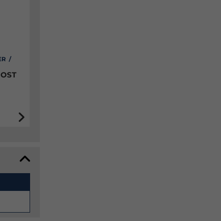
ER /
 OST