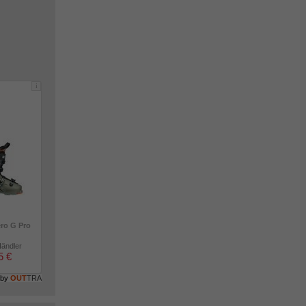
i
ero G Pro
Händler
5 €
 by
OUT
TRA