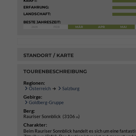
KRAFT:
ERFAHRUNG:
LANDSCHAFT:
BESTE JAHRESZEIT:
JAN
FEB
MÄR
APR
MAI
STANDORT / KARTE
TOURENBESCHREIBUNG
Regionen:
Österreich
Salzburg
Gebirge:
Goldberg-Gruppe
Berg:
Rauriser Sonnblick (3106
)
m
Charakter:
Beim Rauriser Sonnblick handelt es sich um eine fantas