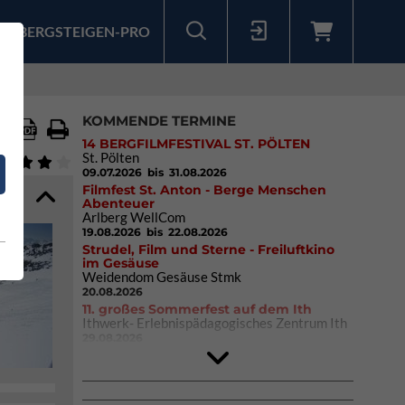
BERGSTEIGEN-PRO
Sollten Sie bereits ein Konto für unsere App haben, können Sie sich mit diesen Daten auch hier anmelden.
KOMMENDE TERMINE
14 BERGFILMFESTIVAL ST. PÖLTEN
St. Pölten
09.07.2026
bis 31.08.2026
Filmfest St. Anton - Berge Menschen
Abenteuer
Arlberg WellCom
19.08.2026
bis 22.08.2026
Strudel, Film und Sterne - Freiluftkino
im Gesäuse
Weidendom Gesäuse Stmk
20.08.2026
11. großes Sommerfest auf dem Ith
Ithwerk- Erlebnispädagogisches Zentrum Ith
29.08.2026
4Blocs KIDS 2026
DAV Kletter- & Boulderzentrum München
Süd (Thalkirchen)
26.09.2026