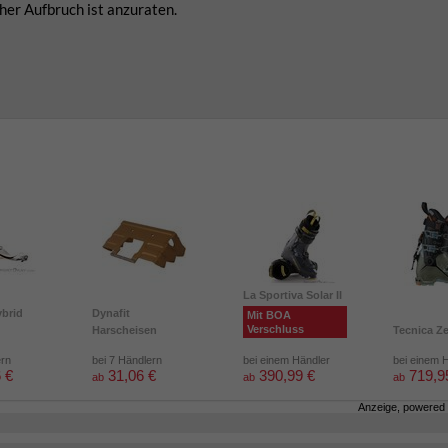
her Aufbruch ist anzuraten.
La Sportiva Solar II
brid
Dynafit
Mit BOA
Verschluss
Harscheisen
Tecnica Z
ern
bei 7 Händlern
bei einem Händler
bei einem 
 €
31,06 €
390,99 €
719,9
ab
ab
ab
Anzeige, powered