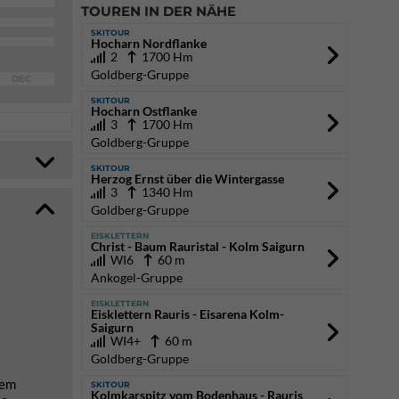
TOUREN IN DER NÄHE
SKITOUR
Hocharn Nordflanke
2
1700 Hm
Goldberg-Gruppe
DEC
SKITOUR
Hocharn Ostflanke
3
1700 Hm
Goldberg-Gruppe
SKITOUR
Herzog Ernst über die Wintergasse
3
1340 Hm
Goldberg-Gruppe
EISKLETTERN
Christ - Baum Rauristal - Kolm Saigurn
WI6
60 m
Ankogel-Gruppe
EISKLETTERN
Eisklettern Rauris - Eisarena Kolm-
Saigurn
WI4+
60 m
Goldberg-Gruppe
dem
SKITOUR
Kolmkarspitz vom Bodenhaus - Rauris