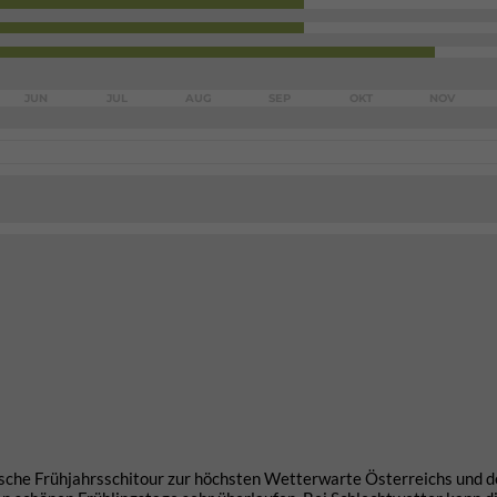
JUN
JUL
AUG
SEP
OKT
NOV
tische Frühjahrsschitour zur höchsten Wetterwarte Österreichs und 