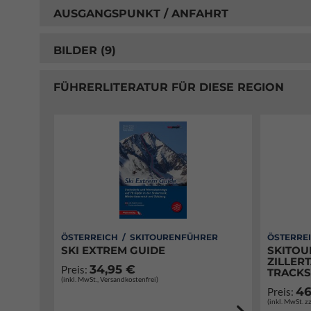
AUSGANGSPUNKT / ANFAHRT
BILDER (9)
FÜHRERLITERATUR FÜR DIESE REGION
ÖSTERREICH / SKITOURENFÜHRER
ÖSTERRE
SKI EXTREM GUIDE
SKITOU
ZILLERT
34,95 €
Preis:
TRACKS
(inkl. MwSt., Versandkostenfrei)
46
Preis:
(inkl. MwSt. z