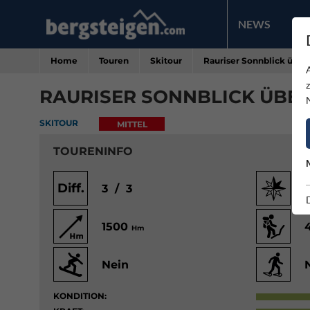
NEWS
PR
Home
Touren
Skitour
Rauriser Sonnblick über
RAURISER SONNBLICK ÜBE
SKITOUR
MITTEL
TOURENINFO
Diff.
3 / 3
1500
Hm
Nein
KONDITION: