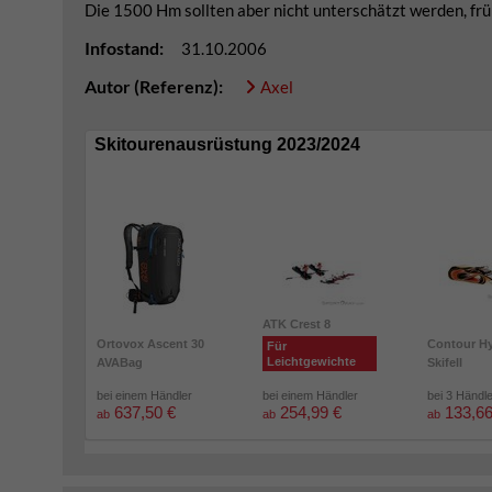
Die 1500 Hm sollten aber nicht unterschätzt werden, frü
Infostand:
31.10.2006
Autor (Referenz):
Axel
Skitourenausrüstung 2023/2024
ATK Crest 8
Ortovox Ascent 30
Contour Hy
Für
Leichtgewichte
AVABag
Skifell
bei einem Händler
bei einem Händler
bei 3 Händl
637,50 €
254,99 €
133,66
ab
ab
ab