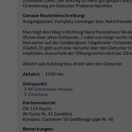
Zittelhaus (DAV). Der Anstieg ist meist gut gespurt und 
Orientierung am Gletscher Probleme bereiten.
Genaue Routenbeschreibung:
Ausgangspunkt: Parkplatz Lenzanger bzw. Naturfreund
Man folgt dem Weg in Richtung Naturfreundehaus Neubau
(Ruine einer alten Goldzeche...) vobei und steigt rechts
Nun weiter auf das Goldbergkees (Vogelmaier-Ochsenkees
(Gipfel). Es gibt auch eine Variante über den Gletscher (s
empfehlen. Ausserhalb der Öffnungszeiten wird das Zit
Abfahrt wie Aufstieg bzw. direkt über den Gletscher
Abfahrt:
1500 Hm
Stützpunkt:
NF Schutzhaus Neubau
Zittelhaus
Kartenmaterial:
ÖK 154 Rauris
AV Karte Nr. 42 Sonnblick
Kompass: Gasteiner Tal Goldberggruppe Nr. 40
Bemerkungen: