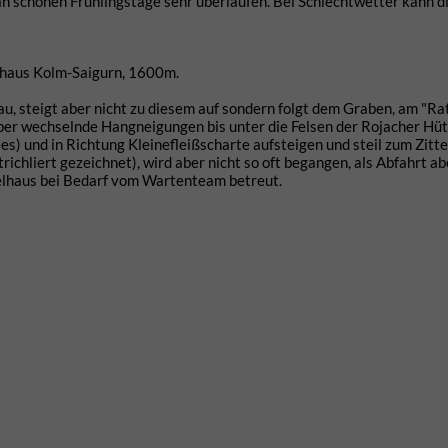
an schönen Frühlingstage sehr überlaufen. Bei Schlechtwetter kann d
ehaus Kolm-Saigurn, 1600m.
, steigt aber nicht zu diesem auf sondern folgt dem Graben, am "Ra
 über wechselnde Hangneigungen bis unter die Felsen der Rojacher Hüt
) und in Richtung Kleinefleißscharte aufsteigen und steil zum Zitt
trichliert gezeichnet), wird aber nicht so oft begangen, als Abfahrt ab
telhaus bei Bedarf vom Wartenteam betreut.