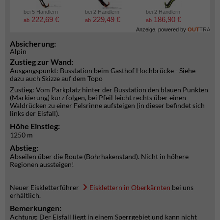
bei 5 Händlern
bei 2 Händlern
bei 2 Händlern
bei 2
222,69 €
229,49 €
186,90 €
6
ab
ab
ab
ab
Anzeige, powered by
OUT
TRA
Absicherung:
Alpin
Zustieg zur Wand:
Ausgangspunkt: Busstation beim Gasthof Hochbrücke - Siehe
dazu auch Skizze auf dem Topo
Zustieg: Vom Parkplatz hinter der Busstation den blauen Punkten
(Markierung) kurz folgen, bei Pfeil leicht rechts über einen
Waldrücken zu einer Felsrinne aufsteigen (in dieser befindet sich
links der Eisfall).
Höhe Einstieg:
1250 m
Abstieg:
Abseilen über die Route (Bohrhakenstand). Nicht in höhere
Regionen aussteigen!
Neuer Eiskletterführer
Eisklettern in Oberkärnten
bei uns
erhältlich.
Bemerkungen:
Achtung: Der Eisfall liegt in einem Sperrgebiet und kann nicht