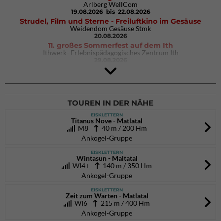
Arlberg WellCom
19.08.2026
bis 22.08.2026
Strudel, Film und Sterne - Freiluftkino im Gesäuse
Weidendom Gesäuse Stmk
20.08.2026
11. großes Sommerfest auf dem Ith
Ithwerk- Erlebnispädagogisches Zentrum Ith
29.08.2026
4Blocs KIDS 2026
DAV Kletter- & Boulderzentrum München Süd (Thalkirchen)
26.09.2026
TOUREN IN DER NÄHE
EISKLETTERN
Titanus Nove - Matlatal
M8
40 m / 200 Hm
Ankogel-Gruppe
EISKLETTERN
Wintasun - Maltatal
WI4+
140 m / 350 Hm
Ankogel-Gruppe
EISKLETTERN
Zeit zum Warten - Matlatal
WI6
215 m / 400 Hm
Ankogel-Gruppe