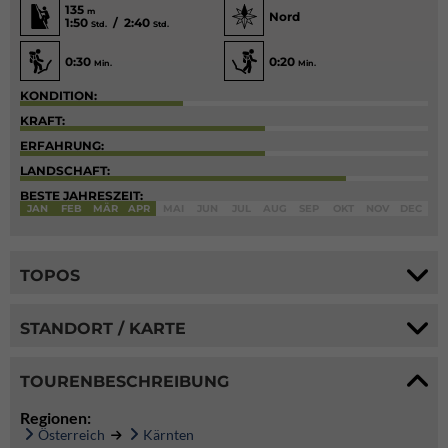
135
m
Nord
1:50
/ 2:40
Std.
Std.
0:30
0:20
Min.
Min.
KONDITION:
KRAFT:
ERFAHRUNG:
LANDSCHAFT:
BESTE JAHRESZEIT:
JAN
FEB
MÄR
APR
MAI
JUN
JUL
AUG
SEP
OKT
NOV
DEC
TOPOS
STANDORT / KARTE
TOURENBESCHREIBUNG
Regionen:
Österreich
Kärnten