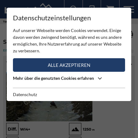
Datenschutzeinstellungen
Sollten Sie bereits ein Konto für unsere App haben, können Sie sich mit diesen Daten auch hier anmelden.
Touren
Eisklettern
Superfeucht - Maltatal
Auf unserer Webseite werden Cookies verwendet. Einige
davon werden zwingend benötigt, während es uns andere
SUPERFEUCHT - MALTATAL
ermöglichen, Ihre Nutzererfahrung auf unserer Webseite
zu verbessern.
EISKLETTERN
(1)
MITTEL
TOURENINFO
ALLE AKZEPTIEREN
Mehr über die genutzten Cookies erfahren
Datenschutz
Diff.
WI4+
1250
m