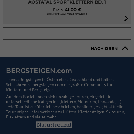
AOSTATAL SPORTKLETTERN BD. 1
41,00 €
Preis:
(inkl. MwSt. zzgl. Versandkosten*)
NACH OBEN
BERGSTEIGEN.com
Thema Bergsteigen in Österreich, Deutschland und Italien.
Seit Jahren ist bergsteigen.com die größte Community für
Kletterer und Bergsteiger.
Auf dem Portal finden sich unzählige Touren, eingeteilt in
unterschiedliche Kategorien (Klettern, Skitouren, Eiswände, ...).
Jede Tour ist ausführlich beschrieben, bebildert, es gibt aktuelle
Tourentipps, Informationen zu Hütten, Klettersteigen, Skitouren,
Eisklettern und vieles mehr.