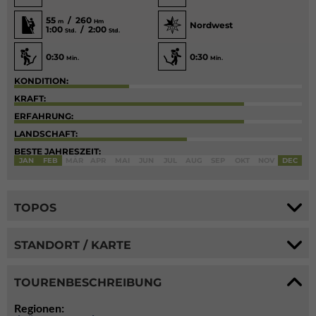
55
/ 260
m
Hm
Nordwest
1:00
/ 2:00
Std.
Std.
0:30
0:30
Min.
Min.
KONDITION:
KRAFT:
ERFAHRUNG:
LANDSCHAFT:
BESTE JAHRESZEIT:
JAN
FEB
MÄR
APR
MAI
JUN
JUL
AUG
SEP
OKT
NOV
DEC
TOPOS
STANDORT / KARTE
TOURENBESCHREIBUNG
Regionen: