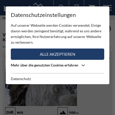
Datenschutzeinstellungen
Sollten Sie bereits ein Konto für unsere App haben, können Sie sich mit diesen Daten auch hier anmelden.
Touren
Eisklettern
Warmup - Mölltal Kaltenbrunnerwald
Auf unserer Webseite werden Cookies verwendet. Einige
davon werden zwingend benötigt, während es uns andere
WARMUP - MÖLLTAL
ermöglichen, Ihre Nutzererfahrung auf unserer Webseite
KALTENBRUNNERWALD
zu verbessern.
EISKLETTERN
(1)
MITTEL
ALLE AKZEPTIEREN
TOURENINFO
Mehr über die genutzten Cookies erfahren
Datenschutz
Diff.
WI5
1100
m