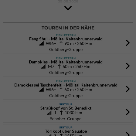
29.08.2026
Rock Master Arco
Arco (IT)
02.10.2026
bis 04.10.2026
TOUREN IN DER NÄHE
EISKLETTERN
Feng Shui - Mölltal Kaltenbrunnerwald
WI6+
90 m / 260 Hm
Goldberg-Gruppe
EISKLETTERN
Damokles - Mölltal Kaltenbrunnerwald
M7
60 m / 260 Hm
Goldberg-Gruppe
EISKLETTERN
Damokles sei Taschenfeitl - Mölltal Kaltenbrunnerwald
WI6+
60 m / 260 Hm
Goldberg-Gruppe
SKITOUR
Straßkopf von St. Benedikt
1
1030 Hm
Schober-Gruppe
SKITOUR
Törlkopf über Saualpe
3
1450 Hm