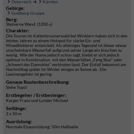
Österreich
Kärnten
Gebirge:
Goldberg-Gruppe
Berg:
Steinerne Wand (1200
)
m
Charakter:
Die Touren im Kaltenbrunnerwald bei Winklern haben sich in den
letzten Jahren zu einem Hotspot für starke Eis- und
Mixedkletterer entwickelt. Als alleiniges Tagesziel ist dieser etwas
unscheinbare Wasserfall aufgrund seiner Länge ein bisschen zu
wenig. Wie der Name jedoch schon sagt, bietet er sich jedoch
optimal in Kombination mit den Wasserfällen „Feng Shui“ oder
„Schwert des Damokles“ verbinden lässt. Der Eisfall bekommt am
Nachmittag später im Winter einiges an Sonne ab. Die
Lawinengefahr ist gering.
Genaue Routenbeschreibung:
Siehe Topo!
Erstbegeher / Erstbesteiger:
Karger Franz und Lunder Michael
Seillänge:
2 x 50 m
Ausrüstung:
Normale Eisausrüstung; 50m Halbseile