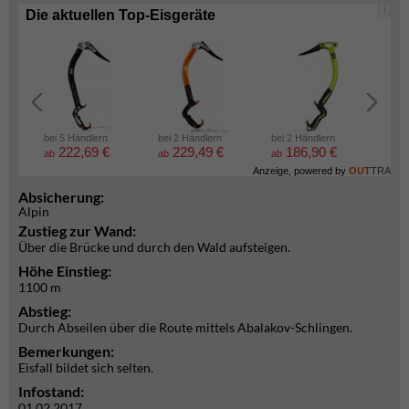
i
Die aktuellen Top-Eisgeräte
bei 5 Händlern
bei 2 Händlern
bei 2 Händlern
bei 2
222,69 €
229,49 €
186,90 €
6
ab
ab
ab
ab
Anzeige, powered by
OUT
TRA
Absicherung:
Alpin
Zustieg zur Wand:
Über die Brücke und durch den Wald aufsteigen.
Höhe Einstieg:
1100 m
Abstieg:
Durch Abseilen über die Route mittels Abalakov-Schlingen.
Bemerkungen:
Eisfall bildet sich selten.
Infostand:
01.02.2017