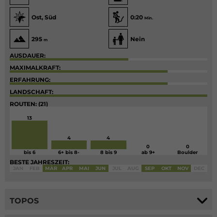
Ost, Süd
0:20
Min.
295
Nein
m
AUSDAUER:
MAXIMALKRAFT:
ERFAHRUNG:
LANDSCHAFT:
ROUTEN: (21)
13
4
4
0
0
bis 6
6+ bis 8-
8 bis 9
ab 9+
Boulder
BESTE JAHRESZEIT:
JAN
FEB
MÄR
APR
MAI
JUN
JUL
AUG
SEP
OKT
NOV
DEC
TOPOS