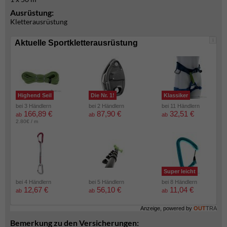
Ausrüstung:
Kletterausrüstung
i
Aktuelle Sportkletterausrüstung
Highend Seil
Die Nr. 1!
Klassiker
bei 3 Händlern
bei 2 Händlern
bei 11 Händlern
166,89 €
87,90 €
32,51 €
ab
ab
ab
2.80€ / m
Super leicht
bei 4 Händlern
bei 5 Händlern
bei 8 Händlern
12,67 €
56,10 €
11,04 €
ab
ab
ab
Anzeige, powered by
OUT
TRA
Bemerkung zu den Versicherungen: