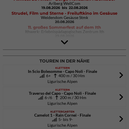
Arlberg WellCom
19.08.2026
bis 22.08.2026
Strudel, Film und Sterne - Freiluftkino im Gesäuse
Weidendom Gesäuse Stmk
20.08.2026
11. großes Sommerfest auf dem Ith
Ithwerk- Erlebnispädagogisches Zentrum Ith
29.08.2026
4Blocs KIDS 2026
DAV Kletter- & Boulderzentrum München Süd (Thalkirchen)
26.09.2026
TOUREN IN DER NÄHE
KLETTERN
In Scio Bolesomme - Capo Noli - Finale
6+
400 m / 30 Hm
Ligurische Alpen
KLETTERN
Traverso del Capo - Capo Noli - Finale
6-/6
200 m / 30 Hm
Ligurische Alpen
KLETTERGARTEN
Camelot 1 - Rain Cornei - Finale
5- bis 9-
Ligurische Alpen