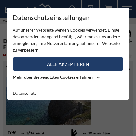
Datenschutzeinstellungen
Sollten Sie bereits ein Konto für unsere App haben, können Sie sich mit diesen Daten auch hier anmelden.
Touren
Klettergarten
Dancing Dalle - Easy Dalle - Capo Noli- Finale
Auf unserer Webseite werden Cookies verwendet. Einige
davon werden zwingend benötigt, während es uns andere
DANCING DALLE - EASY DALLE - CAPO NOLI-
ermöglichen, Ihre Nutzererfahrung auf unserer Webseite
FINALE
zu verbessern.
KLETTERGARTEN
(1)
LEICHT
ALLE AKZEPTIEREN
TOURENINFO
Mehr über die genutzten Cookies erfahren
Datenschutz
Diff.
3/3+
9
10
15
von
bis
von
m
bis
m