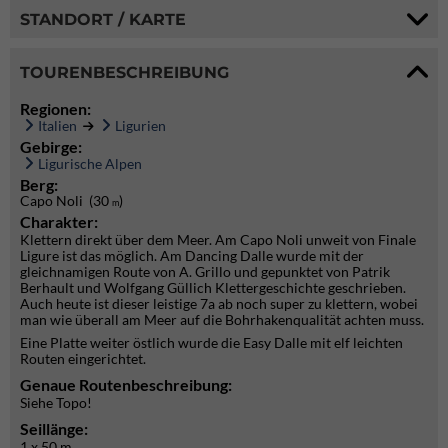
STANDORT / KARTE
TOURENBESCHREIBUNG
Regionen:
Italien
Ligurien
Gebirge:
Ligurische Alpen
Berg:
Capo Noli (30
)
m
Charakter:
Klettern direkt über dem Meer. Am Capo Noli unweit von Finale
Ligure ist das möglich. Am Dancing Dalle wurde mit der
gleichnamigen Route von A. Grillo und gepunktet von Patrik
Berhault und Wolfgang Güllich Klettergeschichte geschrieben.
Auch heute ist dieser leistige 7a ab noch super zu klettern, wobei
man wie überall am Meer auf die Bohrhakenqualität achten muss.
Eine Platte weiter östlich wurde die Easy Dalle mit elf leichten
Routen eingerichtet.
Genaue Routenbeschreibung:
Siehe Topo!
Seillänge:
1 x 50 m