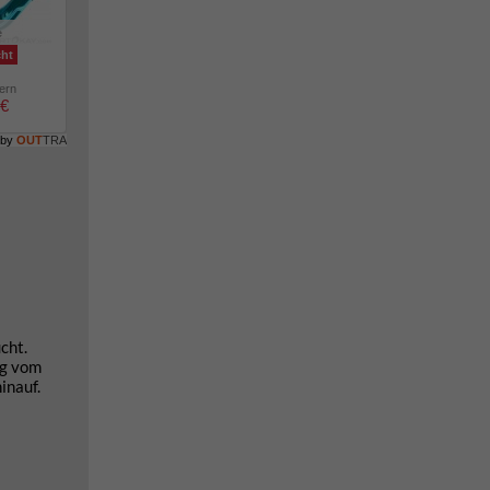
e
cht
lern
 €
 by
OUT
TRA
cht.
eg vom
inauf.