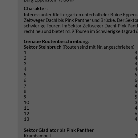
m
Charakter:
Interessanter Klettergarten unterhalb der Ruine Eppenste
Zeltweger Dachl bis Pink Panther und Brücke. Der Sektor
schwierige Touren, im Sektor Zeltweger Dachl-Pink Panth
recht neu und bietet rd. 9 Touren im Schwierigkeitsgrad 6
Genaue Routenbeschreibung:
Sektor Steinbruch
(Routen sind mit Nr. angeschrieben)
1
4
2
4
3
4
4
4
5
5
6
6
7
4
8
6
9
5
10
3
11
4
12
6
13
4
Sektor Gladiator bis Pink Panther
Krambambuli
3