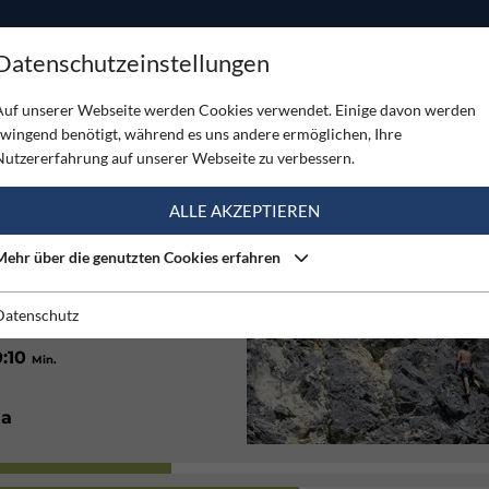
ODUKTE
TOUREN
SERVICE
SHOP
MAGAZINE
Datenschutzeinstellungen
rgarten
Auf unserer Webseite werden Cookies verwendet. Einige davon werden
zwingend benötigt, während es uns andere ermöglichen, Ihre
EN
Nutzererfahrung auf unserer Webseite zu verbessern.
(1)
ALLE AKZEPTIEREN
Mehr über die genutzten Cookies erfahren
10
40
on
m
bis
m
Datenschutz
0:10
Min.
Ja