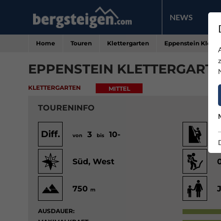
NEWS
PR
Home
Touren
Klettergarten
Eppenstein Klette
EPPENSTEIN KLETTERGART
KLETTERGARTEN
MITTEL
TOURENINFO
Diff.
3
10-
von
bis
v
Süd, West
750
m
AUSDAUER: