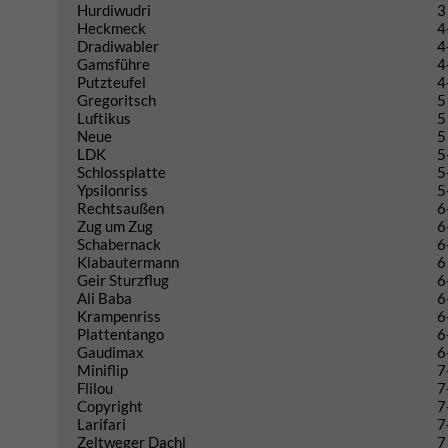
Hurdiwudri
3
Heckmeck
4
Dradiwabler
4
Gamsführe
4
Putzteufel
4
Gregoritsch
5
Luftikus
5
Neue
5
LDK
5
Schlossplatte
5
Ypsilonriss
5
Rechtsaußen
6
Zug um Zug
6
Schabernack
6
Klabautermann
6
Geir Sturzflug
6
Ali Baba
6
Krampenriss
6
Plattentango
6
Gaudimax
6
Miniflip
7
Flilou
7
Copyright
7
Larifari
7
Zeltweger Dachl
7