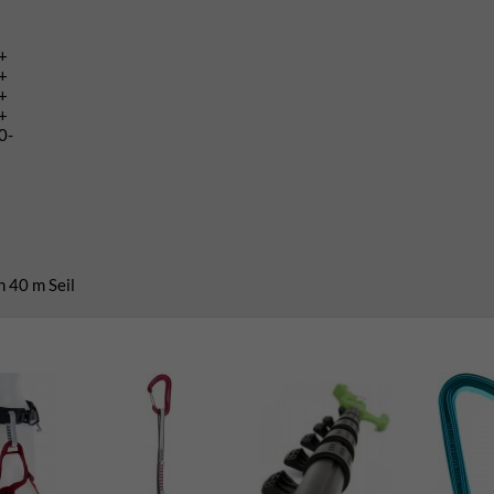
+
+
+
+
0-
n 40 m Seil