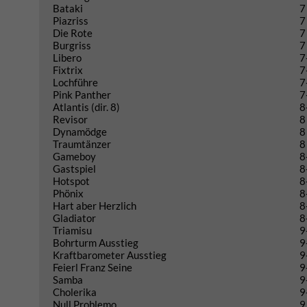
Bataki
7
Piazriss
7
Die Rote
7
Burgriss
7
Libero
7
Fixtrix
7
Lochführe
7
Pink Panther
7
Atlantis (dir. 8)
8
Revisor
8
Dynamödge
8
Traumtänzer
8
Gameboy
8
Gastspiel
8
Hotspot
8
Phönix
8
Hart aber Herzlich
8
Gladiator
8
Triamisu
9
Bohrturm Ausstieg
9
Kraftbarometer Ausstieg
9
Feierl Franz Seine
9
Samba
9
Cholerika
9
Null Problemo
9