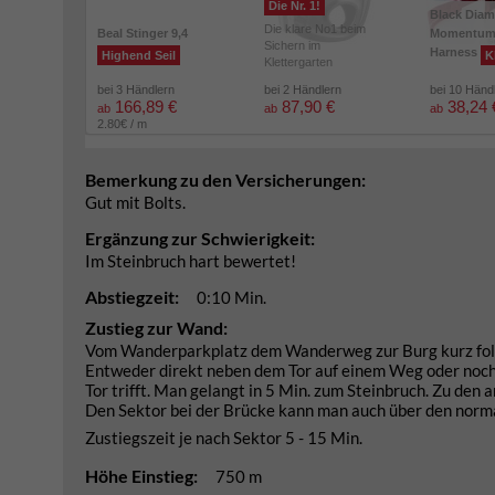
Die Nr. 1!
Black Dia
Die klare No1 beim
Beal Stinger 9,4
Momentu
Sichern im
Harness
Highend Seil
K
Klettergarten
bei 3 Händlern
bei 2 Händlern
bei 10 Händ
166,89 €
87,90 €
38,24 
ab
ab
ab
2.80€ / m
Bemerkung zu den Versicherungen:
Gut mit Bolts.
Ergänzung zur Schwierigkeit:
Im Steinbruch hart bewertet!
Abstiegzeit:
0:10 Min.
Zustieg zur Wand:
Vom Wanderparkplatz dem Wanderweg zur Burg kurz folgen
Entweder direkt neben dem Tor auf einem Weg oder noch 
Tor trifft. Man gelangt in 5 Min. zum Steinbruch. Zu den
Den Sektor bei der Brücke kann man auch über den norma
Zustiegszeit je nach Sektor 5 - 15 Min.
Höhe Einstieg:
750 m