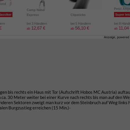
mond
m
Petzl Ang
Camp Nano
lassiker
Super lei
Express
Clipsticks
lern
bei 3 Händlern
bei 5 Händlern
bei 8 Händ
€
12,67 €
56,10 €
11,04
ab
ab
ab
Anzeige, powered
 bis rechts ein Haus mit Tor (Aufschrift Hobos MC Austria) auftau
ca. 30 Meter weiter bei einer Kurve nach rechts bis man auf den W
 anderen Sektoren zweigt man kurz vor dem Steinbruch auf Weg links h
len Burgzustieg erreichen (15 Min.)-