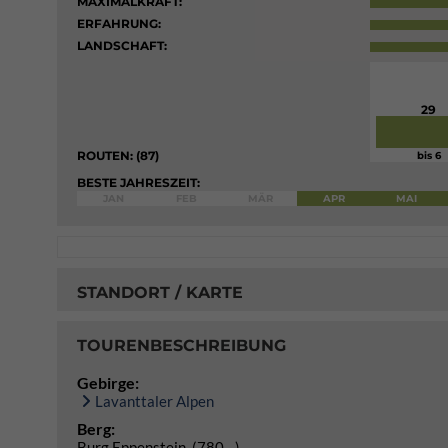
MAXIMALKRAFT:
ERFAHRUNG:
LANDSCHAFT:
29
ROUTEN: (87)
bis 6
BESTE JAHRESZEIT:
JAN
FEB
MÄR
APR
MAI
STANDORT / KARTE
TOURENBESCHREIBUNG
Gebirge:
Lavanttaler Alpen
Berg:
Burg Eppenstein (780
)