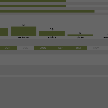
35
18
5
6+ bis 8-
8 bis 9
ab 9+
Bou
JUN
JUL
AUG
SEP
OKT
NOV