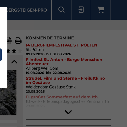
BERGSTEIGEN-PRO
Sollten Sie bereits ein Konto für unsere App haben, können Sie sich mit diesen Daten auch hier anmelden.
KOMMENDE TERMINE
14 BERGFILMFESTIVAL ST. PÖLTEN
St. Pölten
09.07.2026
bis 31.08.2026
Filmfest St. Anton - Berge Menschen
Abenteuer
Arlberg WellCom
19.08.2026
bis 22.08.2026
Strudel, Film und Sterne - Freiluftkino
im Gesäuse
Weidendom Gesäuse Stmk
20.08.2026
11. großes Sommerfest auf dem Ith
Ithwerk- Erlebnispädagogisches Zentrum Ith
29.08.2026
Rock Master Arco
Arco (IT)
02.10.2026
bis 04.10.2026