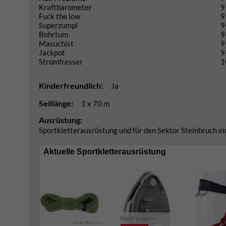
Kraftbarometer
9
Fuck the low
9
Superzumpl
9
Bohrtum
9
Masuchist
9
Jackpot
9
Stromfresser
1
Kinderfreundlich:
Ja
Seillänge:
1 x 70 m
Ausrüstung:
Sportkletterausrüstung und für den Sektor Steinbruch ei
Aktuelle Sportkletterausrüstung
Petzl Grigri +