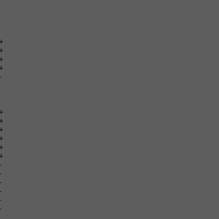
+
+
+
+
-
+
+
+
+
+
+
-
-
-
-
-
-