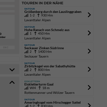
TOUREN IN DER NÄHE
SKITOUR
Größenberg durch den Lauslinggraben
1-2
930 Hm
Lavanttaler Alpen
SKITOUR
Hohe Ranach von Schmelz aus
1
450 Hm
0
lder
Lavanttaler Alpen
SKITOUR
DEC
Seckauer Zinken Südrinne
2
1400 Hm
Seckauer Tauern
SKITOUR
Zirbitzkogel von der Sabathyhütte
2
800 Hm
Lavanttaler Alpen
EISKLETTERN
Eiskletterturm Gaal
WI4
18 m
Rottenmanner und Wölzer Tauern
SKITOUR
Ameringkogel vom Hirschegger Sattel
1-2
830 Hm