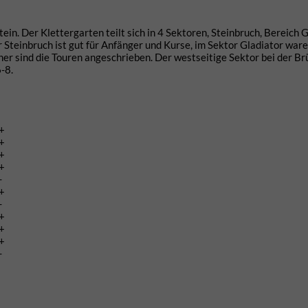
in. Der Klettergarten teilt sich in 4 Sektoren, Steinbruch, Bereich G
 Steinbruch ist gut für Anfänger und Kurse, im Sektor Gladiator ware
er sind die Touren angeschrieben. Der westseitige Sektor bei der Br
-8.
+
+
+
+
-
+
-
+
+
+
-