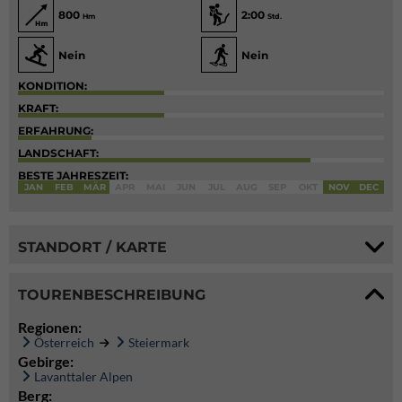
800
2:00
Hm
Std.
Nein
Nein
KONDITION:
KRAFT:
ERFAHRUNG:
LANDSCHAFT:
BESTE JAHRESZEIT:
JAN
FEB
MÄR
APR
MAI
JUN
JUL
AUG
SEP
OKT
NOV
DEC
STANDORT / KARTE
TOURENBESCHREIBUNG
Regionen:
Österreich
Steiermark
Gebirge:
Lavanttaler Alpen
Berg: