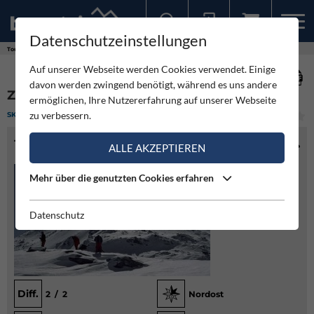
Datenschutzeinstellungen
Sollten Sie bereits ein Konto für unsere App haben, können Sie sich mit diesen Daten auch hier anmelden.
Touren
Skitour
Zirbitzkogel von der Sabathyhütte
Auf unserer Webseite werden Cookies verwendet. Einige
davon werden zwingend benötigt, während es uns andere
ZIRBITZKOGEL VON DER SABATHYHÜTTE
ermöglichen, Ihre Nutzererfahrung auf unserer Webseite
zu verbessern.
SKITOUR
(1)
LEICHT
TOURENINFO
ALLE AKZEPTIEREN
Mehr über die genutzten Cookies erfahren
Datenschutz
Diff.
2 / 2
Nordost