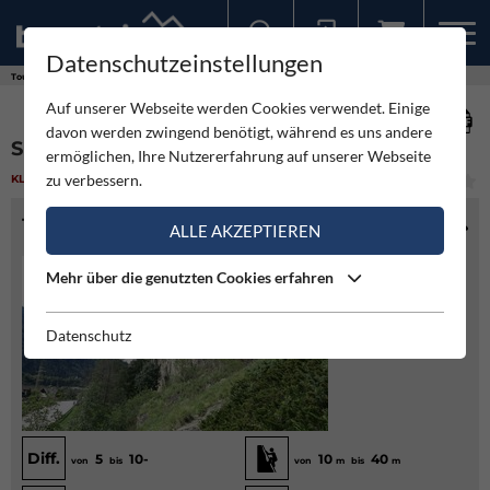
Datenschutzeinstellungen
Sollten Sie bereits ein Konto für unsere App haben, können Sie sich mit diesen Daten auch hier anmelden.
Touren
Klettergarten
Sprechenstein
Auf unserer Webseite werden Cookies verwendet. Einige
davon werden zwingend benötigt, während es uns andere
SPRECHENSTEIN
ermöglichen, Ihre Nutzererfahrung auf unserer Webseite
zu verbessern.
KLETTERGARTEN
(1)
SCHWER
TOURENINFO
ALLE AKZEPTIEREN
Mehr über die genutzten Cookies erfahren
Datenschutz
Diff.
5
10-
10
40
von
bis
von
m
bis
m