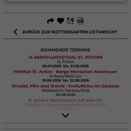
ZURÜCK ZUR KLETTERGARTEN LISTANSICHT
KOMMENDE TERMINE
14 BERGFILMFESTIVAL ST. PÖLTEN
St. Pölten
09.07.2026
bis 31.08.2026
Filmfest St. Anton - Berge Menschen Abenteuer
Arlberg WellCom
19.08.2026
bis 22.08.2026
Strudel, Film und Sterne - Freiluftkino im Gesäuse
Weidendom Gesäuse Stmk
20.08.2026
11. großes Sommerfest auf dem Ith
Ithwerk- Erlebnispädagogisches Zentrum Ith
29.08.2026
4Blocs KIDS 2026
DAV Kletter- & Boulderzentrum München Süd (Thalkirchen)
26.09.2026