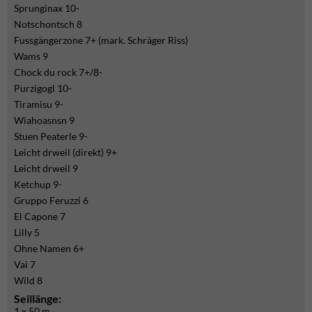
Sprunginax 10-
Notschontsch 8
Fussgängerzone 7+ (mark. Schräger Riss)
Wams 9
Chock du rock 7+/8-
Purzigogl 10-
Tiramisu 9-
Wiahoasnsn 9
Stuen Peaterle 9-
Leicht drweil (direkt) 9+
Leicht drweil 9
Ketchup 9-
Gruppo Feruzzi 6
El Capone 7
Lilly 5
Ohne Namen 6+
Vai 7
Wild 8
Seillänge:
1 x 50 m