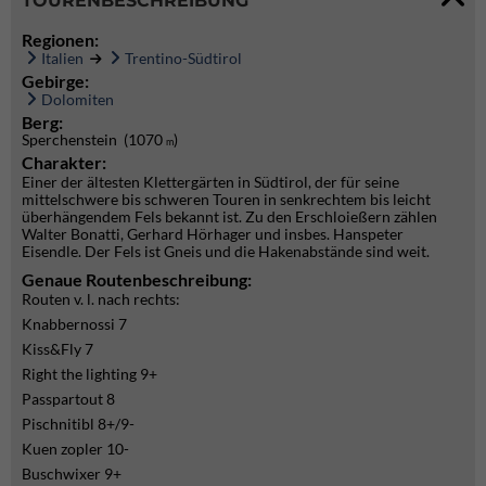
TOURENBESCHREIBUNG
Regionen:
Italien
Trentino-Südtirol
Gebirge:
Dolomiten
Berg:
Sperchenstein (1070
)
m
Charakter:
Einer der ältesten Klettergärten in Südtirol, der für seine
mittelschwere bis schweren Touren in senkrechtem bis leicht
überhängendem Fels bekannt ist. Zu den Erschloießern zählen
Walter Bonatti, Gerhard Hörhager und insbes. Hanspeter
Eisendle. Der Fels ist Gneis und die Hakenabstände sind weit.
Genaue Routenbeschreibung:
Routen v. l. nach rechts:
Knabbernossi 7
Kiss&Fly 7
Right the lighting 9+
Passpartout 8
Pischnitibl 8+/9-
Kuen zopler 10-
Buschwixer 9+