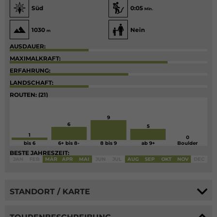
Süd
0:05
Min.
1030
Nein
m
AUSDAUER:
MAXIMALKRAFT:
ERFAHRUNG:
LANDSCHAFT:
ROUTEN: (21)
9
6
5
1
0
bis 6
6+ bis 8-
8 bis 9
ab 9+
Boulder
BESTE JAHRESZEIT:
JAN
FEB
MÄR
APR
MAI
JUN
JUL
AUG
SEP
OKT
NOV
DEC
STANDORT / KARTE