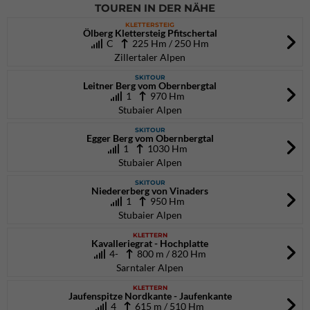
TOUREN IN DER NÄHE
KLETTERSTEIG
Ölberg Klettersteig Pfitschertal
C
225 Hm / 250 Hm
Zillertaler Alpen
SKITOUR
Leitner Berg vom Obernbergtal
1
970 Hm
Stubaier Alpen
SKITOUR
Egger Berg vom Obernbergtal
1
1030 Hm
Stubaier Alpen
SKITOUR
Niedererberg von Vinaders
1
950 Hm
Stubaier Alpen
KLETTERN
Kavalleriegrat - Hochplatte
4-
800 m / 820 Hm
Sarntaler Alpen
KLETTERN
Jaufenspitze Nordkante - Jaufenkante
4
615 m / 510 Hm