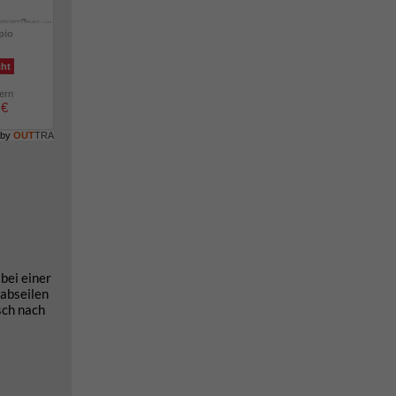
pio
cht
lern
 €
 by
OUT
TRA
bei einer
 abseilen
sch nach