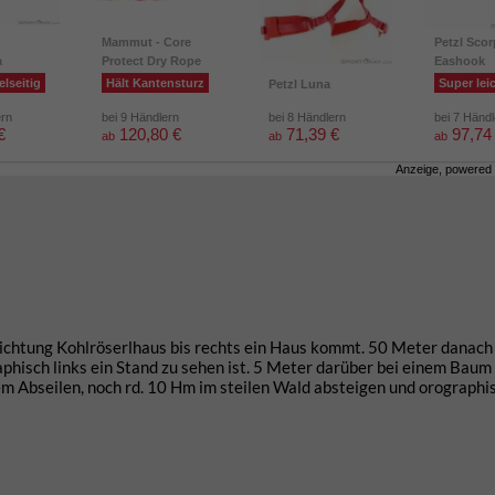
Mammut - Core
Petzl Scor
a
Protect Dry Rope
Eashook
elseitig
Hält Kantensturz
Super lei
Petzl Luna
ern
bei 9 Händlern
bei 8 Händlern
bei 7 Händ
€
120,80 €
71,39 €
97,74
ab
ab
ab
Anzeige, powered
ichtung Kohlröserlhaus bis rechts ein Haus kommt. 50 Meter danach 
phisch links ein Stand zu sehen ist. 5 Meter darüber bei einem Baum
dem Abseilen, noch rd. 10 Hm im steilen Wald absteigen und orographi