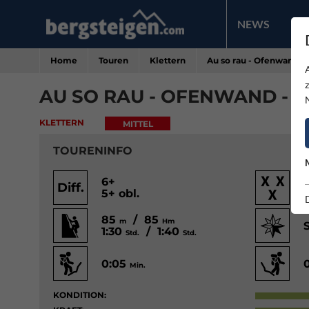
NEWS
PR
Home
Touren
Klettern
Au so rau - Ofenwand 
AU SO RAU - OFENWAND -
KLETTERN
MITTEL
TOURENINFO
6+
Diff.
5+ obl.
85
/ 85
m
Hm
1:30
/ 1:40
Std.
Std.
0:05
Min.
KONDITION: