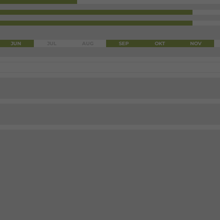
JUN
JUL
AUG
SEP
OKT
NOV