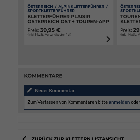
ÖSTERREICH / ALPINKLETTERFÜHRER /
ÖSTERREI
SPORTKLETTERFÜHRER
SPORTKL
KLETTERFÜHRER PLAISIR
TOUREN
ÖSTERREICH OST + TOUREN-APP
KLETTE
39,95 €
29
Preis:
Preis:
(inkl. MwSt., Versandkostenfrei)
(inkl. MwSt., 
KOMMENTARE
Neuer Kommentar
Zum Verfassen von Kommentaren bitte
anmelden
ode
ZURÜCK ZUR KLETTERN LISTANSICHT