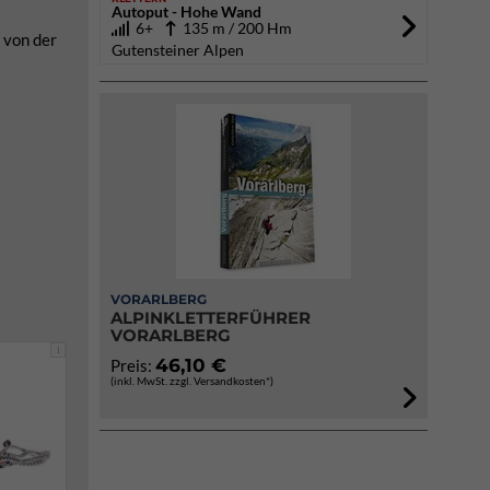
Autoput - Hohe Wand
6+
135 m / 200 Hm
n von der
Gutensteiner Alpen
VORARLBERG
ALPINKLETTERFÜHRER
VORARLBERG
i
46,10 €
Preis:
(inkl. MwSt. zzgl. Versandkosten*)