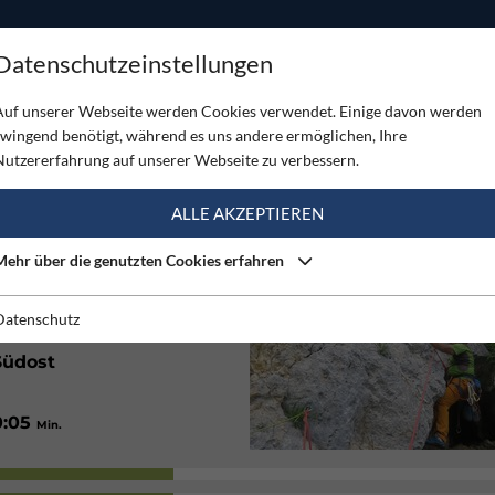
ODUKTE
TOUREN
SERVICE
SHOP
MAGAZINE
Datenschutzeinstellungen
- Hohe Wand
Auf unserer Webseite werden Cookies verwendet. Einige davon werden
zwingend benötigt, während es uns andere ermöglichen, Ihre
 HOHE WAND
Nutzererfahrung auf unserer Webseite zu verbessern.
(1)
ALLE AKZEPTIEREN
Mehr über die genutzten Cookies erfahren
Gut
Datenschutz
Südost
0:05
Min.