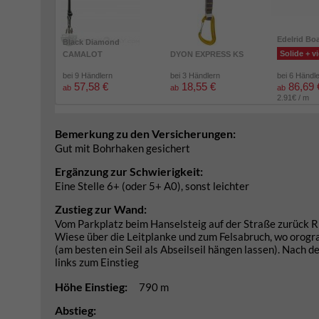
Edelrid Bo
Black Diamond
Solide + vi
CAMALOT
DYON EXPRESS KS
bei 9 Händlern
bei 3 Händlern
bei 6 Händl
57,58 €
18,55 €
86,69 
ab
ab
ab
2.91€ / m
Bemerkung zu den Versicherungen:
Gut mit Bohrhaken gesichert
Ergänzung zur Schwierigkeit:
Eine Stelle 6+ (oder 5+ A0), sonst leichter
Zustieg zur Wand:
Vom Parkplatz beim Hanselsteig auf der Straße zurück R
Wiese über die Leitplanke und zum Felsabruch, wo orogra
(am besten ein Seil als Abseilseil hängen lassen). Nach 
links zum Einstieg
Höhe Einstieg:
790 m
Abstieg: