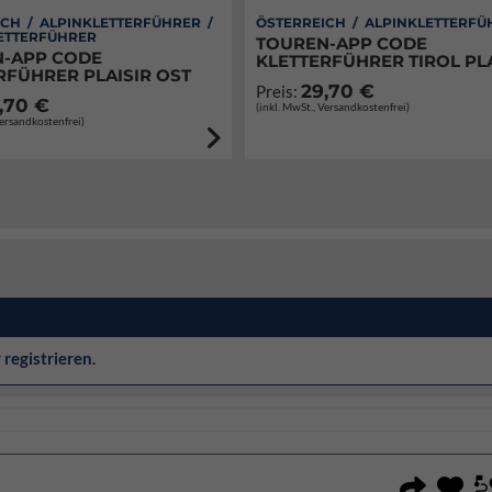
CH / ALPINKLETTERFÜHRER /
ÖSTERREICH / ALPINKLETTERFÜ
ETTERFÜHRER
TOUREN-APP CODE
-APP CODE
KLETTERFÜHRER TIROL PLA
RFÜHRER PLAISIR OST
29,70 €
Preis:
,70 €
(inkl. MwSt., Versandkostenfrei)
Versandkostenfrei)
r
registrieren
.