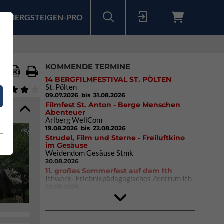
BERGSTEIGEN-PRO
Sollten Sie bereits ein Konto für unsere App haben, können Sie sich mit diesen Daten auch hier anmelden.
KOMMENDE TERMINE
14 BERGFILMFESTIVAL ST. PÖLTEN
St. Pölten
09.07.2026
bis 31.08.2026
Filmfest St. Anton - Berge Menschen
Abenteuer
Arlberg WellCom
19.08.2026
bis 22.08.2026
Strudel, Film und Sterne - Freiluftkino
im Gesäuse
Weidendom Gesäuse Stmk
20.08.2026
11. großes Sommerfest auf dem Ith
Ithwerk- Erlebnispädagogisches Zentrum Ith
29.08.2026
4Blocs KIDS 2026
DAV Kletter- & Boulderzentrum München
Süd (Thalkirchen)
26.09.2026