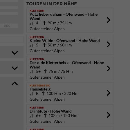
TOUREN IN DER NÄHE
KLETTERN
Putz lieber daham - Ofenwand - Hohe
Wand
4-
90 m / 75 Hm
DEC
Gutensteiner Alpen
KLETTERN
Kleine Wilde - Ofenwand - Hohe Wand
5-
50 m / 60 Hm
Gutensteiner Alpen
KLETTERN
Der oide Kletterbeixx - Ofenwand - Hohe
Wand
5+
75 m / 75 Hm
Gutensteiner Alpen
KLETTERSTEIG
Hanselsteig
B
100 Hm / 320 Hm
Gutensteiner Alpen
KLETTERN
Dirnblüte - Hohe Wand
6+
102 m / 120 Hm
Gutensteiner Alpen
KLETTERN