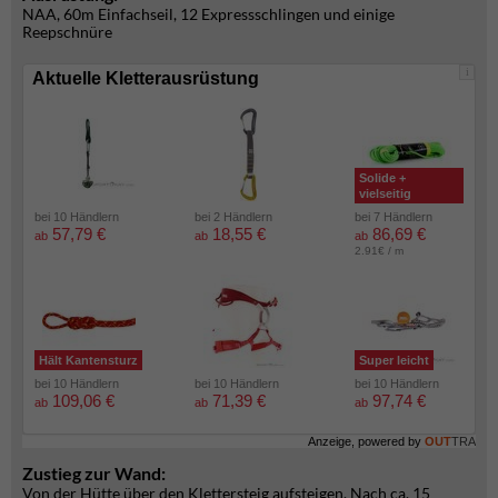
NAA, 60m Einfachseil, 12 Expressschlingen und einige
Reepschnüre
i
Aktuelle Kletterausrüstung
Solide +
vielseitig
bei 10 Händlern
bei 2 Händlern
bei 7 Händlern
57,79 €
18,55 €
86,69 €
ab
ab
ab
2.91€ / m
Hält Kantensturz
Super leicht
bei 10 Händlern
bei 10 Händlern
bei 10 Händlern
109,06 €
71,39 €
97,74 €
ab
ab
ab
Anzeige, powered by
OUT
TRA
Zustieg zur Wand:
Von der Hütte über den Klettersteig aufsteigen. Nach ca. 15