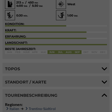
213
/ 450
m
Hm
West
4:00
/ 5:30
Std.
Std.
0:30
1:00
Min.
Std.
KONDITION:
KRAFT:
ERFAHRUNG:
LANDSCHAFT:
BESTE JAHRESZEIT:
JAN
FEB
MÄR
APR
MAI
JUN
JUL
AUG
SEP
OKT
NOV
DEC
TOPOS
STANDORT / KARTE
TOURENBESCHREIBUNG
Regionen:
Italien
Trentino-Südtirol