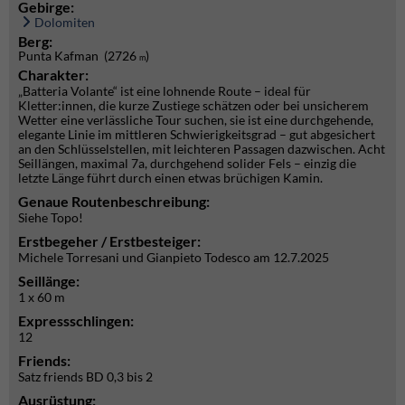
Gebirge:
Dolomiten
Berg:
Punta Kafman (2726
)
m
Charakter:
„Batteria Volante“ ist eine lohnende Route – ideal für
Kletter:innen, die kurze Zustiege schätzen oder bei unsicherem
Wetter eine verlässliche Tour suchen, sie ist eine durchgehende,
elegante Linie im mittleren Schwierigkeitsgrad – gut abgesichert
an den Schlüsselstellen, mit leichteren Passagen dazwischen. Acht
Seillängen, maximal 7a, durchgehend solider Fels – einzig die
letzte Länge führt durch einen etwas brüchigen Kamin.
Genaue Routenbeschreibung:
Siehe Topo!
Erstbegeher / Erstbesteiger:
Michele Torresani und Gianpieto Todesco am 12.7.2025
Seillänge:
1 x 60 m
Expressschlingen:
12
Friends:
Satz friends BD 0,3 bis 2
Ausrüstung: