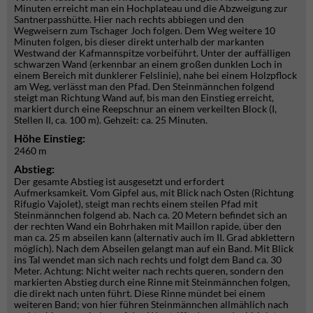
Minuten erreicht man ein Hochplateau und die Abzweigung zur
Santnerpasshütte. Hier nach rechts abbiegen und den
Wegweisern zum Tschager Joch folgen. Dem Weg weitere 10
Minuten folgen, bis dieser direkt unterhalb der markanten
Westwand der Kafmannspitze vorbeiführt. Unter der auffälligen
schwarzen Wand (erkennbar an einem großen dunklen Loch in
einem Bereich mit dunklerer Felslinie), nahe bei einem Holzpflock
am Weg, verlässt man den Pfad. Den Steinmännchen folgend
steigt man Richtung Wand auf, bis man den Einstieg erreicht,
markiert durch eine Reepschnur an einem verkeilten Block (I,
Stellen II, ca. 100 m). Gehzeit: ca. 25 Minuten.
Höhe Einstieg:
2460 m
Abstieg:
Der gesamte Abstieg ist ausgesetzt und erfordert
Aufmerksamkeit. Vom Gipfel aus, mit Blick nach Osten (Richtung
Rifugio Vajolet), steigt man rechts einem steilen Pfad mit
Steinmännchen folgend ab. Nach ca. 20 Metern befindet sich an
der rechten Wand ein Bohrhaken mit Maillon rapide, über den
man ca. 25 m abseilen kann (alternativ auch im II. Grad abklettern
möglich). Nach dem Abseilen gelangt man auf ein Band. Mit Blick
ins Tal wendet man sich nach rechts und folgt dem Band ca. 30
Meter. Achtung: Nicht weiter nach rechts queren, sondern den
markierten Abstieg durch eine Rinne mit Steinmännchen folgen,
die direkt nach unten führt. Diese Rinne mündet bei einem
weiteren Band; von hier führen Steinmännchen allmählich nach