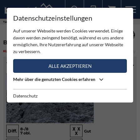
Datenschutzeinstellungen
Sollten Sie bereits ein Konto für unsere App haben, können Sie sich mit diesen Daten auch hier anmelden.
Touren
Klettern
Batteria Volante - Punta Kafman
Auf unserer Webseite werden Cookies verwendet. Einige
davon werden zwingend benötigt, während es uns andere
BATTERIA VOLANTE - PUNTA KAFMAN
ermöglichen, Ihre Nutzererfahrung auf unserer Webseite
zu verbessern.
KLETTERN
(2)
MITTEL
TOURENINFO
ALLE AKZEPTIEREN
Mehr über die genutzten Cookies erfahren
Datenschutz
8-/8
Diff.
Gut
7 obl.