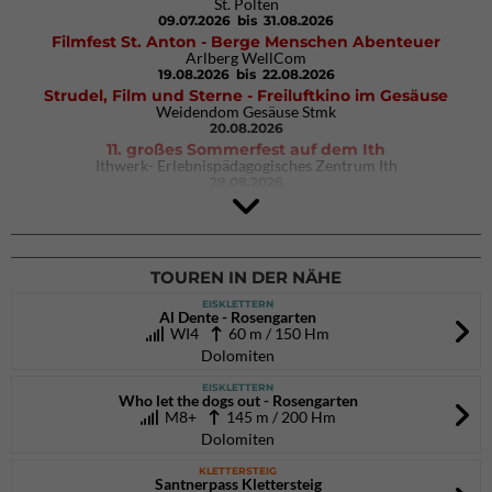
St. Pölten
09.07.2026
bis 31.08.2026
Filmfest St. Anton - Berge Menschen Abenteuer
Arlberg WellCom
19.08.2026
bis 22.08.2026
Strudel, Film und Sterne - Freiluftkino im Gesäuse
Weidendom Gesäuse Stmk
20.08.2026
11. großes Sommerfest auf dem Ith
Ithwerk- Erlebnispädagogisches Zentrum Ith
29.08.2026
4Blocs KIDS 2026
DAV Kletter- & Boulderzentrum München Süd (Thalkirchen)
26.09.2026
TOUREN IN DER NÄHE
EISKLETTERN
Al Dente - Rosengarten
WI4
60 m / 150 Hm
Dolomiten
EISKLETTERN
Who let the dogs out - Rosengarten
M8+
145 m / 200 Hm
Dolomiten
KLETTERSTEIG
Santnerpass Klettersteig