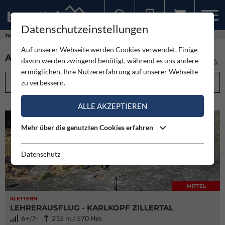
Datenschutzeinstellungen
Sollten Sie bereits ein Konto für unsere App haben, können Sie sich mit diesen Daten auch hier anmelden.
Touren
Auf unserer Webseite werden Cookies verwendet. Einige
ALLE TOUREN IM ÜBERBLICK (5974)
davon werden zwingend benötigt, während es uns andere
ermöglichen, Ihre Nutzererfahrung auf unserer Webseite
FILTEROPTIONEN
zu verbessern.
ALLE AKZEPTIEREN
Mehr über die genutzten Cookies erfahren
Datenschutz
MITTEL
KLETTERN
LEHRERAUSFLUG - KARLKOPF ZILLERTAL
6+/7-
215 m / 570 Hm