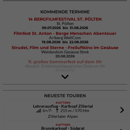
KOMMENDE TERMINE
14 BERGFILMFESTIVAL ST. PÖLTEN
St. Pölten
09.07.2026
bis 31.08.2026
Filmfest St. Anton - Berge Menschen Abenteuer
Arlberg WellCom
19.08.2026
bis 22.08.2026
Strudel, Film und Sterne - Freiluftkino im Gesäuse
Weidendom Gesäuse Stmk
20.08.2026
11. großes Sommerfest auf dem Ith
Ithwerk- Erlebnispädagogisches Zentrum Ith
29.08.2026
4Blocs KIDS 2026
DAV Kletter- & Boulderzentrum München Süd (Thalkirchen)
26.09.2026
NEUESTE TOUREN
KLETTERN
Lehrerausflug - Karlkopf Zillertal
6+/7-
215 m / 570 Hm
Zillertaler Alpen
KLETTERN
Brunnkarkopf - Südgrat