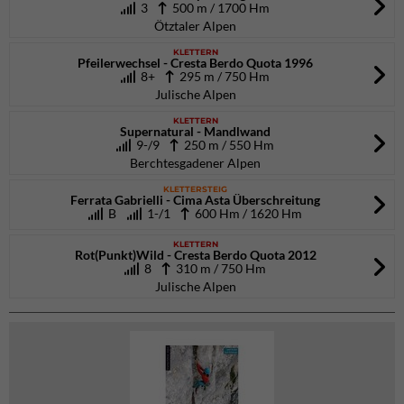
3
500 m / 1700 Hm
Ötztaler Alpen
KLETTERN
Pfeilerwechsel - Cresta Berdo Quota 1996
8+
295 m / 750 Hm
Julische Alpen
KLETTERN
Supernatural - Mandlwand
9-/9
250 m / 550 Hm
Berchtesgadener Alpen
KLETTERSTEIG
Ferrata Gabrielli - Cima Asta Überschreitung
B
1-/1
600 Hm / 1620 Hm
KLETTERN
Rot(Punkt)Wild - Cresta Berdo Quota 2012
8
310 m / 750 Hm
Julische Alpen