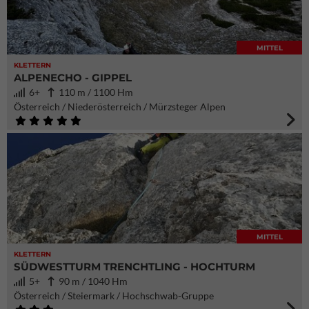
MITTEL
KLETTERN
ALPENECHO - GIPPEL
6+
110 m / 1100 Hm
Österreich / Niederösterreich / Mürzsteger Alpen
MITTEL
KLETTERN
SÜDWESTTURM TRENCHTLING - HOCHTURM
5+
90 m / 1040 Hm
Österreich / Steiermark / Hochschwab-Gruppe