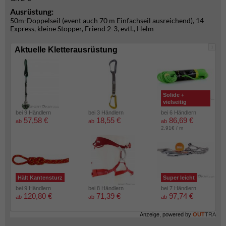
Ausrüstung:
50m-Doppelseil (event auch 70 m Einfachseil ausreichend), 14
Express, kleine Stopper, Friend 2-3, evtl., Helm
i
Aktuelle Kletterausrüstung
Solide +
vielseitig
bei 9 Händlern
bei 3 Händlern
bei 6 Händlern
57,58 €
18,55 €
86,69 €
ab
ab
ab
2.91€ / m
Hält Kantensturz
Super leicht
bei 9 Händlern
bei 8 Händlern
bei 7 Händlern
120,80 €
71,39 €
97,74 €
ab
ab
ab
Anzeige, powered by
OUT
TRA