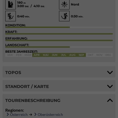
180
m
Nord
3:00
/ 4:10
Std.
Std.
0:40
0:30
Min.
Min.
KONDITION:
KRAFT:
ERFAHRUNG:
LANDSCHAFT:
BESTE JAHRESZEIT:
JAN
FEB
MÄR
APR
MAI
JUN
JUL
AUG
SEP
OKT
NOV
DEC
TOPOS
STANDORT / KARTE
TOURENBESCHREIBUNG
Regionen:
Österreich
Oberösterreich