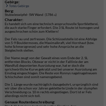
Gebirge:
Totes Gebirge
Berg:
Stubwieswipfel- SW Wand (1786
)
m
Charakter:
Es handelt sich um eine technisch anspruchsvolle Sportkletterei,
die auch starke Finger erfordert. Die 3 SL Route ist homogen und
ausgeschrochen schön zum Klettern!
Der Fels rau und zerfressen. Die Schlüsselstelle ist eine Abfolge
von 5-9 Bouldermoves, die Maximalkraft, viel Hornhaut (bzw.
hohe Schmerzgrenze) und sehr hohe Ansprüche an die
Steigtechnik stellen.
Der Name zeugt von der Gewalt eines vom Ende der 2. SL
entfernten Blocks. Obzwar er nicht in der Falllinie der am
Wandfuß deponierten Ausrüstung war, hat er doch die
sprichwörtliche Kurve gekratzt und bei unserer Ausrüstung am
Einstieg eingeschlagen. Die Reste von Ronnys nagelnagelneuem
Schischuhen sind somit namensgebend.
Die 1. Länge wurde nachträglich dazugebohrt, ursprünglich sind
wir über die schon vor Jahren gekletterte Linde in der stumpfen
Verschneidung ca. 10 m rechts eingestiegen. Dort ist er Fels
allerdings nicht sich toll.
Genaue Routenbeschreibung: