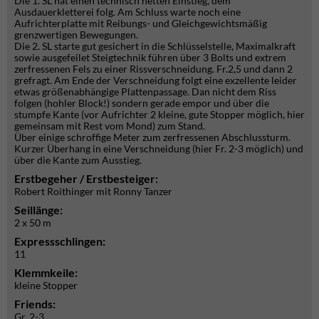
Die 1. SL hat einen technisch netten Einstieg, dem
Ausdauerkletterei folg. Am Schluss warte noch eine
Aufrichterplatte mit Reibungs- und Gleichgewichtsmäßig
grenzwertigen Bewegungen.
Die 2. SL starte gut gesichert in die Schlüsselstelle, Maximalkraft
sowie ausgefeilet Steigtechnik führen über 3 Bolts und extrem
zerfressenen Fels zu einer Rissverschneidung. Fr.2,5 und dann 2
grefragt. Am Ende der Verschneidung folgt eine exzellente leider
etwas größenabhängige Plattenpassage. Dan nicht dem Riss
folgen (hohler Block!) sondern gerade empor und über die
stumpfe Kante (vor Aufrichter 2 kleine, gute Stopper möglich, hier
gemeinsam mit Rest vom Mond) zum Stand.
Über einige schroffige Meter zum zerfressenen Abschlussturm.
Kurzer Überhang in eine Verschneidung (hier Fr. 2-3 möglich) und
über die Kante zum Ausstieg.
Erstbegeher / Erstbesteiger:
Robert Roithinger mit Ronny Tanzer
Seillänge:
2 x 50 m
Expressschlingen:
11
Klemmkeile:
kleine Stopper
Friends:
Gr. 2-3