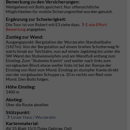
Bemerkung zu den Versicherungen:
Weitgehend mit Bolts gesichert. Nur offensichtliche
Möglichkeiten für mobile Sicherungsmittel wurden genutzt.
Ergänzung zur Schwierigkeit:
Die Tour ist von Robert mit E3 siehe dazu
E wie Effort
Bewertung
angegeben.
Zustieg zur Wand:
Ausgangspunkt: Bergstation der Wurzeralm-Standseilbahn
(1427m). Von der Bergstation auf einem breiten Schotterweg N-
wärts hinab zur Teichlalm, nun auf einem Jagdsteig bis unter die
SW-Wand des Stubwieswipfels und am Wandfuß entlang zum
Einstieg. Zum "Stubwies Kamin" und weiter nach links zum
voregbauten Block etwas weiter links ist bei der Rampe der
Einstieg von Rest vom Mond. Einstieg an stumpfer Kante direkt
von der vorgebauten Schuppe ca. 10 m rechts von Rest vom
Mond. Den Bolts folgen.
Höhe Einstieg:
1400 m
Abstieg:
Über die Route abseilen
Stützpunkt:
Linzer Haus / Wurzeralm
Kartenmaterial:
AV 25 Blatt 15/3 (Totes Gebirge, Ost)