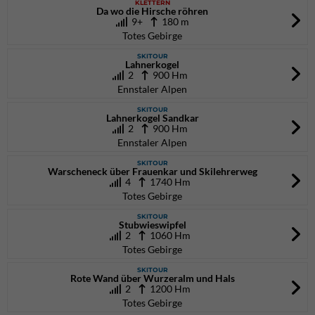
KLETTERN
Da wo die Hirsche röhren
9+
180 m
Totes Gebirge
SKITOUR
Lahnerkogel
2
900 Hm
Ennstaler Alpen
SKITOUR
Lahnerkogel Sandkar
2
900 Hm
Ennstaler Alpen
SKITOUR
Warscheneck über Frauenkar und Skilehrerweg
4
1740 Hm
Totes Gebirge
SKITOUR
Stubwieswipfel
2
1060 Hm
Totes Gebirge
SKITOUR
Rote Wand über Wurzeralm und Hals
2
1200 Hm
Totes Gebirge