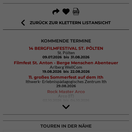
ZURÜCK ZUR KLETTERN LISTANSICHT
KOMMENDE TERMINE
14 BERGFILMFESTIVAL ST. PÖLTEN
St. Pölten
09.07.2026
bis 31.08.2026
Filmfest St. Anton - Berge Menschen Abenteuer
Arlberg WellCom
19.08.2026
bis 22.08.2026
11. großes Sommerfest auf dem Ith
Ithwerk- Erlebnispädagogisches Zentrum Ith
29.08.2026
Rock Master Arco
Arco (IT)
02.10.2026
bis 04.10.2026
9. Eiskletter Festival Osttirol
Eisparkt Osttirol
08.01.2027
bis 10.01.2027
TOUREN IN DER NÄHE