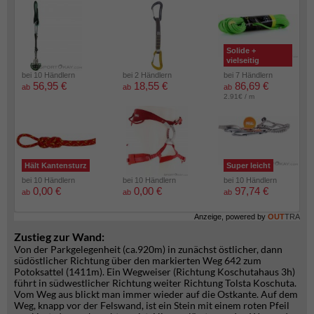
Solide +
vielseitig
bei 10 Händlern
bei 2 Händlern
bei 7 Händlern
56,95 €
18,55 €
86,69 €
ab
ab
ab
2.91€ / m
Hält Kantensturz
Super leicht
bei 10 Händlern
bei 10 Händlern
bei 10 Händlern
0,00 €
0,00 €
97,74 €
ab
ab
ab
Anzeige, powered by
OUT
TRA
Zustieg zur Wand:
Von der Parkgelegenheit (ca.920m) in zunächst östlicher, dann
südöstlicher Richtung über den markierten Weg 642 zum
Potoksattel (1411m). Ein Wegweiser (Richtung Koschutahaus 3h)
führt in südwestlicher Richtung weiter Richtung Tolsta Koschuta.
Vom Weg aus blickt man immer wieder auf die Ostkante. Auf dem
Weg, knapp vor der Felswand, ist ein Stein mit einem roten Pfeil