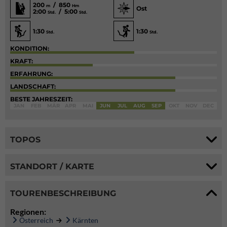
200
/ 850
m
Hm
Ost
2:00
/ 5:00
Std.
Std.
1:30
1:30
Std.
Std.
KONDITION:
KRAFT:
ERFAHRUNG:
LANDSCHAFT:
BESTE JAHRESZEIT:
JAN
FEB
MÄR
APR
MAI
JUN
JUL
AUG
SEP
OKT
NOV
DEC
TOPOS
STANDORT / KARTE
TOURENBESCHREIBUNG
Regionen:
Österreich
Kärnten