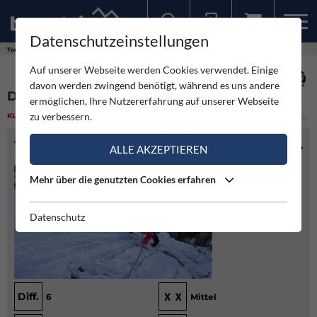
Datenschutzeinstellungen
Sollten Sie bereits ein Konto für unsere App haben, können Sie sich mit diesen Daten auch hier anmelden.
Touren
Klettern
Direkte Ostkante - Tolsta Koschuta
Auf unserer Webseite werden Cookies verwendet. Einige
davon werden zwingend benötigt, während es uns andere
DIREKTE OSTKANTE - TOLSTA KOSCHUTA
ermöglichen, Ihre Nutzererfahrung auf unserer Webseite
zu verbessern.
KLETTERN
(0)
MITTEL
TOURENINFO
ALLE AKZEPTIEREN
Mehr über die genutzten Cookies erfahren
Datenschutz
Diff.
6
Mittel