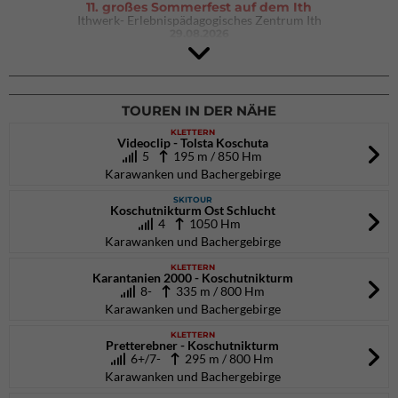
11. großes Sommerfest auf dem Ith
Ithwerk- Erlebnispädagogisches Zentrum Ith
29.08.2026
4Blocs KIDS 2026
DAV Kletter- & Boulderzentrum München Süd (Thalkirchen)
26.09.2026
TOUREN IN DER NÄHE
KLETTERN
Videoclip - Tolsta Koschuta
5
195 m / 850 Hm
Karawanken und Bachergebirge
SKITOUR
Koschutnikturm Ost Schlucht
4
1050 Hm
Karawanken und Bachergebirge
KLETTERN
Karantanien 2000 - Koschutnikturm
8-
335 m / 800 Hm
Karawanken und Bachergebirge
KLETTERN
Pretterebner - Koschutnikturm
6+/7-
295 m / 800 Hm
Karawanken und Bachergebirge