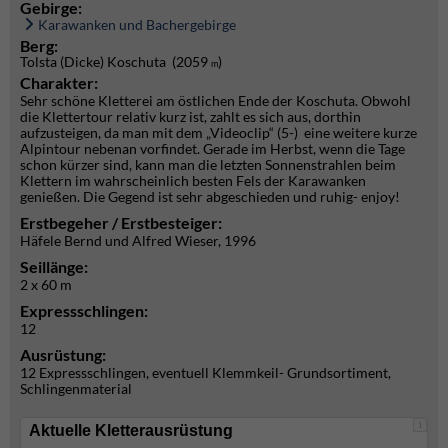
Gebirge:
Karawanken und Bachergebirge
Berg:
Tolsta (Dicke) Koschuta (2059
)
m
Charakter:
Sehr schöne Kletterei am östlichen Ende der Koschuta. Obwohl
die Klettertour relativ kurz ist, zahlt es sich aus, dorthin
aufzusteigen, da man mit dem „Videoclip“ (5-) eine weitere kurze
Alpintour nebenan vorfindet. Gerade im Herbst, wenn die Tage
schon kürzer sind, kann man die letzten Sonnenstrahlen beim
Klettern im wahrscheinlich besten Fels der Karawanken
genießen. Die Gegend ist sehr abgeschieden und ruhig- enjoy!
Erstbegeher / Erstbesteiger:
Häfele Bernd und Alfred Wieser, 1996
Seillänge:
2 x 60 m
Expressschlingen:
12
Ausrüstung:
12 Expressschlingen, eventuell Klemmkeil- Grundsortiment,
Schlingenmaterial
i
Aktuelle Kletterausrüstung