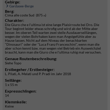
Gebirge:
Gardasee-Berge
Berg:
Cima alle coste Sud (875
)
m
Charakter:
Die Giuro che e l'ultima ist eine lange Plaisirroute bei Dro. Die
Tour beginnt leider etwas schrofig und wird ab der Mitte aber
besser. Im oberen Teil warten zwei steile Ausdauerseillängen,
wegen der vielen Bohrhaken kann man Angstgefühle aber zu
Hause lassen. Nicht auf dem Niveau der benachbarten
"Dinosauri" oder der "Luca Franz Franceschini", wenn man die
aber schon kennt bzw. man wegen viel Betrieb ein Ausweichziel
braucht, kann man die Giuro che e l'ultima ruhig mal versuchen.
Genaue Routenbeschreibung:
Siehe Topo
Erstbegeher / Erstbesteiger:
L. Pilati, A. Melati und P. Pradi im Jahr 2018
Seillänge:
1 x 55 m
Expressschlingen:
14
Klemmkeile:
Keine