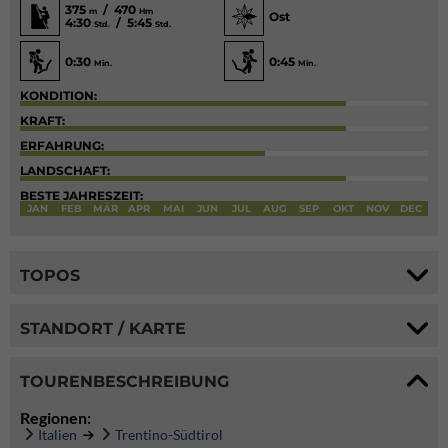
375
/ 470
m
Hm
Ost
4:30
/ 5:45
Std.
Std.
0:30
0:45
Min.
Min.
KONDITION:
KRAFT:
ERFAHRUNG:
LANDSCHAFT:
BESTE JAHRESZEIT:
JAN
FEB
MÄR
APR
MAI
JUN
JUL
AUG
SEP
OKT
NOV
DEC
TOPOS
STANDORT / KARTE
TOURENBESCHREIBUNG
Regionen:
Italien
Trentino-Südtirol