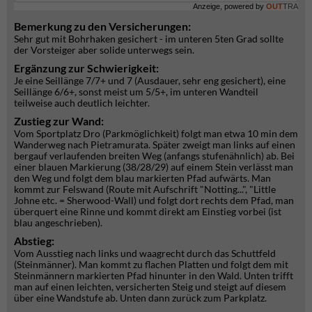
Anzeige, powered by
OUT
TRA
Bemerkung zu den Versicherungen:
Sehr gut mit Bohrhaken gesichert - im unteren 5ten Grad sollte
der Vorsteiger aber solide unterwegs sein.
Ergänzung zur Schwierigkeit:
Je eine Seillänge 7/7+ und 7 (Ausdauer, sehr eng gesichert), eine
Seillänge 6/6+, sonst meist um 5/5+, im unteren Wandteil
teilweise auch deutlich leichter.
Zustieg zur Wand:
Vom Sportplatz Dro (Parkmöglichkeit) folgt man etwa 10 min dem
Wanderweg nach Pietramurata. Später zweigt man links auf einen
bergauf verlaufenden breiten Weg (anfangs stufenähnlich) ab. Bei
einer blauen Markierung (38/28/29) auf einem Stein verlässt man
den Weg und folgt dem blau markierten Pfad aufwärts. Man
kommt zur Felswand (Route mit Aufschrift "Notting...", "Little
Johne etc. = Sherwood-Wall) und folgt dort rechts dem Pfad, man
überquert eine Rinne und kommt direkt am Einstieg vorbei (ist
blau angeschrieben).
Abstieg:
Vom Ausstieg nach links und waagrecht durch das Schuttfeld
(Steinmänner). Man kommt zu flachen Platten und folgt dem mit
Steinmännern markierten Pfad hinunter in den Wald. Unten trifft
man auf einen leichten, versicherten Steig und steigt auf diesem
über eine Wandstufe ab. Unten dann zurück zum Parkplatz.