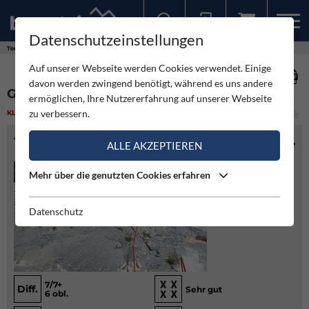
Datenschutzeinstellungen
Sollten Sie bereits ein Konto für unsere App haben, können Sie sich mit diesen Daten auch hier anmelden.
Touren
Klettern
Giuro che e l'ultima - Cima alle Coste
Auf unserer Webseite werden Cookies verwendet. Einige
davon werden zwingend benötigt, während es uns andere
GIURO CHE E L'ULTIMA - CIMA ALLE COSTE
ermöglichen, Ihre Nutzererfahrung auf unserer Webseite
zu verbessern.
KLETTERN
(6)
MITTEL
TOURENINFO
ALLE AKZEPTIEREN
Mehr über die genutzten Cookies erfahren
Datenschutz
7/7+
Diff.
Sehr gut
6 obl.