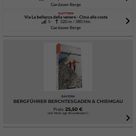
Gardasee-Berge
KLETTERN
Via La bellezza della venere - Cima alle coste
5-
320 m / 380 Hm
Gardasee-Berge
BAYERN
BERGFÜHRER BERCHTESGADEN & CHIEMGAU
25,50 €
Preis:
(inkl. MwSt. zzgl. Versandkosten*)