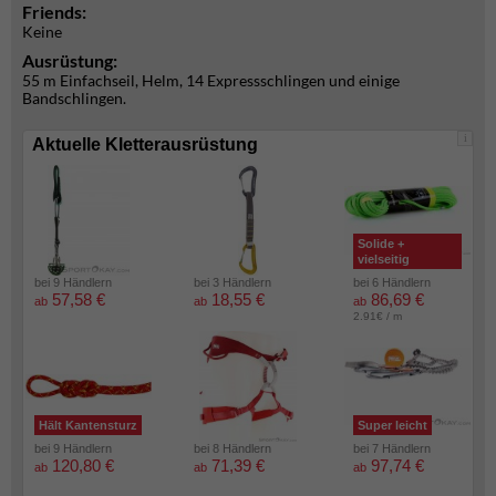
Friends:
Keine
Ausrüstung:
55 m Einfachseil, Helm, 14 Expressschlingen und einige
Bandschlingen.
i
Aktuelle Kletterausrüstung
Solide +
vielseitig
bei 9 Händlern
bei 3 Händlern
bei 6 Händlern
57,58 €
18,55 €
86,69 €
ab
ab
ab
2.91€ / m
Hält Kantensturz
Super leicht
bei 9 Händlern
bei 8 Händlern
bei 7 Händlern
120,80 €
71,39 €
97,74 €
ab
ab
ab