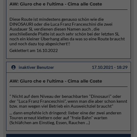
AW: Giuro che e l'ultima - Cima alle Coste
Diese Route ist mindestens genauso schön wie die
DINOSAURI oder die Luca Franz Franceschini die zwei
Ausdauer SL verdienen diesen Namen auch , die
anschließende Platte ist auch sehr schön bei der letzten SL
noch ein kleiner Überhang alles da was so eine Route braucht
und noch dazu top abgesichert!!
Geklettert am 16.10.2022
inaktiver Benutzer
17.10.2021 - 18:29
AW: Giuro che e l'ultima - Cima alle Coste
" Nicht auf dem Niveau der benachbarten "Dinosauri" oder
der "Luca Franz Franceschini", wenn man die aber schon kennt
bzw. man wegen viel Betrieb ein Ausweichziel braucht"
... dann empfehle ich dringend: lieber eine der zwei anderen
Touren erneut klettern oder auf "freie Bahn" warten
(Schläfchen am Einstieg, Essen, Rauchen ...)