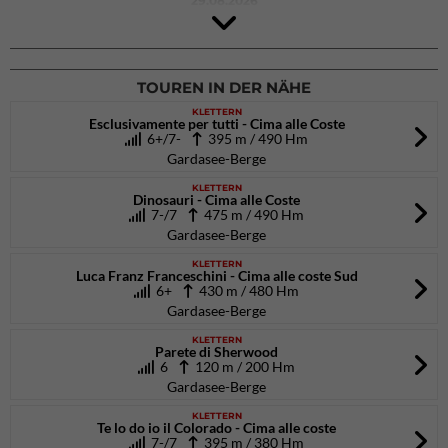
29.08.2026
Rock Master Arco
Arco (IT)
02.10.2026
bis 04.10.2026
TOUREN IN DER NÄHE
KLETTERN
Esclusivamente per tutti - Cima alle Coste
6+/7-
395 m / 490 Hm
Gardasee-Berge
KLETTERN
Dinosauri - Cima alle Coste
7-/7
475 m / 490 Hm
Gardasee-Berge
KLETTERN
Luca Franz Franceschini - Cima alle coste Sud
6+
430 m / 480 Hm
Gardasee-Berge
KLETTERN
Parete di Sherwood
6
120 m / 200 Hm
Gardasee-Berge
KLETTERN
Te lo do io il Colorado - Cima alle coste
7-/7
395 m / 380 Hm