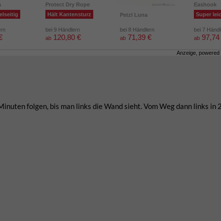
a
Protect Dry Rope
Eashook
elseitig
Hält Kantensturz
Super lei
Petzl Luna
ern
bei 9 Händlern
bei 8 Händlern
bei 7 Händ
€
120,80 €
71,39 €
97,74
ab
ab
ab
Anzeige, powered
nuten folgen, bis man links die Wand sieht. Vom Weg dann links in 