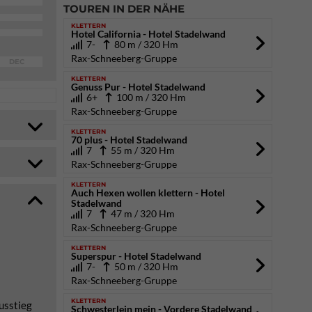
TOUREN IN DER NÄHE
KLETTERN
Hotel California - Hotel Stadelwand
7-
80 m / 320 Hm
Rax-Schneeberg-Gruppe
DEC
KLETTERN
Genuss Pur - Hotel Stadelwand
6+
100 m / 320 Hm
Rax-Schneeberg-Gruppe
KLETTERN
70 plus - Hotel Stadelwand
7
55 m / 320 Hm
Rax-Schneeberg-Gruppe
KLETTERN
Auch Hexen wollen klettern - Hotel
Stadelwand
7
47 m / 320 Hm
Rax-Schneeberg-Gruppe
KLETTERN
Superspur - Hotel Stadelwand
7-
50 m / 320 Hm
Rax-Schneeberg-Gruppe
KLETTERN
Ausstieg
Schwesterlein mein - Vordere Stadelwand