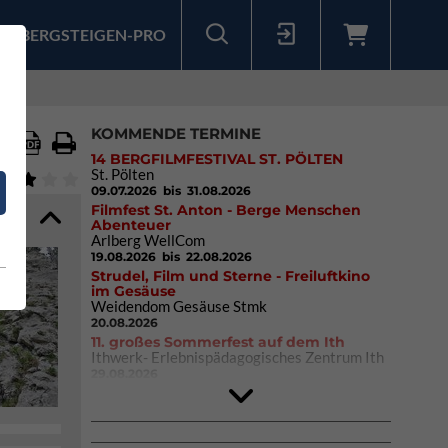
BERGSTEIGEN-PRO
Sollten Sie bereits ein Konto für unsere App haben, können Sie sich mit diesen Daten auch hier anmelden.
KOMMENDE TERMINE
14 BERGFILMFESTIVAL ST. PÖLTEN
St. Pölten
09.07.2026
bis 31.08.2026
Filmfest St. Anton - Berge Menschen
Abenteuer
Arlberg WellCom
19.08.2026
bis 22.08.2026
Strudel, Film und Sterne - Freiluftkino
im Gesäuse
Weidendom Gesäuse Stmk
20.08.2026
11. großes Sommerfest auf dem Ith
Ithwerk- Erlebnispädagogisches Zentrum Ith
29.08.2026
Rock Master Arco
Arco (IT)
02.10.2026
bis 04.10.2026