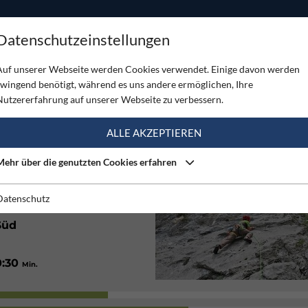
ODUKTE
TOUREN
SERVICE
SHOP
MAGAZINE
Datenschutzeinstellungen
Stadelwand
Auf unserer Webseite werden Cookies verwendet. Einige davon werden
zwingend benötigt, während es uns andere ermöglichen, Ihre
STADELWAND
Nutzererfahrung auf unserer Webseite zu verbessern.
(1)
ALLE AKZEPTIEREN
Mehr über die genutzten Cookies erfahren
Gut
Datenschutz
Süd
0:30
Min.