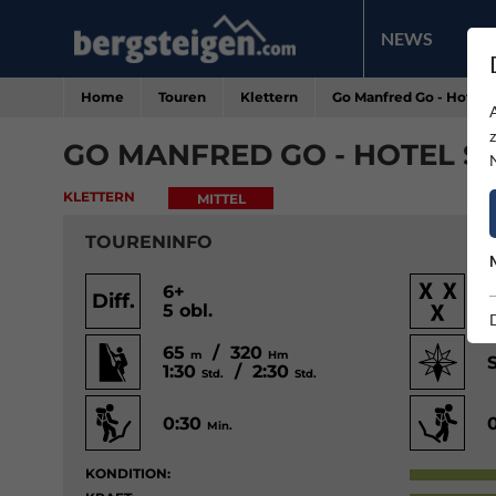
NEWS
PR
Home
Touren
Klettern
Go Manfred Go - Hotel 
GO MANFRED GO - HOTEL 
KLETTERN
MITTEL
TOURENINFO
6+
Diff.
5 obl.
65
/ 320
m
Hm
1:30
/ 2:30
Std.
Std.
0:30
Min.
KONDITION: