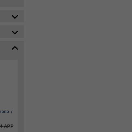
HRER /
N-APP