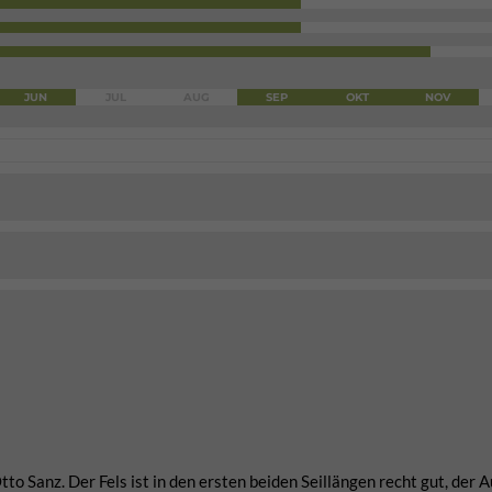
JUN
JUL
AUG
SEP
OKT
NOV
o Sanz. Der Fels ist in den ersten beiden Seillängen recht gut, der 