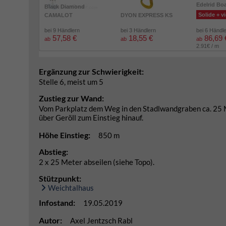
Edelrid Bo
Black Diamond
Solide + vi
CAMALOT
DYON EXPRESS KS
bei 9 Händlern
bei 3 Händlern
bei 6 Händl
57,58 €
18,55 €
86,69 
ab
ab
ab
2.91€ / m
Ergänzung zur Schwierigkeit:
Stelle 6, meist um 5
Zustieg zur Wand:
Vom Parkplatz dem Weg in den Stadlwandgraben ca. 25 Mi
über Geröll zum Einstieg hinauf.
Höhe Einstieg:
850 m
Abstieg:
2 x 25 Meter abseilen (siehe Topo).
Stützpunkt:
Weichtalhaus
Infostand:
19.05.2019
Autor:
Axel Jentzsch Rabl