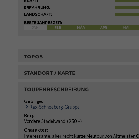
KRAFT:
ERFAHRUNG:
LANDSCHAFT:
BESTE JAHRESZEIT:
JAN
FEB
MÄR
APR
MAI
TOPOS
STANDORT / KARTE
TOURENBESCHREIBUNG
Gebirge:
Rax-Schneeberg-Gruppe
Berg:
Vordere Stadelwand (950
)
m
Charakter:
Interessante, aber recht kurze Neutour von Altmeister Ott