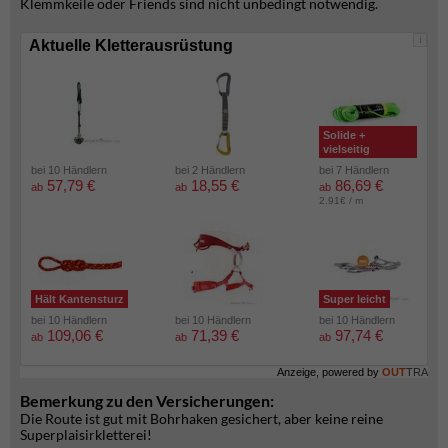
Klemmkeile oder Friends sind nicht unbedingt notwendig.
i
Aktuelle Kletterausrüstung
Solide +
vielseitig
bei 10 Händlern
bei 2 Händlern
bei 7 Händlern
57,79 €
18,55 €
86,69 €
ab
ab
ab
2.91€ / m
Hält Kantensturz
Super leicht
bei 10 Händlern
bei 10 Händlern
bei 10 Händlern
109,06 €
71,39 €
97,74 €
ab
ab
ab
Anzeige, powered by
OUT
TRA
Bemerkung zu den Versicherungen:
Die Route ist gut mit Bohrhaken gesichert, aber keine reine
Superplaisirkletterei!