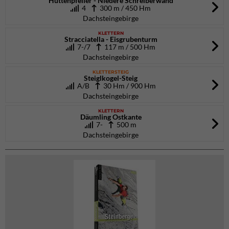
Hüttenpfeiler - Niedere Schreiberwand
4
300 m / 450 Hm
Dachsteingebirge
KLETTERN
Stracciatella - Eisgrubenturm
7-/7
117 m / 500 Hm
Dachsteingebirge
KLETTERSTEIG
Steiglkogel-Steig
A/B
30 Hm / 900 Hm
Dachsteingebirge
KLETTERN
Däumling Ostkante
7-
500 m
Dachsteingebirge