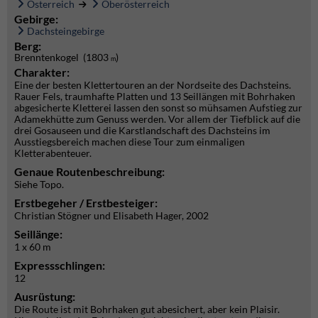
Österreich
Oberösterreich
Gebirge:
Dachsteingebirge
Berg:
Brenntenkogel (1803
)
m
Charakter:
Eine der besten Klettertouren an der Nordseite des Dachsteins.
Rauer Fels, traumhafte Platten und 13 Seillängen mit Bohrhaken
abgesicherte Kletterei lassen den sonst so mühsamen Aufstieg zur
Adamekhütte zum Genuss werden. Vor allem der Tiefblick auf die
drei Gosauseen und die Karstlandschaft des Dachsteins im
Ausstiegsbereich machen diese Tour zum einmaligen
Kletterabenteuer.
Genaue Routenbeschreibung:
Siehe Topo.
Erstbegeher / Erstbesteiger:
Christian Stögner und Elisabeth Hager, 2002
Seillänge:
1 x 60 m
Expressschlingen:
12
Ausrüstung:
Die Route ist mit Bohrhaken gut abesichert, aber kein Plaisir.