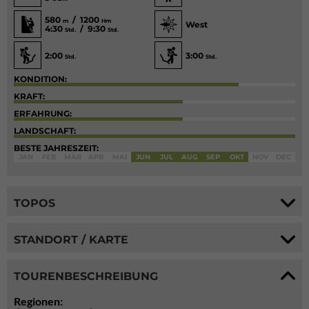
580
/ 1200
m
Hm
West
4:30
/ 9:30
Std.
Std.
2:00
3:00
Std.
Std.
KONDITION:
KRAFT:
ERFAHRUNG:
LANDSCHAFT:
BESTE JAHRESZEIT:
JAN
FEB
MÄR
APR
MAI
JUN
JUL
AUG
SEP
OKT
NOV
DEC
TOPOS
STANDORT / KARTE
TOURENBESCHREIBUNG
Regionen: