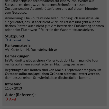
der Latschengasse rechtshaltend auf eine Wiese. Weiter auf
Steigspuren, den tlw. vorhandenen Steinmännern zum
Zustiegsweg der Adamekhütte folgen und auf diesem hinunter
zum Gosausee.
Anmerkung: Die Route wurde zwar ursprünglich zum Abseilen
eingerichtet, das ist aber nicht wirklich ratsam und geht auf den
flachen Platten auch nicht gut. Am besten den Fußabstieg nehmen
oder beim Fluchtweg (Pfeiler) in der Wandmitte aussteigen.
Stützpunkt:
Adamekhütte
Kartenmaterial:
AV-Karte Nr. 14, Dachsteingebirge
Bemerkungen:
In Wandmitte gibt es einen Pfeilerkopf, dort kann man die Tour
rechts auf einem ausgetrettenen Fluchtweg verlassen.
Begehungen der Routen sind von Mai bis September möglich. Im
Oktober sollte aus jagdlichen Gründen nicht geklettert werden
,
damit es zu keinen Schwierigkeiten diesbezüglich kommt.
Infostand:
11.07.2013
Autor (Referenz):
Axel