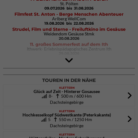
St. Pölten
09.07.2026
bis 31.08.2026
Filmfest St. Anton - Berge Menschen Abenteuer
Arlberg WellCom
19.08.2026
bis 22.08.2026
Strudel, Film und Sterne - Freiluftkino im Gesäuse
Weidendom Gesäuse Stmk
20.08.2026
11. großes Sommerfest auf dem Ith
Ithwerk- Erlebnispädagogisches Zentrum Ith
29.08.2026
4Blocs KIDS 2026
DAV Kletter- & Boulderzentrum München Süd (Thalkirchen)
26.09.2026
TOUREN IN DER NÄHE
KLETTERN
Glück auf Zeit - Hinterer Gosausee
8-
500 m / 600 Hm
Dachsteingebirge
KLETTERN
Hochkesselkopf Südwestkante (Peterkakante)
5
550 m / 1250 Hm
Dachsteingebirge
KLETTERN