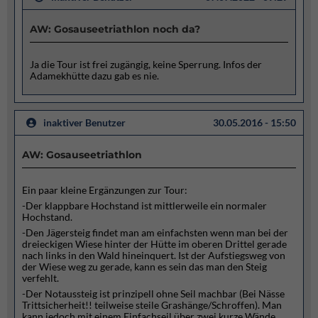
AW: Gosauseetriathlon noch da?
Ja die Tour ist frei zugängig, keine Sperrung. Infos der
Adamekhütte dazu gab es nie.
inaktiver Benutzer
30.05.2016 - 15:50
AW: Gosauseetriathlon
Ein paar kleine Ergänzungen zur Tour:
-Der klappbare Hochstand ist mittlerweile ein normaler
Hochstand.
-Den Jägersteig findet man am einfachsten wenn man bei der
dreieckigen Wiese hinter der Hütte im oberen Drittel gerade
nach links in den Wald hineinquert. Ist der Aufstiegsweg von
der Wiese weg zu gerade, kann es sein das man den Steig
verfehlt.
-Der Notaussteig ist prinzipell ohne Seil machbar (Bei Nässe
Trittsicherheit!! teilweise steile Grashänge/Schroffen). Man
kann jedoch mit einem Einfachseil über zwei kurze Wände