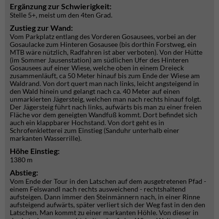
Ergänzung zur Schwierigkeit:
Stelle 5+, meist um den 4ten Grad.
Zustieg zur Wand:
Vom Parkplatz entlang des Vorderen Gosausees, vorbei an der
Gosaulacke zum Hinteren Gosausee (bis dorthin Forstweg, ein
MTB wäre nützlich, Radfahren ist aber verboten). Von der Hütte
(im Sommer Jausenstation) am südlichen Ufer des Hinteren
Gosausees auf einer Wiese, welche oben in einem Dreieck
zusammenläuft, ca 50 Meter hinauf bis zum Ende der Wiese am
Waldrand. Von dort quert man nach links, leicht angsteigend in
den Wald hinein und gelangt nach ca. 40 Meter auf einen
unmarkierten Jägersteig, welchen man nach rechts hinauf folgt.
Der Jägersteig führt nach links, aufwärts bis man zu einer freien
Fläche vor dem geneigten Wandfuß kommt. Dort befindet sich
auch ein klappbarer Hochstand. Von dort geht es in
Schrofenkletterei zum Einstieg (Sanduhr unterhalb einer
markanten Wasserrille).
Höhe Einstieg:
1380 m
Abstieg:
Vom Ende der Tour in den Latschen auf dem ausgetretenen Pfad -
einem Felswandl nach rechts ausweichend - rechtshaltend
aufsteigen. Dann immer den Steinmännern nach, in einer Rinne
aufsteigend aufwärts, später verliert sich der Weg fast in den den
Latschen. Man kommt zu einer markanten Höhle. Von dieser in