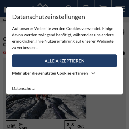
Datenschutzeinstellungen
Sollten Sie bereits ein Konto für unsere App haben, können Sie sich mit diesen Daten auch hier anmelden.
Touren
Klettern
Gosauseetriathlon - Hinterer Gosausee
Auf unserer Webseite werden Cookies verwendet. Einige
davon werden zwingend benötigt, während es uns andere
GOSAUSEETRIATHLON - HINTERER
ermöglichen, Ihre Nutzererfahrung auf unserer Webseite
GOSAUSEE
zu verbessern.
KLETTERN
(3)
MITTEL
ALLE AKZEPTIEREN
TOURENINFO
Mehr über die genutzten Cookies erfahren
Datenschutz
5+
Diff.
Gut
5 obl.