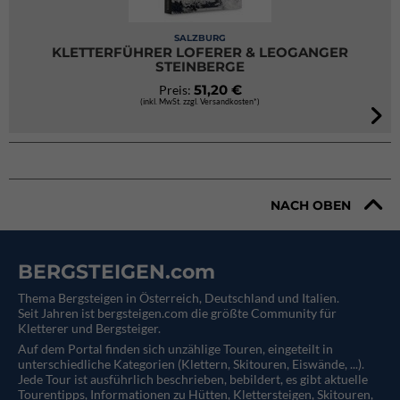
SALZBURG
KLETTERFÜHRER LOFERER & LEOGANGER
STEINBERGE
51,20 €
Preis:
(inkl. MwSt. zzgl. Versandkosten*)
NACH OBEN
BERGSTEIGEN.com
Thema Bergsteigen in Österreich, Deutschland und Italien.
Seit Jahren ist bergsteigen.com die größte Community für
Kletterer und Bergsteiger.
Auf dem Portal finden sich unzählige Touren, eingeteilt in
unterschiedliche Kategorien (Klettern, Skitouren, Eiswände, ...).
Jede Tour ist ausführlich beschrieben, bebildert, es gibt aktuelle
Tourentipps, Informationen zu Hütten, Klettersteigen, Skitouren,