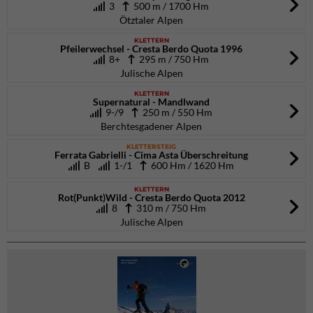
3
500 m / 1700 Hm
Ötztaler Alpen
KLETTERN
Pfeilerwechsel - Cresta Berdo Quota 1996
8+
295 m / 750 Hm
Julische Alpen
KLETTERN
Supernatural - Mandlwand
9-/9
250 m / 550 Hm
Berchtesgadener Alpen
KLETTERSTEIG
Ferrata Gabrielli - Cima Asta Überschreitung
B
1-/1
600 Hm / 1620 Hm
KLETTERN
Rot(Punkt)Wild - Cresta Berdo Quota 2012
8
310 m / 750 Hm
Julische Alpen