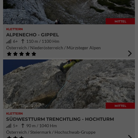
MITTEL
KLETTERN
ALPENECHO - GIPPEL
6+
110 m / 1100 Hm
Österreich / Niederösterreich / Mürzsteger Alpen
MITTEL
KLETTERN
SÜDWESTTURM TRENCHTLING - HOCHTURM
5+
90 m / 1040 Hm
Österreich / Steiermark / Hochschwab-Gruppe