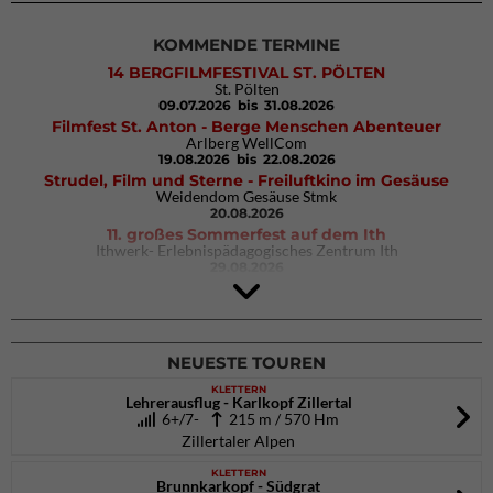
KOMMENDE TERMINE
14 BERGFILMFESTIVAL ST. PÖLTEN
St. Pölten
09.07.2026
bis 31.08.2026
Filmfest St. Anton - Berge Menschen Abenteuer
Arlberg WellCom
19.08.2026
bis 22.08.2026
Strudel, Film und Sterne - Freiluftkino im Gesäuse
Weidendom Gesäuse Stmk
20.08.2026
11. großes Sommerfest auf dem Ith
Ithwerk- Erlebnispädagogisches Zentrum Ith
29.08.2026
4Blocs KIDS 2026
DAV Kletter- & Boulderzentrum München Süd (Thalkirchen)
26.09.2026
NEUESTE TOUREN
KLETTERN
Lehrerausflug - Karlkopf Zillertal
6+/7-
215 m / 570 Hm
Zillertaler Alpen
KLETTERN
Brunnkarkopf - Südgrat