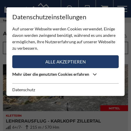
Datenschutzeinstellungen
Sollten Sie bereits ein Konto für unsere App haben, können Sie sich mit diesen Daten auch hier anmelden.
Touren
Auf unserer Webseite werden Cookies verwendet. Einige
ALLE TOUREN IM ÜBERBLICK (5974)
davon werden zwingend benötigt, während es uns andere
ermöglichen, Ihre Nutzererfahrung auf unserer Webseite
FILTEROPTIONEN
zu verbessern.
ALLE AKZEPTIEREN
Mehr über die genutzten Cookies erfahren
Datenschutz
MITTEL
KLETTERN
LEHRERAUSFLUG - KARLKOPF ZILLERTAL
6+/7-
215 m / 570 Hm