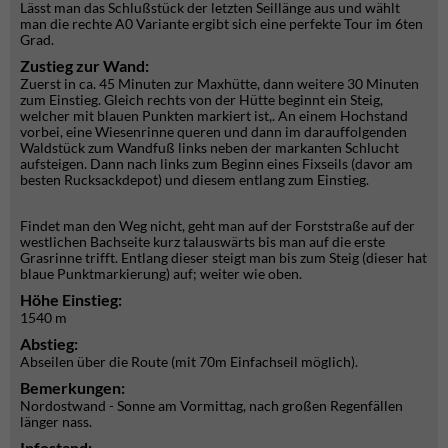
Lässt man das Schlußstück der letzten Seillänge aus und wählt
man die rechte A0 Variante ergibt sich eine perfekte Tour im 6ten
Grad.
Zustieg zur Wand:
Zuerst in ca. 45 Minuten zur Maxhütte, dann weitere 30 Minuten
zum Einstieg. Gleich rechts von der Hütte beginnt ein Steig,
welcher mit blauen Punkten markiert ist,. An einem Hochstand
vorbei, eine Wiesenrinne queren und dann im darauffolgenden
Waldstück zum Wandfuß links neben der markanten Schlucht
aufsteigen. Dann nach links zum Beginn eines Fixseils (davor am
besten Rucksackdepot) und diesem entlang zum Einstieg.
Findet man den Weg nicht, geht man auf der Forststraße auf der
westlichen Bachseite kurz talauswärts bis man auf die erste
Grasrinne trifft. Entlang dieser steigt man bis zum Steig (dieser hat
blaue Punktmarkierung) auf; weiter wie oben.
Höhe Einstieg:
1540 m
Abstieg:
Abseilen über die Route (mit 70m Einfachseil möglich).
Bemerkungen:
Nordostwand - Sonne am Vormittag, nach großen Regenfällen
länger nass.
Infostand: