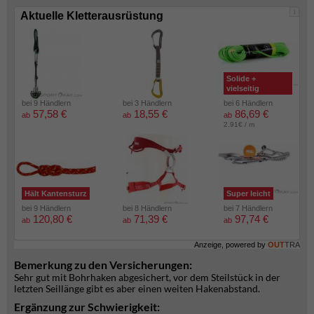
i
Aktuelle Kletterausrüstung
Solide +
vielseitig
bei 9 Händlern
bei 3 Händlern
bei 6 Händlern
57,58 €
18,55 €
86,69 €
ab
ab
ab
2.91€ / m
Hält Kantensturz
Super leicht
bei 9 Händlern
bei 8 Händlern
bei 7 Händlern
120,80 €
71,39 €
97,74 €
ab
ab
ab
Anzeige, powered by
OUT
TRA
Bemerkung zu den Versicherungen:
Sehr gut mit Bohrhaken abgesichert, vor dem Steilstück in der
letzten Seillänge gibt es aber einen weiten Hakenabstand.
Ergänzung zur Schwierigkeit: