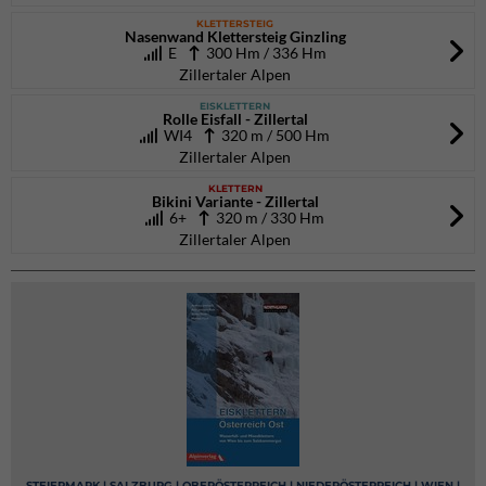
KLETTERSTEIG
Nasenwand Klettersteig Ginzling
E
300 Hm / 336 Hm
Zillertaler Alpen
EISKLETTERN
Rolle Eisfall - Zillertal
WI4
320 m / 500 Hm
Zillertaler Alpen
KLETTERN
Bikini Variante - Zillertal
6+
320 m / 330 Hm
Zillertaler Alpen
STEIERMARK | SALZBURG | OBERÖSTERREICH | NIEDERÖSTERREICH | WIEN |