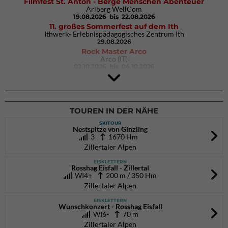
Filmfest St. Anton - Berge Menschen Abenteuer
Arlberg WellCom
19.08.2026
bis 22.08.2026
11. großes Sommerfest auf dem Ith
Ithwerk- Erlebnispädagogisches Zentrum Ith
29.08.2026
Rock Master Arco
Arco (IT)
02.10.2026
bis 04.10.2026
9. Eiskletter Festival Osttirol
Eisparkt Osttirol
08.01.2027
bis 10.01.2027
TOUREN IN DER NÄHE
SKITOUR
Nestspitze von Ginzling
3
1670 Hm
Zillertaler Alpen
EISKLETTERN
Rosshag Eisfall - Zillertal
WI4+
200 m / 350 Hm
Zillertaler Alpen
EISKLETTERN
Wunschkonzert - Rosshag Eisfall
WI6-
70 m
Zillertaler Alpen