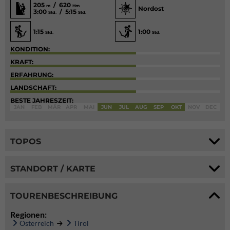
205
/ 620
m
Hm
Nordost
3:00
/ 5:15
Std.
Std.
1:15
1:00
Std.
Std.
KONDITION:
KRAFT:
ERFAHRUNG:
LANDSCHAFT:
BESTE JAHRESZEIT:
JAN
FEB
MÄR
APR
MAI
JUN
JUL
AUG
SEP
OKT
NOV
DEC
TOPOS
STANDORT / KARTE
TOURENBESCHREIBUNG
Regionen:
Österreich
Tirol