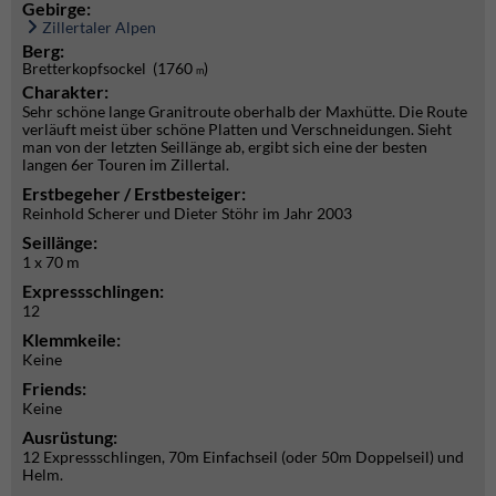
Gebirge:
Zillertaler Alpen
Berg:
Bretterkopfsockel (1760
)
m
Charakter:
Sehr schöne lange Granitroute oberhalb der Maxhütte. Die Route
verläuft meist über schöne Platten und Verschneidungen. Sieht
man von der letzten Seillänge ab, ergibt sich eine der besten
langen 6er Touren im Zillertal.
Erstbegeher / Erstbesteiger:
Reinhold Scherer und Dieter Stöhr im Jahr 2003
Seillänge:
1 x 70 m
Expressschlingen:
12
Klemmkeile:
Keine
Friends:
Keine
Ausrüstung:
12 Expressschlingen, 70m Einfachseil (oder 50m Doppelseil) und
Helm.