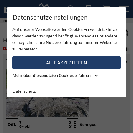
Datenschutzeinstellungen
Sollten Sie bereits ein Konto für unsere App haben, können Sie sich mit diesen Daten auch hier anmelden.
Touren
Klettern
Hammer und Sichel - Zillertal
Auf unserer Webseite werden Cookies verwendet. Einige
davon werden zwingend benötigt, während es uns andere
HAMMER UND SICHEL - ZILLERTAL
ermöglichen, Ihre Nutzererfahrung auf unserer Webseite
zu verbessern.
KLETTERN
(2)
MITTEL
TOURENINFO
ALLE AKZEPTIEREN
Mehr über die genutzten Cookies erfahren
Datenschutz
7
Diff.
Sehr gut
6+ obl.