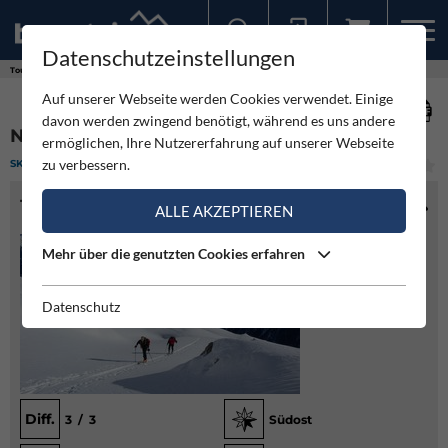
Datenschutzeinstellungen
Sollten Sie bereits ein Konto für unsere App haben, können Sie sich mit diesen Daten auch hier anmelden.
Touren
Skitour
Nestspitze von Ginzling
Auf unserer Webseite werden Cookies verwendet. Einige
davon werden zwingend benötigt, während es uns andere
NESTSPITZE VON GINZLING
ermöglichen, Ihre Nutzererfahrung auf unserer Webseite
zu verbessern.
SKITOUR
(1)
MITTEL
TOURENINFO
ALLE AKZEPTIEREN
Mehr über die genutzten Cookies erfahren
Datenschutz
Diff.
3 / 3
Südost