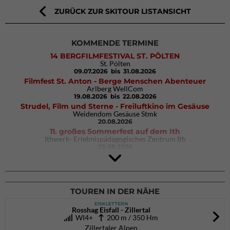
ZURÜCK ZUR SKITOUR LISTANSICHT
KOMMENDE TERMINE
14 BERGFILMFESTIVAL ST. PÖLTEN
St. Pölten
09.07.2026
bis 31.08.2026
Filmfest St. Anton - Berge Menschen Abenteuer
Arlberg WellCom
19.08.2026
bis 22.08.2026
Strudel, Film und Sterne - Freiluftkino im Gesäuse
Weidendom Gesäuse Stmk
20.08.2026
11. großes Sommerfest auf dem Ith
Ithwerk- Erlebnispädagogisches Zentrum Ith
29.08.2026
4Blocs KIDS 2026
DAV Kletter- & Boulderzentrum München Süd (Thalkirchen)
26.09.2026
TOUREN IN DER NÄHE
EISKLETTERN
Rosshag Eisfall - Zillertal
WI4+
200 m / 350 Hm
Zillertaler Alpen