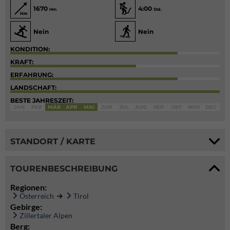
1670
4:00
Hm
Std.
Nein
Nein
KONDITION:
KRAFT:
ERFAHRUNG:
LANDSCHAFT:
BESTE JAHRESZEIT:
JAN
FEB
MÄR
APR
MAI
JUN
JUL
AUG
SEP
OKT
NOV
DEC
STANDORT / KARTE
TOURENBESCHREIBUNG
Regionen:
Österreich
Tirol
Gebirge:
Zillertaler Alpen
Berg: