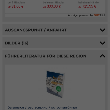
bei 7 Händlern
bei einem Händler
bei einem Händler
31,06 €
390,99 €
719,95 €
ab
ab
ab
Anzeige, powered by
OUT
TRA
AUSGANGSPUNKT / ANFAHRT
BILDER (16)
FÜHRERLITERATUR FÜR DIESE REGION
ÖSTERREICH / DEUTSCHLAND / SKITOURENFÜHRER