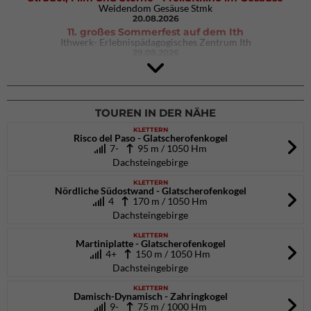
Weidendom Gesäuse Stmk
20.08.2026
11. großes Sommerfest auf dem Ith
Ithwerk- Erlebnispädagogisches Zentrum Ith
29.08.2026
4Blocs KIDS 2026
DAV Kletter- & Boulderzentrum München Süd (Thalkirchen)
26.09.2026
TOUREN IN DER NÄHE
KLETTERN
Risco del Paso - Glatscherofenkogel
7-
95 m / 1050 Hm
Dachsteingebirge
KLETTERN
Nördliche Südostwand - Glatscherofenkogel
4
170 m / 1050 Hm
Dachsteingebirge
KLETTERN
Martiniplatte - Glatscherofenkogel
4+
150 m / 1050 Hm
Dachsteingebirge
KLETTERN
Damisch-Dynamisch - Zahringkogel
9-
75 m / 1000 Hm