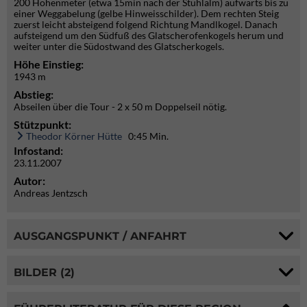
200 Höhenmeter (etwa 15min nach der Stuhlalm) aufwärts bis zu
einer Weggabelung (gelbe Hinweisschilder). Dem rechten Steig
zuerst leicht absteigend folgend Richtung Mandlkogel. Danach
aufsteigend um den Südfuß des Glatscherofenkogels herum und
weiter unter die Südostwand des Glatscherkogels.
Höhe Einstieg:
1943 m
Abstieg:
Abseilen über die Tour - 2 x 50 m Doppelseil nötig.
Stützpunkt:
Theodor Körner Hütte
0:45 Min.
Infostand:
23.11.2007
Autor:
Andreas Jentzsch
AUSGANGSPUNKT / ANFAHRT
BILDER (2)