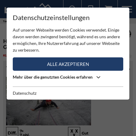
Datenschutzeinstellungen
Sollten Sie bereits ein Konto für unsere App haben, können Sie sich mit diesen Daten auch hier anmelden.
Touren
Klettern
Hart aber herzlich - Glatscherofenkogel
Auf unserer Webseite werden Cookies verwendet. Einige
davon werden zwingend benötigt, während es uns andere
HART ABER HERZLICH -
ermöglichen, Ihre Nutzererfahrung auf unserer Webseite
GLATSCHEROFENKOGEL
zu verbessern.
KLETTERN
(1)
MITTEL
ALLE AKZEPTIEREN
TOURENINFO
Mehr über die genutzten Cookies erfahren
Datenschutz
7+
Diff.
Gut
7 obl.