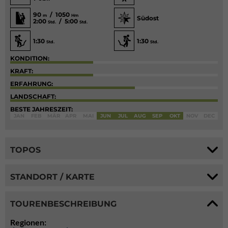
90
/ 1050
m
Hm
Südost
2:00
/ 5:00
Std.
Std.
1:30
1:30
Std.
Std.
KONDITION:
KRAFT:
ERFAHRUNG:
LANDSCHAFT:
BESTE JAHRESZEIT:
JAN
FEB
MÄR
APR
MAI
JUN
JUL
AUG
SEP
OKT
NOV
DEC
TOPOS
STANDORT / KARTE
TOURENBESCHREIBUNG
Regionen: