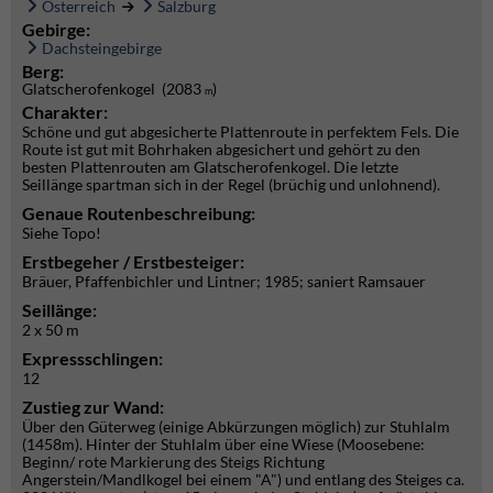
Österreich
Salzburg
Gebirge:
Dachsteingebirge
Berg:
Glatscherofenkogel (2083
)
m
Charakter:
Schöne und gut abgesicherte Plattenroute in perfektem Fels. Die
Route ist gut mit Bohrhaken abgesichert und gehört zu den
besten Plattenrouten am Glatscherofenkogel. Die letzte
Seillänge spartman sich in der Regel (brüchig und unlohnend).
Genaue Routenbeschreibung:
Siehe Topo!
Erstbegeher / Erstbesteiger:
Bräuer, Pfaffenbichler und Lintner; 1985; saniert Ramsauer
Seillänge:
2 x 50 m
Expressschlingen:
12
Zustieg zur Wand:
Über den Güterweg (einige Abkürzungen möglich) zur Stuhlalm
(1458m). Hinter der Stuhlalm über eine Wiese (Moosebene:
Beginn/ rote Markierung des Steigs Richtung
Angerstein/Mandlkogel bei einem "A") und entlang des Steiges ca.