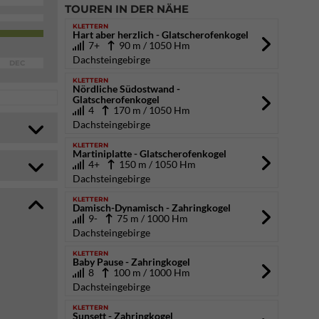
TOUREN IN DER NÄHE
KLETTERN
Hart aber herzlich - Glatscherofenkogel
7+
90 m / 1050 Hm
Dachsteingebirge
DEC
KLETTERN
Nördliche Südostwand -
Glatscherofenkogel
4
170 m / 1050 Hm
Dachsteingebirge
KLETTERN
Martiniplatte - Glatscherofenkogel
4+
150 m / 1050 Hm
Dachsteingebirge
KLETTERN
Damisch-Dynamisch - Zahringkogel
9-
75 m / 1000 Hm
Dachsteingebirge
KLETTERN
Baby Pause - Zahringkogel
8
100 m / 1000 Hm
Dachsteingebirge
KLETTERN
Sunsett - Zahringkogel