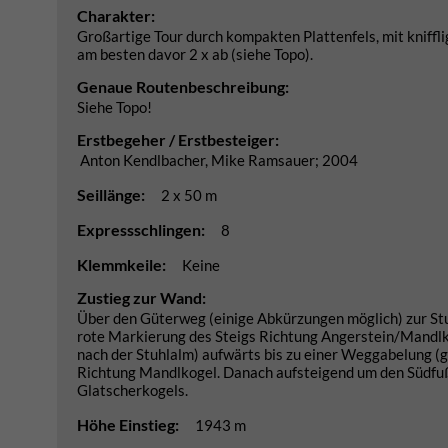
Charakter:
Großartige Tour durch kompakten Plattenfels, mit knifflig
am besten davor 2 x ab (siehe Topo).
Genaue Routenbeschreibung:
Siehe Topo!
Erstbegeher / Erstbesteiger:
Anton Kendlbacher, Mike Ramsauer; 2004
Seillänge:
2 x 50 m
Expressschlingen:
8
Klemmkeile:
Keine
Zustieg zur Wand:
Über den Güterweg (einige Abkürzungen möglich) zur St
rote Markierung des Steigs Richtung Angerstein/Mandlk
nach der Stuhlalm) aufwärts bis zu einer Weggabelung (g
Richtung Mandlkogel. Danach aufsteigend um den Südfuß
Glatscherkogels.
Höhe Einstieg:
1943 m