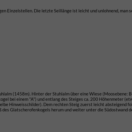
en Einzelstellen. Die letzte Seillänge ist leicht und unlohnend, man s
uhlalm (1458m). Hinter der Stuhlalm über eine Wiese (Moosebene: B
ogel bei einem "A") und entlang des Steiges ca. 200 Höhenmeter (e
elbe Hinweisschilder). Dem rechten Steig zuerst leicht absteigend f
 des Glatscherofenkogels herum und weiter unter die Südostwand d