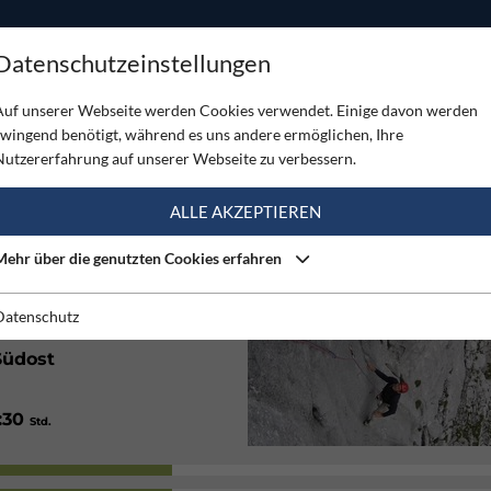
ODUKTE
TOUREN
SERVICE
SHOP
MAGAZINE
Datenschutzeinstellungen
herofenkogel
Auf unserer Webseite werden Cookies verwendet. Einige davon werden
zwingend benötigt, während es uns andere ermöglichen, Ihre
HEROFENKOGEL
Nutzererfahrung auf unserer Webseite zu verbessern.
(2)
ALLE AKZEPTIEREN
Mehr über die genutzten Cookies erfahren
Gut
Datenschutz
Südost
1:30
Std.