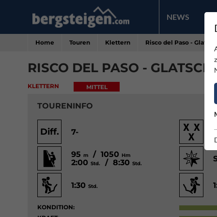
NEWS
PR
Home
Touren
Klettern
Risco del Paso - Glatsc
RISCO DEL PASO - GLATSC
KLETTERN
MITTEL
TOURENINFO
Diff.
7-
95
/ 1050
m
Hm
2:00
/ 8:30
Std.
Std.
1:30
Std.
KONDITION: