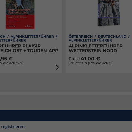
CH / ALPINKLETTERFÜHRER /
ÖSTERREICH / DEUTSCHLAND /
ETTERFÜHRER
ALPINKLETTERFÜHRER
RFÜHRER PLAISIR
ALPINKLETTERFÜHRER
EICH OST + TOUREN-APP
WETTERSTEIN NORD
,95 €
41,00 €
Preis:
Versandkostenfrei)
(inkl. MwSt. zzgl. Versandkosten*)
r
registrieren
.