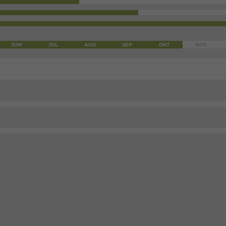
JUN
JUL
AUG
SEP
OKT
NOV