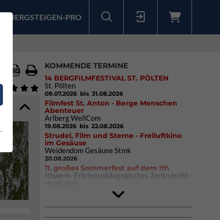
BERGSTEIGEN-PRO
Sollten Sie bereits ein Konto für unsere App haben, können Sie sich mit diesen Daten auch hier anmelden.
KOMMENDE TERMINE
14 BERGFILMFESTIVAL ST. PÖLTEN
St. Pölten
09.07.2026
bis 31.08.2026
Filmfest St. Anton - Berge Menschen
Abenteuer
Arlberg WellCom
19.08.2026
bis 22.08.2026
Strudel, Film und Sterne - Freiluftkino
im Gesäuse
Weidendom Gesäuse Stmk
20.08.2026
11. großes Sommerfest auf dem Ith
Ithwerk- Erlebnispädagogisches Zentrum Ith
29.08.2026
Rock Master Arco
Arco (IT)
02.10.2026
bis 04.10.2026