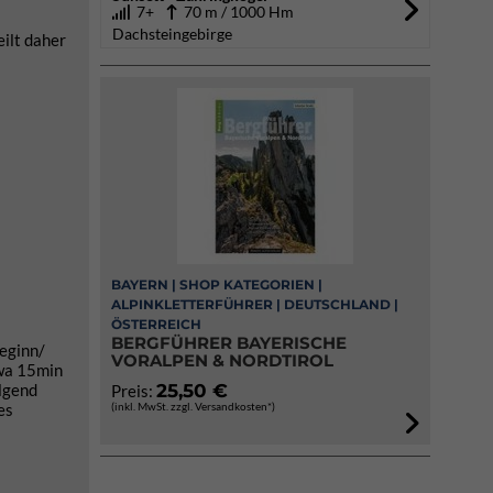
7+
70 m / 1000 Hm
Dachsteingebirge
eilt daher
BAYERN | SHOP KATEGORIEN |
ALPINKLETTERFÜHRER | DEUTSCHLAND |
ÖSTERREICH
BERGFÜHRER BAYERISCHE
eginn/
VORALPEN & NORDTIROL
twa 15min
olgend
25,50 €
Preis:
es
(inkl. MwSt. zzgl. Versandkosten*)