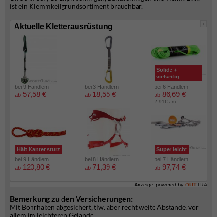
ist ein Klemmkeilgrundsortiment brauchbar.
i
Aktuelle Kletterausrüstung
Solide +
vielseitig
bei 9 Händlern
bei 3 Händlern
bei 6 Händlern
57,58 €
18,55 €
86,69 €
ab
ab
ab
2.91€ / m
Hält Kantensturz
Super leicht
bei 9 Händlern
bei 8 Händlern
bei 7 Händlern
120,80 €
71,39 €
97,74 €
ab
ab
ab
Anzeige, powered by
OUT
TRA
Bemerkung zu den Versicherungen:
Mit Bohrhaken abgesichert, tlw. aber recht weite Abstände, vor
allem im leichteren Gelände.