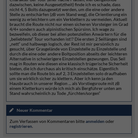
dazwischen, keine Ausgesetztheit) finde ich es schade, dass
nicht 4, 5 Bolts dazugesetzt werden, um die eine oder andere
Stelle zu entschärfen (zB vom Stand weg), die Orientierung ein
wenig zu erleichtern um ein Verklettern zu vermeiden. Aktuell
braucht die Route nicht nur einen sicheren Vorsteiger im Grad
4/4+ sondern auch alpinistischen Spürsinn. Ich wage zu
bezweifeln, ob dieser bei allen potenziellen Anwärtern für die
„beliebteste“ Tour vorhanden ist!? Die ersten 2 Seillängen sind
„nett“ und halbwegs logisch, der Rest ist mir persönlich zu
gesucht, über Grasgelände von Einzelstelle zu Einzelstelle und
durch die eine oder andere Boltposition abseits der leichteren
Alternative in schwierigere Einzelstellen gezwungen. Das Seil
mag in Routen wie diesen eine klassisch trügerische Sicherheit
bieten, die ich durchaus als kritisch einschätze. Eigentlich
sollte man die Route bis auf 2, 3 Einzelstellen solo draufhaben
um sie wirklich sicher zu klettern. Aber ich kenn ja den
Hausbrauch in unserer Region ... als Vorstiegsroute mit zB
einem Kletterkurs würde ich mich als Bergführer unten am
Stand wahrscheinlich zu Tode „fürchten/sorgen“
Neuer Kommentar
Zum Verfassen von Kommentaren bitte
anmelden
oder
registrieren
.