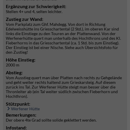
Ergänzung zur Schwierigkeit:
Stellen 4+ und 4, selten leichter.
Zustieg zur Wand:
Vom Parkplatz zum Ghf. Mahdegg. Von dort in Richtung
Edelweisshütte ins Griesschartental (2 Std.), im oberen Kar sind
links die Einstiege zu den Touren an der Plattenwand. Von der
Werfenerhütte quert man unterhalb des Hochthrons und des Kl.
Fieberhorns in das Griesschartental (ca. 1 Std. bis zum Einstieg).
Der Einstieg ist bei einer Nische. Siehe auch Übersichtsfoto für
den Zustieg!
Höhe Einstieg:
2000 m
Abstieg:
Vom Ausstieg quert man über Platten nach rechts zu Gehgelände
und geht weiter rechts haltend zum Grieskarsteig. Auf diesem
zurück ins Tal. Zur Werfener Hütte steigt man besser über die
Thronleiter ab (ein Tal weiter südlich zwischen Fieberhorn und
Hochthron).
Stützpunkt:
Werfener Hütte
Bemerkungen:
Der obere 4te Grad sollte solide geklettert werden.
Infostand: