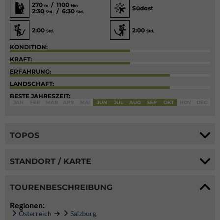
270
/ 1100
m
Hm
Südost
2:30
/ 6:30
Std.
Std.
2:00
2:00
Std.
Std.
KONDITION:
KRAFT:
ERFAHRUNG:
LANDSCHAFT:
BESTE JAHRESZEIT:
JAN
FEB
MÄR
APR
MAI
JUN
JUL
AUG
SEP
OKT
NOV
DEC
TOPOS
STANDORT / KARTE
TOURENBESCHREIBUNG
Regionen:
Österreich
Salzburg