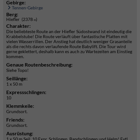
Gebirge:
Tennen-Gebirge
Berg:
Hiefler (2378
)
m
Charakter:
Die beliebteste Route an der Hiefler Südostwand ist eindeutig die
Krabbelstube! Die Route verläuft über fantastische Platten mit
vielen Wasserrillen. Der Anstieg hat deutlich weniger Grasanteile
als die rechts davon verlaufende Route Babylift. Die Tour wird
gerne geklettert, deshalb kann es auch zu Wartezeiten am Einstieg
kommen.
Genaue Routenbeschreibung:
Siehe Topo!
Seillänge:
1 x 50 m
Expressschlingen:
10
Klemmkeile:
Grundsort.
Friends:
Grundsort.
Ausrüstung:
1 x 50 m Seil, 10 Expr. Schlingen, Bandschlingen und Helm! Evtl.