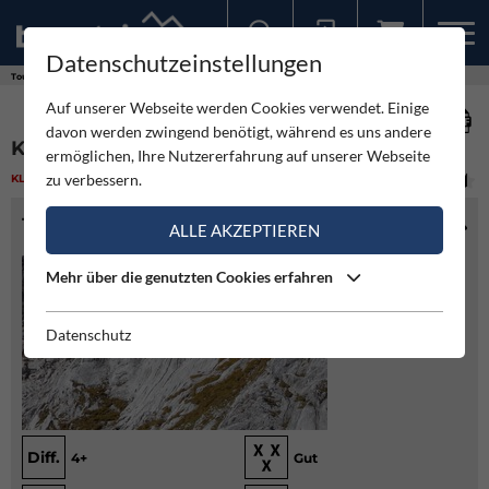
Datenschutzeinstellungen
Sollten Sie bereits ein Konto für unsere App haben, können Sie sich mit diesen Daten auch hier anmelden.
Touren
Klettern
Krabbelstube - Hiefler
Auf unserer Webseite werden Cookies verwendet. Einige
davon werden zwingend benötigt, während es uns andere
KRABBELSTUBE - HIEFLER
ermöglichen, Ihre Nutzererfahrung auf unserer Webseite
zu verbessern.
KLETTERN
(2)
LEICHT
TOURENINFO
ALLE AKZEPTIEREN
Mehr über die genutzten Cookies erfahren
Datenschutz
Diff.
4+
Gut