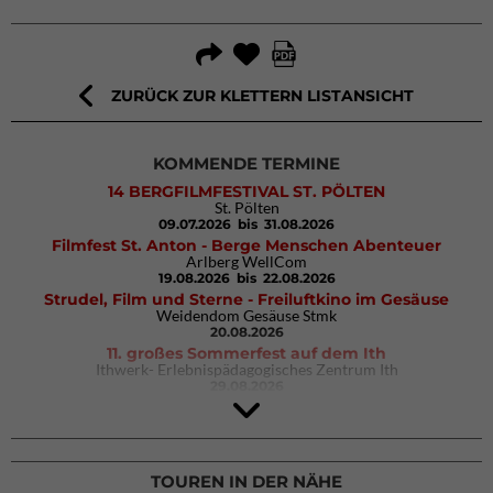
ZURÜCK ZUR KLETTERN LISTANSICHT
KOMMENDE TERMINE
14 BERGFILMFESTIVAL ST. PÖLTEN
St. Pölten
09.07.2026
bis 31.08.2026
Filmfest St. Anton - Berge Menschen Abenteuer
Arlberg WellCom
19.08.2026
bis 22.08.2026
Strudel, Film und Sterne - Freiluftkino im Gesäuse
Weidendom Gesäuse Stmk
20.08.2026
11. großes Sommerfest auf dem Ith
Ithwerk- Erlebnispädagogisches Zentrum Ith
29.08.2026
4Blocs KIDS 2026
DAV Kletter- & Boulderzentrum München Süd (Thalkirchen)
26.09.2026
TOUREN IN DER NÄHE