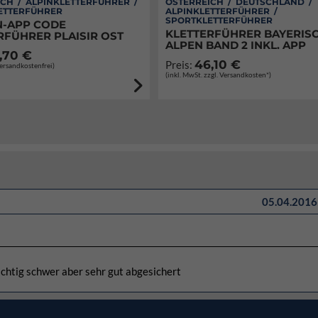
CH / ALPINKLETTERFÜHRER /
ÖSTERREICH / DEUTSCHLAND /
ETTERFÜHRER
ALPINKLETTERFÜHRER /
SPORTKLETTERFÜHRER
-APP CODE
KLETTERFÜHRER BAYERIS
RFÜHRER PLAISIR OST
ALPEN BAND 2 INKL. APP
,70 €
46,10 €
Preis:
Versandkostenfrei)
(inkl. MwSt. zzgl. Versandkosten*)
05.04.2016 
 richtig schwer aber sehr gut abgesichert