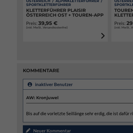
ÖSTERREICH / ALPINKLETTERFÜHRER /
ÖSTERREI
SPORTKLETTERFÜHRER
SPORTKL
KLETTERFÜHRER PLAISIR
TOUREN
ÖSTERREICH OST + TOUREN-APP
KLETTE
39,95 €
29
Preis:
Preis:
(inkl. MwSt., Versandkostenfrei)
(inkl. MwSt., 
KOMMENTARE
inaktiver Benutzer
AW: Kronjuwel
Bis auf die vorletzte Seillänge sehr erdig, die ist dafür
Neuer Kommentar