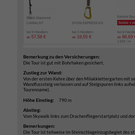
Edelrid Bo
Black Diamond
Solide + vi
CAMALOT
DYON EXPRESS KS
bei 9 Händlern
bei 3 Händlern
bei 6 Händl
57,58 €
18,55 €
86,69 
ab
ab
ab
2.91€ / m
Bemerkung zu den Versicherungen:
Die Tour ist gut mit Bohrhaken gesichert.
Zustieg zur Wand:
Von der ersten Kehre über den Milakklettergarten mit s
Wandfusssteig verlassen und auf Steigspuren links aufwä
Tourenname).
Höhe Einstieg:
790 m
Abstieg:
Vom Skywalk links zum Drachenfliegerstartplatz und dort
Bemerkungen:
Die Tour ist teilweise im Steinschlageinzugsbegiet des s