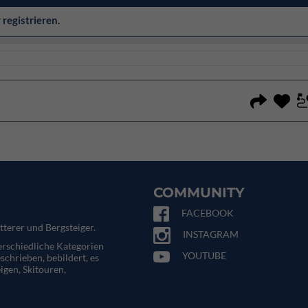
r
registrieren
.
COMMUNITY
FACEBOOK
tterer und Bergsteiger.
INSTAGRAM
terschiedliche Kategorien
YOUTUBE
eschrieben, bebildert, es
igen, Skitouren,