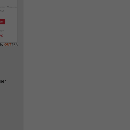
pio
cht
lern
 €
 by
OUT
TRA
üner