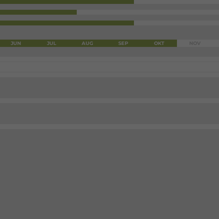
JUN
JUL
AUG
SEP
OKT
NOV