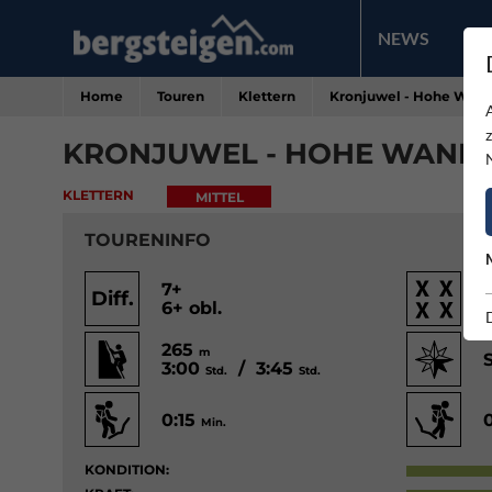
NEWS
PR
Home
Touren
Klettern
Kronjuwel - Hohe Wan
KRONJUWEL - HOHE WAND
KLETTERN
MITTEL
TOURENINFO
7+
Diff.
6+ obl.
265
m
3:00
/ 3:45
Std.
Std.
0:15
Min.
KONDITION: