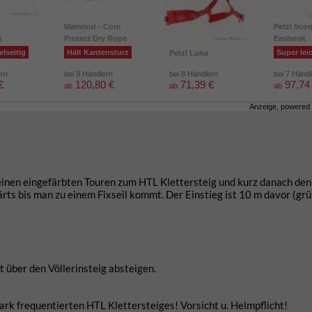
Mammut - Core
Petzl Scor
a
Protect Dry Rope
Eashook
elseitig
Hält Kantensturz
Super lei
Petzl Luna
ern
bei 9 Händlern
bei 8 Händlern
bei 7 Händ
€
120,80 €
71,39 €
97,74
ab
ab
ab
Anzeige, powered
einen eingefärbten Touren zum HTL Klettersteig und kurz danach den
rts bis man zu einem Fixseil kommt. Der Einstieg ist 10 m davor (gr
 über den Völlerinsteig absteigen.
tark frequentierten HTL Klettersteiges! Vorsicht u. Helmpflicht!