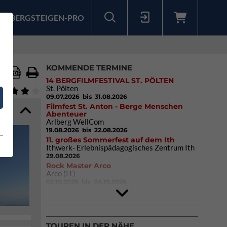
BERGSTEIGEN-PRO
Sollten Sie bereits ein Konto für unsere App haben, können Sie sich mit diesen Daten auch hier anmelden.
KOMMENDE TERMINE
14 BERGFILMFESTIVAL ST. PÖLTEN
St. Pölten
09.07.2026
bis 31.08.2026
Filmfest St. Anton - Berge Menschen
Abenteuer
Arlberg WellCom
19.08.2026
bis 22.08.2026
11. großes Sommerfest auf dem Ith
Ithwerk- Erlebnispädagogisches Zentrum Ith
29.08.2026
Rock Master Arco
Arco (IT)
02.10.2026
bis 04.10.2026
9. Eiskletter Festival Osttirol
Eisparkt Osttirol
08.01.2027
bis 10.01.2027
TOUREN IN DER NÄHE