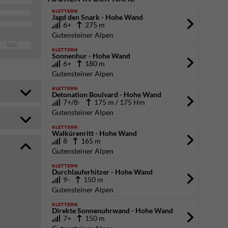
KLETTERN
Jagd den Snark - Hohe Wand
6+
275 m
Gutensteiner Alpen
DEC
KLETTERN
Sonnenhur - Hohe Wand
6+
180 m
Gutensteiner Alpen
KLETTERN
Detonation Boulvard - Hohe Wand
7+/8-
175 m / 175 Hm
Gutensteiner Alpen
KLETTERN
Walkürenritt - Hohe Wand
8
165 m
Gutensteiner Alpen
KLETTERN
Durchlauferhitzer - Hohe Wand
9-
150 m
Gutensteiner Alpen
KLETTERN
Direkte Sonnenuhrwand - Hohe Wand
7+
150 m