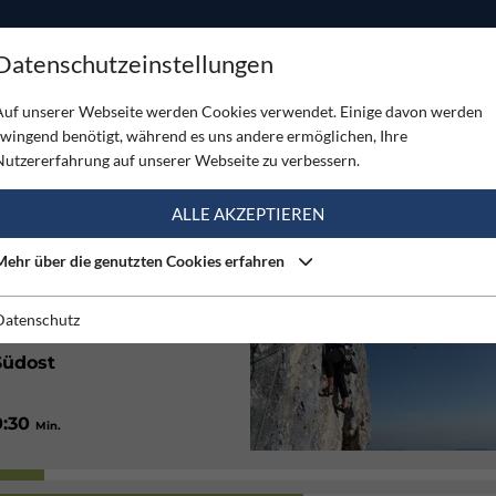
ODUKTE
TOUREN
SERVICE
SHOP
MAGAZINE
Datenschutzeinstellungen
d
Auf unserer Webseite werden Cookies verwendet. Einige davon werden
zwingend benötigt, während es uns andere ermöglichen, Ihre
Nutzererfahrung auf unserer Webseite zu verbessern.
(4)
ALLE AKZEPTIEREN
Mehr über die genutzten Cookies erfahren
Sehr gut
Datenschutz
Südost
0:30
Min.