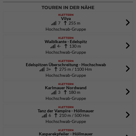
TOUREN IN DER NÄHE
KLETTERN
Vilya
7
255 m
Hochschwab-Gruppe
KLETTERN
Waiblkante - Edelspitz
4-
130 m
Hochschwab-Gruppe
KLETTERN
Edelspitzen Überschreitung - Hochschwab
3+
275 m / 1100 Hm
Hochschwab-Gruppe
KLETTERN
Karlmauer Nordwand
3
180 m
Hochschwab-Gruppe
KLETTERN
Tanz der Vampire - Höllmauer
6
210 m / 500 Hm
Hochschwab-Gruppe
KLETTERN
Kasparekpfeiler - Höllmauer