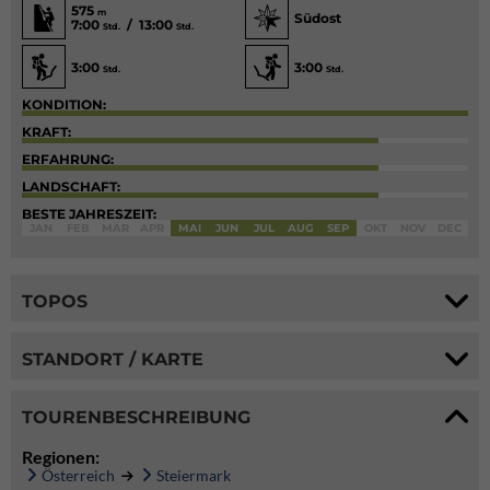
575
m
Südost
7:00
/ 13:00
Std.
Std.
3:00
3:00
Std.
Std.
KONDITION:
KRAFT:
ERFAHRUNG:
LANDSCHAFT:
BESTE JAHRESZEIT:
JAN
FEB
MÄR
APR
MAI
JUN
JUL
AUG
SEP
OKT
NOV
DEC
TOPOS
STANDORT / KARTE
TOURENBESCHREIBUNG
Regionen:
Österreich
Steiermark