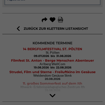
ZURÜCK ZUR KLETTERN LISTANSICHT
KOMMENDE TERMINE
14 BERGFILMFESTIVAL ST. PÖLTEN
St. Pölten
09.07.2026
bis 31.08.2026
Filmfest St. Anton - Berge Menschen Abenteuer
Arlberg WellCom
19.08.2026
bis 22.08.2026
Strudel, Film und Sterne - Freiluftkino im Gesäuse
Weidendom Gesäuse Stmk
20.08.2026
11. großes Sommerfest auf dem Ith
Ithwerk- Erlebnispädagogisches Zentrum Ith
29.08.2026
4Blocs KIDS 2026
DAV Kletter- & Boulderzentrum München Süd (Thalkirchen)
26.09.2026