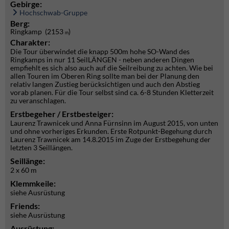
Gebirge:
Hochschwab-Gruppe
Berg:
Ringkamp (2153
)
m
Charakter:
Die Tour überwindet die knapp 500m hohe SO-Wand des
Ringkamps in nur 11 SeilLÄNGEN - neben anderen Dingen
empfiehlt es sich also auch auf die Seilreibung zu achten. Wie bei
allen Touren im Oberen Ring sollte man bei der Planung den
relativ langen Zustieg berücksichtigen und auch den Abstieg
vorab planen. Für die Tour selbst sind ca. 6-8 Stunden Kletterzeit
zu veranschlagen.
Erstbegeher / Erstbesteiger:
Laurenz Trawnicek und Anna Fürnsinn im August 2015, von unten
und ohne vorheriges Erkunden. Erste Rotpunkt-Begehung durch
Laurenz Trawnicek am 14.8.2015 im Zuge der Erstbegehung der
letzten 3 Seillängen.
Seillänge:
2 x 60 m
Klemmkeile:
siehe Ausrüstung
Friends:
siehe Ausrüstung
Ausrüstung: