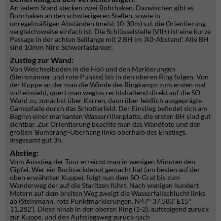
An jedem Stand stecken zwei Bohrhaken. Dazwischen gibt es
Bohrhaken an den schwierigeren Stellen, sowie in
unregelmäßigen Abständen (meist 10-30m) s.d. die Orientierung
vergleichsweise einfach ist. Die Schlüsselstelle (VII+) ist eine kurze
Passage in der achten Seillänge mit 2 BH im 'A0-Abstand'. Alle BH
sind 10mm Niro Schwerlastanker.
Zustieg zur Wand:
Von Weichselboden in die Höll und den Markierungen
(Steinmänner und rote Punkte) bis in den oberen Ring folgen. Von
der Kuppe an der man die Wände des Ringkamps zum ersten mal
voll einsieht, quert man weglos rechtshaltend direkt auf die SO-
Wand zu, zunächst über Karren, dann über leidlich ausgeprägte
Gamspfade durch das Schotterfeld. Der Einstieg befindet sich am
Beginn einer markanten Wasserrillenplatte, die ersten BH sind gut
sichtbar. Zur Orientierung beachte man das Wandfoto und den
großen 'Bumerang'-Überhang links oberhalb des Einstiegs.
Insgesamt gut 3h.
Abstieg:
Vom Ausstieg der Tour erreicht man in wenigen Minuten den
Gipfel. Wer ein Rucksackdepot gemacht hat (am besten auf der
oben erwähnten Kuppe), folgt nun dem SO-Grat bis zum
Wanderweg der auf die Staritzen führt. Nach wenigen hundert
Metern auf dem breiten Weg zweigt die Wasserfallschlucht links
ab (Steinmann, rote Punktmarkierungen, N47° 37.583' E15°
11.282'). Diese hinab in den oberen Ring (1-2), aufsteigend zurück
zur Kuppe, und den Aufstiegsweg zurück nach