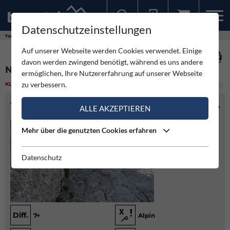
Datenschutzeinstellungen
Sollten Sie bereits ein Konto für unsere App haben, können Sie sich mit diesen Daten auch hier anmelden.
Touren
Klettern
Nenya
Auf unserer Webseite werden Cookies verwendet. Einige
davon werden zwingend benötigt, während es uns andere
NENYA
ermöglichen, Ihre Nutzererfahrung auf unserer Webseite
zu verbessern.
KLETTERN
(2)
MITTEL
TOURENINFO
ALLE AKZEPTIEREN
Mehr über die genutzten Cookies erfahren
Datenschutz
Diff.
7+
Alpin