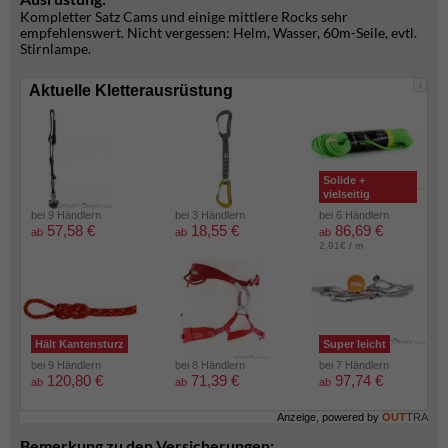
Kompletter Satz Cams und einige mittlere Rocks sehr
empfehlenswert. Nicht vergessen: Helm, Wasser, 60m-Seile, evtl.
Stirnlampe.
i
Aktuelle Kletterausrüstung
Solide +
vielseitig
bei 9 Händlern
bei 3 Händlern
bei 6 Händlern
57,58 €
18,55 €
86,69 €
ab
ab
ab
2.91€ / m
Hält Kantensturz
Super leicht
bei 9 Händlern
bei 8 Händlern
bei 7 Händlern
120,80 €
71,39 €
97,74 €
ab
ab
ab
Anzeige, powered by
OUT
TRA
Bemerkung zu den Versicherungen: